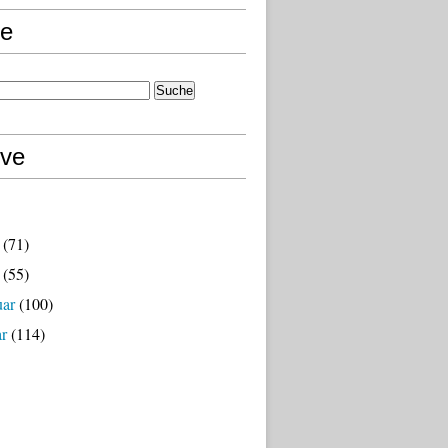
e
ive
(71)
(55)
uar
(100)
ar
(114)