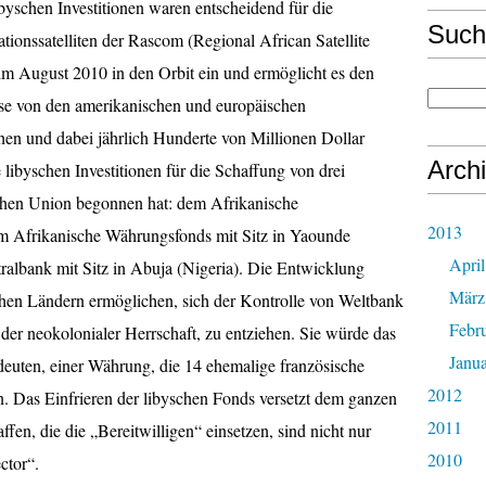
yschen Investitionen waren entscheidend für die
Such
ionssatelliten der Rascom (Regional African Satellite
im August 2010 in den Orbit ein und ermöglicht es den
ise von den amerikanischen und europäischen
en und dabei jährlich Hunderte von Millionen Dollar
Arch
libyschen Investitionen für die Schaffung von drei
ischen Union begonnen hat: dem Afrikanische
2013
dem Afrikanische Währungsfonds mit Sitz in Yaounde
April
albank mit Sitz in Abuja (Nigeria). Die Entwicklung
März
schen Ländern ermöglichen, sich der Kontrolle von Weltbank
Febr
er neokolonialer Herrschaft, zu entziehen. Sie würde das
Janu
euten, einer Währung, die 14 ehemalige französische
2012
. Das Einfrieren der libyschen Fonds versetzt dem ganzen
2011
fen, die die „Bereitwilligen“ einsetzen, sind nicht nur
2010
ctor“.