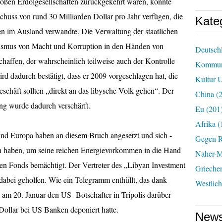
oßen Erdölgesellschaften zurückgekehrt waren, konnte
chuss von rund 30 Milliarden Dollar pro Jahr verfügen, die
Kate
nen im Ausland verwandte. Die Verwaltung der staatlichen
ismus von Macht und Korruption in den Händen von
Deutsch
haffen, der wahrscheinlich teilweise auch der Kontrolle
Kommun
wird dadurch bestätigt, dass er 2009 vorgeschlagen hat, die
Kultur U
chäft sollten „direkt an das libysche Volk gehen“. Der
China
(2
ng wurde dadurch verschärft.
Eu
(201
Afrika
(
nd Europa haben an diesem Bruch angesetzt und sich -
Gegen R
fen haben, um seine reichen Energievorkommen in die Hand
Naher-Mi
hen Fonds bemächtigt. Der Vertreter des „Libyan Investment
Grieche
abei geholfen. Wie ein Telegramm enthüllt, das dank
Westlic
s am 20. Januar den US -Botschafter in Tripolis darüber
 Dollar bei US Banken deponiert hatte.
News