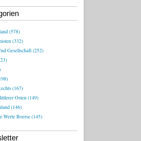
gorien
land
(578)
isten
(332)
nd Gesellschaft
(252)
23)
)
198)
echts
(167)
ttlerer Osten
(149)
nland
(146)
he Werte Boerse
(145)
letter