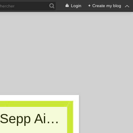
Login
+
Create my blog
Kritische Massen - Ein Blog von Sepp Aigner