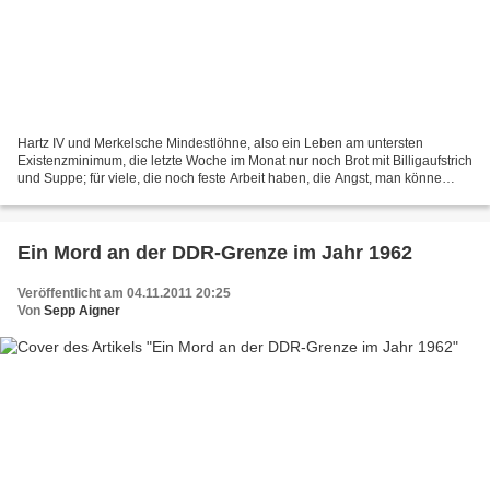
Hartz IV und Merkelsche Mindestlöhne, also ein Leben am untersten
Existenzminimum, die letzte Woche im Monat nur noch Brot mit Billigaufstrich
und Suppe; für viele, die noch feste Arbeit haben, die Angst, man könne
auch bald "erwischt" werden vom "globalen...
Ein Mord an der DDR-Grenze im Jahr 1962
Veröffentlicht am 04.11.2011 20:25
Von
Sepp Aigner