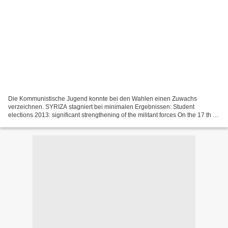
Die Kommunistische Jugend konnte bei den Wahlen einen Zuwachs
verzeichnen. SYRIZA stagniert bei minimalen Ergebnissen: Student
elections 2013: significant strengthening of the militant forces On the 17 th of
April 2013 the elections were held for the...