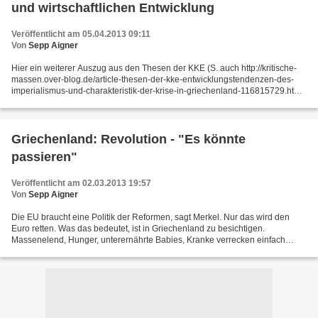
und wirtschaftlichen Entwicklung
Veröffentlicht am 05.04.2013 09:11
Von
Sepp Aigner
Hier ein weiterer Auszug aus den Thesen der KKE (S. auch http://kritische-
massen.over-blog.de/article-thesen-der-kke-entwicklungstendenzen-des-
imperialismus-und-charakteristik-der-krise-in-griechenland-116815729.html
). - Ein Überblick über die Veränderungen...
Griechenland: Revolution - "Es könnte
passieren"
Veröffentlicht am 02.03.2013 19:57
Von
Sepp Aigner
Die EU braucht eine Politik der Reformen, sagt Merkel. Nur das wird den
Euro retten. Was das bedeutet, ist in Griechenland zu besichtigen.
Massenelend, Hunger, unterernährte Babies, Kranke verrecken einfach
mangels Medikamenten. Hier eine Schilderung...