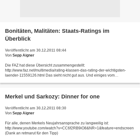
Bonitäten, Malitäten: Staats-Ratings im
Überblick
Veröffentlicht am 30.12.2011 08:44
Von
Sepp Aigner
Die FAZ hat diese Übersicht zusammengestellt:
http://www.faz.net/multimedia/rating-klassen-das-rating-der-wichtigsten-
laender-11559126.html Das sieht nicht gut aus. Und einiges vom
Grüngefärbten wird 2012 eine andere Farbe annehmen. Die USA bleiben
davon...
Merkel und Sarkozy: Dinner for one
Veröffentlicht am 30.12.2011 08:30
Von
Sepp Aigner
Für alle, denen Merkels Neujahrsansprache zu langweilig ist:
http://www.youtube.com/watch?v=CC6f2RB9iO8&NR=1&feature=endscreen
(Dank an retmarut für den Tipp)