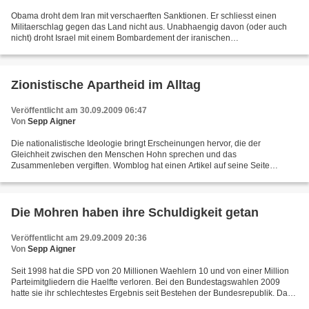
Obama droht dem Iran mit verschaerften Sanktionen. Er schliesst einen
Militaerschlag gegen das Land nicht aus. Unabhaengig davon (oder auch
nicht) droht Israel mit einem Bombardement der iranischen
Urananreicherungs-Anlagen.Das Drehbuch der Verteufelung...
Zionistische Apartheid im Alltag
Veröffentlicht am 30.09.2009 06:47
Von
Sepp Aigner
Die nationalistische Ideologie bringt Erscheinungen hervor, die der
Gleichheit zwischen den Menschen Hohn sprechen und das
Zusammenleben vergiften. Womblog hat einen Artikel auf seine Seite
gestellt, der illustriert, wie die rassistische Wahnvorstellung...
Die Mohren haben ihre Schuldigkeit getan
Veröffentlicht am 29.09.2009 20:36
Von
Sepp Aigner
Seit 1998 hat die SPD von 20 Millionen Waehlern 10 und von einer Million
Parteimitgliedern die Haelfte verloren. Bei den Bundestagswahlen 2009
hatte sie ihr schlechtestes Ergebnis seit Bestehen der Bundesrepublik. Das
ist das Resultat der Politik der...