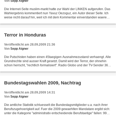
Von
Sepp Aigner
Die Internet-Seite muslim-markt hatte zur Wahl der LINKEN aufgerufen. Das
Wahlergebnis kommentiert nun Yavuz Oezoguz, ein Autor dieser Seite. Ich
weise nicht darauf hin, weil ich mit dem Kommentar einverstanden waere
(obwohl mir scheint, dass er manche...
Terror in Honduras
Veröffentlicht am 28.09.2009 21:36
Von
Sepp Aigner
Die Putschisten haben einen 45taegigen Ausnahmezustand verhaengt. Alle
Grundrechte sind ausser Kraft gesetzt. Damit wird der Terror, der ohnehin
schon herrscht, "rechtlich formalisiert". Radio Globo und der TV-Sender 36
wurden von Repressionskraeften...
Bundestagswahlen 2009, Nachtrag
Veröffentlicht am 28.09.2009 14:31
Von
Sepp Aigner
Die amtliche Statistik schluesselt die Bundestagsmitglieder u.a. nach ihrer
Berufszugehoerigkeit auf. Fuer die 2009 gewaehlten Mandatare ergibt sich:
unter die Kategorie "administrativ entscheidende Berufstaetige" fallen: 99