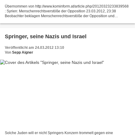
Übernommen von http://www.kominform.at/article.php/20120323233839568
: Syrien: Menschenrechtsverstöße der Opposition 23.03.2012, 23:38
Beobachter beklagen Menschenrechtsverstöße der Opposition und
„ethnische Säuberung“ in Homs während Jesuiten humanitäre...
Springer, seine Nazis und Israel
Veröffentlicht am 24.03.2012 13:10
Von
Sepp Aigner
Solche Juden will er nicht Springers Konzern trommelt gegen eine