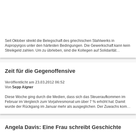
Seit Oktober streikt die Belegschaft des griechischen Stahlwerks in
Aspropyrgos unter den härtesten Bedingungen. Die Gewerkschaft kann kein
Streikgeld zahlen. Um zu übrleben, sind die Kollegen auf Solidarität
angewiesen. Macht ein paar Euro locker ! Solidaritätsaktion:...
Zeit für die Gegenoffensive
Veröffentlicht am 23.03.2012 06:52
Von
Sepp Aigner
Diese Woche ging durch die Medien, dass sich das Steueraufkommen im
Februar im Vergleich zum Vorjahresmonat um über 7 % erhöht hat. Damit
wurde der Rückgang im Januar mehr als ausgeglichen. Der Zuwachs kommt
vor allem aus der Lohnsteuer und der Mehrwertsteuer,...
Angela Davis: Eine Frau schreibt Geschichte