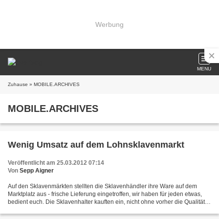
Werbung
MENU
Zuhause
» MOBILE.ARCHIVES
MOBILE.ARCHIVES
Wenig Umsatz auf dem Lohnsklavenmarkt
Veröffentlicht am 25.03.2012 07:14
Von
Sepp Aigner
Auf den Sklavenmärkten stellten die Sklavenhändler ihre Ware auf dem
Marktplatz aus - frische Lieferung eingetroffen, wir haben für jeden etwas,
bedient euch. Die Sklavenhalter kauften ein, nicht ohne vorher die Qualität
der Ware eingehend geprüft zu...