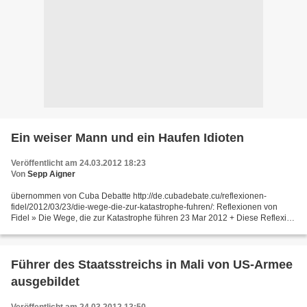
Ein weiser Mann und ein Haufen Idioten
Veröffentlicht am 24.03.2012 18:23
Von
Sepp Aigner
übernommen von Cuba Debatte http://de.cubadebate.cu/reflexionen-
fidel/2012/03/23/die-wege-die-zur-katastrophe-fuhren/: Reflexionen von
Fidel » Die Wege, die zur Katastrophe führen 23 Mar 2012 + Diese Reflexion
könnte heute, morgen oder an jeglichem anderen...
Führer des Staatsstreichs in Mali von US-Armee
ausgebildet