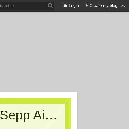
Login
+
Create my blog
Kritische Massen - Ein Blog von Sepp Aigner