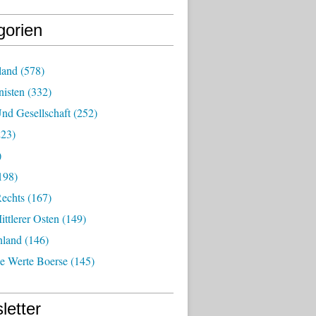
gorien
land
(578)
isten
(332)
nd Gesellschaft
(252)
23)
)
198)
echts
(167)
ttlerer Osten
(149)
nland
(146)
he Werte Boerse
(145)
letter