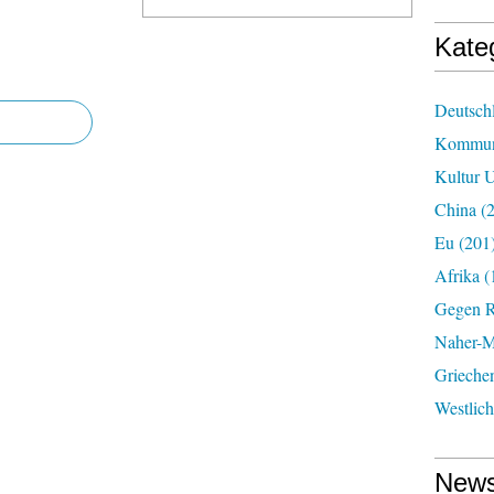
Kate
Deutsch
Kommun
Kultur U
China
(2
Eu
(201
Afrika
(
Gegen R
Naher-Mi
Grieche
Westlic
News