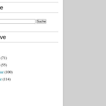
e
ive
(71)
(55)
uar
(100)
ar
(114)