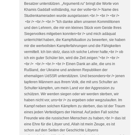
Besatzer unterstützen. „Argumenti.ru“ bringt die Worte von
Khamis Gaddafi vollständig, nur der volle<br /> Name des
Studienkameraden wurde ausgelassen.<br /> <br /> <br />
<br /> <br /> <br /> "Ich danke allen unseren Kommilitonen
und den Lehrern, die mir ein kleines Stück vom Geiste Ihres
Siegervolkes mitgeben konnten<br /> und mich adäquat
unterrichtet haben, die Kampfsituation zu bewerten, sie haben
mir die wertvollsten Kampferfahrungen und die Fähigkeiten
vermittelt. Ich bin stolz, dass ich solche Lehrer hatte,<br /> ob
ich ein guter Schüler bin, wird die Zeit zeigen.“<br /> <br />
<br /> <br /> <br /> <br /> Einen Dank an alle, die uns in
Rußland, der Ukraine und anderen Republiken der
ehemaligen UdSSR unterstützen. Und besonders<br /> jenen
tapferen Männern aus Ihrem Volk, die mit uns Schulter an
Schulter kämpfen, um mein Land vor der Aggression zu
schützen. Wir werden siegen oder wir werden sterben, wir
haben nicht vor, uns<br /> zu ergeben oder wegzulaufen. Im
Kampf neben solchen Kämpfern zu sterben, das ist der Traum
eines jeden Verteidigers der Heimat. Auf jeden Fall solche
Freunde wie die russischen Menschen zu haben,<br /> das ist
eine Ehre für die Libyer und, Allah ist mein Zeuge, es ist
schon auf den Seiten der Geschichte Libyens