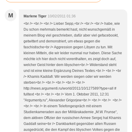
M
Marlene Tiger
10/02/2011 01:36
<br /> <br /> <br /> Lieber Sepp,<br /> <br /> <br /> habe, wie
Du schon mehrmals bemerkt hast, nicht wunschgemäß in
meinem Blog viel geschrieben, dafür aber viel gefacebookt,
getwittert und demonstriert, um etwas gegen die
faschistische<br /> Aggression gegen Libyen zu tun. Mit
kleinen Mitteln, die wir leider nunmal nur haben. Diese Sache
möchte ich hier doch nicht vorenthalten, es zeigt doch auf,
welcher Geist hinter dem libyschen<br /> Widerstand steht
und ist eine kleine Ergänzung Deines Textes.<br /> <br /> <br
/> Khamis Kaddafi: Wir werden siegen oder wir werden
sterben<br /> <br /> <br /> <br /> <br />
http://news.argumenti.ru/world/2011/10/127589?type=all #
fulltext <br /> <br /> <br /> Vom 1. Oktober 2011, 12:31
"Argumenty.ru", Alexander Grigorjew<br /> <br /> <br /> <br />
<br /> <br /> In einem Telefongespräch mit einem
Studienkameraden aus der Militärakademie „M.W. Frunse“,
dem aktiven Offizier der russischen Armee Sergej hat Khamis
Gaddafi seine<br /> Dankbarkeit gegenüber allen Russen
ausgedrückt, die den Kampf des libyschen Volkes gegen die