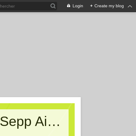
Login
+
Create my blog
Kritische Massen - Ein Blog von Sepp Aigner