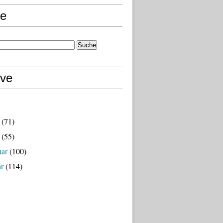
e
ive
(71)
(55)
uar
(100)
ar
(114)