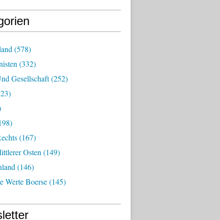
gorien
land
(578)
isten
(332)
nd Gesellschaft
(252)
23)
)
198)
echts
(167)
ttlerer Osten
(149)
nland
(146)
he Werte Boerse
(145)
letter