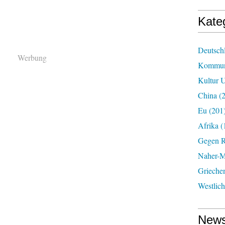
Kate
Deutsch
Werbung
Kommun
Kultur U
China
(2
Eu
(201
Afrika
(
Gegen R
Naher-Mi
Grieche
Westlic
News