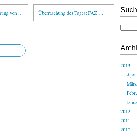
Such
Libyen-Krieg: Gemeinsame Erklärung von 43 kommunistischen Parteien
Überraschung des Tages: FAZ wird antiimperialistisch
Arch
2013
April
März
Febr
Janu
2012
2011
2010