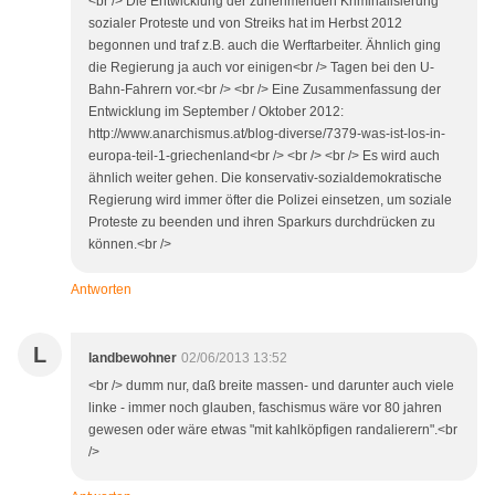
<br /> Die Entwicklung der zunehmenden Kriminalisierung
sozialer Proteste und von Streiks hat im Herbst 2012
begonnen und traf z.B. auch die Werftarbeiter. Ähnlich ging
die Regierung ja auch vor einigen<br /> Tagen bei den U-
Bahn-Fahrern vor.<br /> <br /> Eine Zusammenfassung der
Entwicklung im September / Oktober 2012:
http://www.anarchismus.at/blog-diverse/7379-was-ist-los-in-
europa-teil-1-griechenland<br /> <br /> <br /> Es wird auch
ähnlich weiter gehen. Die konservativ-sozialdemokratische
Regierung wird immer öfter die Polizei einsetzen, um soziale
Proteste zu beenden und ihren Sparkurs durchdrücken zu
können.<br />
Antworten
L
landbewohner
02/06/2013 13:52
<br /> dumm nur, daß breite massen- und darunter auch viele
linke - immer noch glauben, faschismus wäre vor 80 jahren
gewesen oder wäre etwas "mit kahlköpfigen randalierern".<br
/>