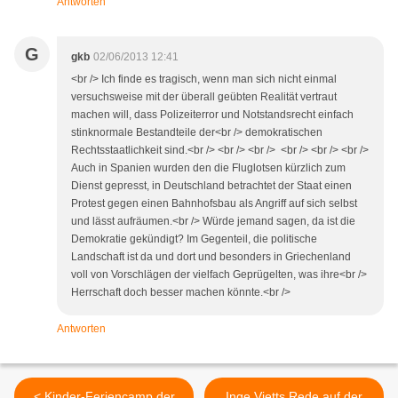
Antworten
G
gkb
02/06/2013 12:41
<br /> Ich finde es tragisch, wenn man sich nicht einmal
versuchsweise mit der überall geübten Realität vertraut
machen will, dass Polizeiterror und Notstandsrecht einfach
stinknormale Bestandteile der<br /> demokratischen
Rechtsstaatlichkeit sind.<br /> <br /> <br /> <br /> <br /> <br />
Auch in Spanien wurden den die Fluglotsen kürzlich zum
Dienst gepresst, in Deutschland betrachtet der Staat einen
Protest gegen einen Bahnhofsbau als Angriff auf sich selbst
und lässt aufräumen.<br /> Würde jemand sagen, da ist die
Demokratie gekündigt? Im Gegenteil, die politische
Landschaft ist da und dort und besonders in Griechenland
voll von Vorschlägen der vielfach Geprügelten, was ihre<br />
Herrschaft doch besser machen könnte.<br />
Antworten
< Kinder-Feriencamp der
Inge Vietts Rede auf der