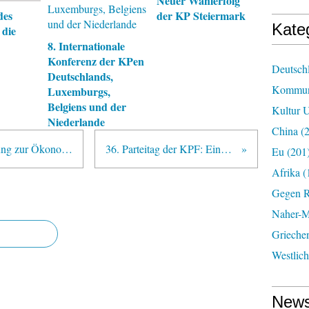
Neuer Wahlerfolg
des
der KP Steiermark
Kate
 die
8. Internationale
Konferenz der KPen
Deutsch
Deutschlands,
Kommun
Luxemburgs,
Belgiens und der
Kultur U
Niederlande
China
(2
Konferenz der Marx-Engels-Stiftung zur Ökonomie des Sozialismus
36. Parteitag der KPF: Eine andere Sicht
Eu
(201
Afrika
(
Gegen R
Naher-Mi
Grieche
Westlic
News