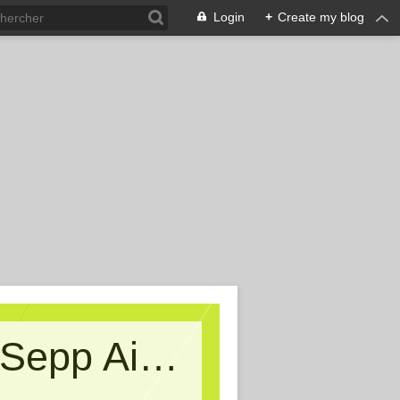
Login
+
Create my blog
Kritische Massen - Ein Blog von Sepp Aigner