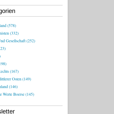
gorien
land
(578)
isten
(332)
nd Gesellschaft
(252)
23)
)
198)
echts
(167)
ttlerer Osten
(149)
nland
(146)
he Werte Boerse
(145)
letter