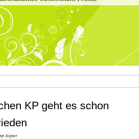
schen KP geht es schon
rieden
pp Aigner