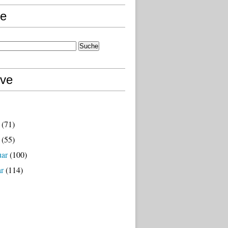
e
ive
(71)
(55)
uar
(100)
ar
(114)