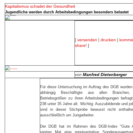
Kapitalismus schadet der Gesundheit
Jugendliche werden durch Arbeitsbedingungen besonders belastet
[
versenden
|
drucken
|
kommen
share!
]
von
Manfred Dietenberger
Für diese Untersuchung im Auftrag des DGB wurden
abhängig Beschäftigte aus allen Branchen
Betriebsgrößen zu ihren Arbeitsbedingungen befrag
238 unter 35 Jahre alt. Wichtig: Auszubildende und j
sind in dieser Stichprobe bewusst nicht enthalt
ausschließlich um Jungarbeiter.
Der DGB hat im Rahmen des DGB-Index "Gute Ar
vierten Mal eine repräsentative Sonderauswertu