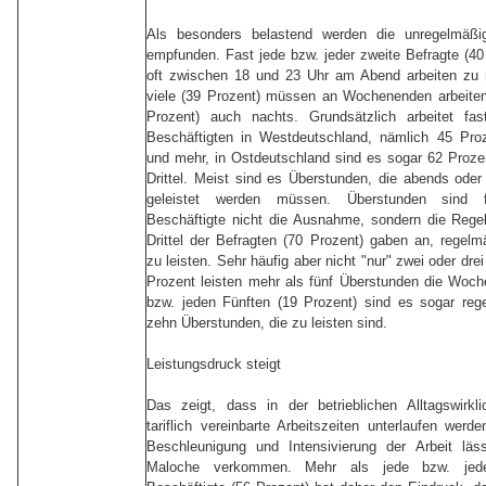
Als besonders belastend werden die unregelmäßig
empfunden. Fast jede bzw. jeder zweite Befragte (40
oft zwischen 18 und 23 Uhr am Abend arbeiten zu
viele (39 Prozent) müssen an Wochenenden arbeiten
Prozent) auch nachts. Grundsätzlich arbeitet fas
Beschäftigten in Westdeutschland, nämlich 45 Pro
und mehr, in Ostdeutschland sind es sogar 62 Prozen
Drittel. Meist sind es Überstunden, die abends od
geleistet werden müssen. Überstunden sind f
Beschäftigte nicht die Ausnahme, sondern die Rege
Drittel der Befragten (70 Prozent) gaben an, regel
zu leisten. Sehr häufig aber nicht "nur" zwei oder dre
Prozent leisten mehr als fünf Überstunden die Woche
bzw. jeden Fünften (19 Prozent) sind es sogar reg
zehn Überstunden, die zu leisten sind.
Leistungsdruck steigt
Das zeigt, dass in der betrieblichen Alltagswirkl
tariflich vereinbarte Arbeitszeiten unterlaufen werd
Beschleunigung und Intensivierung der Arbeit läss
Maloche verkommen. Mehr als jede bzw. jede