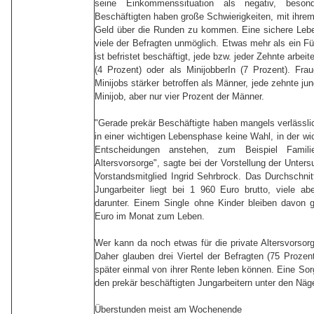
seine Einkommenssituation als negativ, beson
Beschäftigten haben große Schwierigkeiten, mit ihrem
Geld über die Runden zu kommen. Eine sichere Lebe
viele der Befragten unmöglich. Etwas mehr als ein Fü
ist befristet beschäftigt, jede bzw. jeder Zehnte arbeite
(4 Prozent) oder als MinijobberIn (7 Prozent). Fr
Minijobs stärker betroffen als Männer, jede zehnte ju
Minijob, aber nur vier Prozent der Männer.
"Gerade prekär Beschäftigte haben mangels verlässli
in einer wichtigen Lebensphase keine Wahl, in der wi
Entscheidungen anstehen, zum Beispiel Famili
Altersvorsorge", sagte bei der Vorstellung der Unte
Vorstandsmitglied Ingrid Sehrbrock. Das Durchschn
Jungarbeiter liegt bei 1 960 Euro brutto, viele abe
darunter. Einem Single ohne Kinder bleiben davon 
Euro im Monat zum Leben.
Wer kann da noch etwas für die private Altersvorsorg
Daher glauben drei Viertel der Befragten (75 Prozent
später einmal von ihrer Rente leben können. Eine Sor
den prekär beschäftigten Jungarbeitern unter den Näge
Überstunden meist am Wochenende