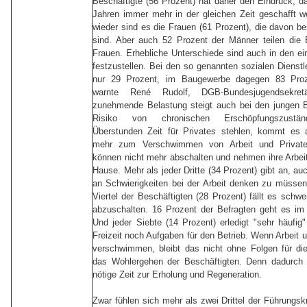
Beschäftigte (56 Prozent) hat daher den Eindruck, da
Jahren immer mehr in der gleichen Zeit geschafft 
wieder sind es die Frauen (61 Prozent), die davon be
sind. Aber auch 52 Prozent der Männer teilen die 
Frauen. Erhebliche Unterschiede sind auch in den e
festzustellen. Bei den so genannten sozialen Dienstl
nur 29 Prozent, im Baugewerbe dagegen 83 Proze
warnte René Rudolf, DGB-Bundesjugendsekret
zunehmende Belastung steigt auch bei den jungen B
Risiko von chronischen Erschöpfungszustä
Überstunden Zeit für Privates stehlen, kommt es
mehr zum Verschwimmen von Arbeit und Privat
können nicht mehr abschalten und nehmen ihre Arbei
Hause. Mehr als jeder Dritte (34 Prozent) gibt an, a
an Schwierigkeiten bei der Arbeit denken zu müsse
Viertel der Beschäftigten (28 Prozent) fällt es schwe
abzuschalten. 16 Prozent der Befragten geht es im
Und jeder Siebte (14 Prozent) erledigt "sehr häufig"
Freizeit noch Aufgaben für den Betrieb. Wenn Arbeit 
verschwimmen, bleibt das nicht ohne Folgen für di
das Wohlergehen der Beschäftigten. Denn dadurch v
nötige Zeit zur Erholung und Regeneration.
Zwar fühlen sich mehr als zwei Drittel der Führungsk