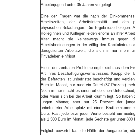
Arbeiterjugend unter 35 Jahren vorgelegt.
Eine der Fragen war die nach der Einkommenssi
Arbeitszeiten, der Arbeitsintensität und den 
physischen Belastungen. Die Ergebnisse belegen: A
Kolleginnen und Kollegen leiden enorm an ihrer Arbeit
Alter macht sie keineswegs immun gegen di
Arbeitsbedingungen in der völlig den Kapitalinteress
deregulierten Arbeitswelt, die sich immer mehr un
Privatleben einfrisst.
Eines der zentralen Probleme ergibt sich aus dem 
Art ihres Beschäftigungsverhältnisses. Knapp die Hä
der Befragten ist unbefristet beschäftigt und verdie
Euro im Monat, nur rund ein Drittel (37 Prozent) meh
Noch immer macht es einen erheblichen Unterschied
oder Mann sich bei der Arbeit krumm legt. So haben 
jungen Männer, aber nur 25 Prozent der jung
unbefristeten Arbeitsplatz mit einem Bruttoeinkomm
Euro. Fast jede bzw. jeder Vierte bezieht ein nied
als 1 500 Euro im Monat, jede Sechste gar unter 800 
Folglich bewertet fast die Hälfte der Jungarbeiter, n