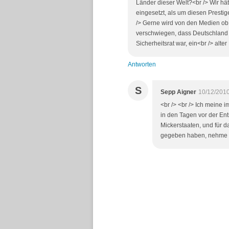
Länder dieser Welt?<br /> Wir hät
eingesetzt, als um diesen Prestig
/> Gerne wird von den Medien o
verschwiegen, dass Deutschland u
Sicherheitsrat war, ein<br /> alter 
Antworten
S
Sepp Aigner
10/12/2010
<br /> <br /> Ich meine 
in den Tagen vor der En
Mickerstaaten, und für d
gegeben haben, nehme ich