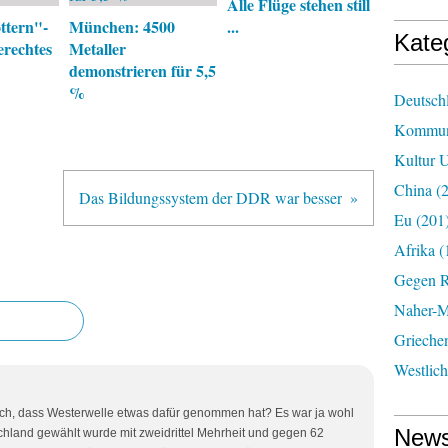
Alle Flüge stehen still
ttern"-
München: 4500
...
Kate
rechtes
Metaller
demonstrieren für 5,5
%
Deutsch
Kommun
Kultur U
China
(2
Das Bildungssystem der DDR war besser
Eu
(201
Afrika
(
Gegen R
Naher-Mi
Grieche
Westlic
rklich, dass Westerwelle etwas dafür genommen hat? Es war ja wohl
News
chland gewählt wurde mit zweidrittel Mehrheit und gegen 62