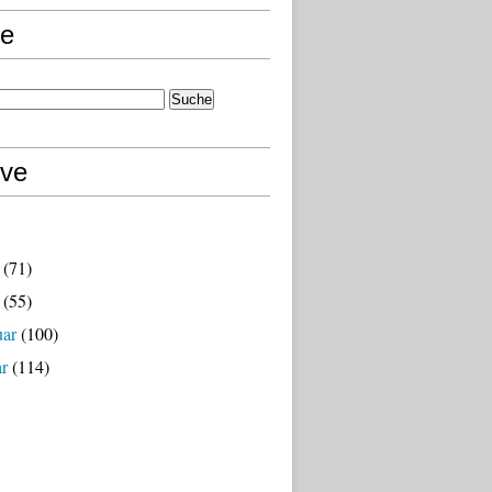
e
ive
(71)
(55)
uar
(100)
ar
(114)