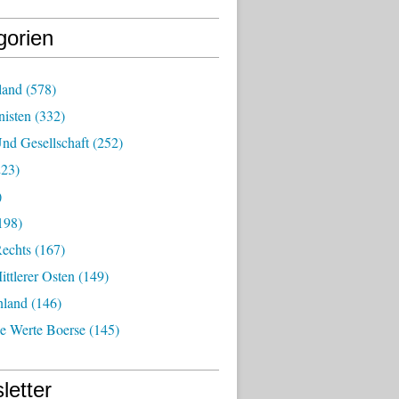
gorien
land
(578)
isten
(332)
nd Gesellschaft
(252)
23)
)
198)
echts
(167)
ttlerer Osten
(149)
nland
(146)
he Werte Boerse
(145)
letter