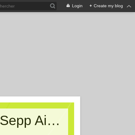
Login
+
Create my blog
Kritische Massen - Ein Blog von Sepp Aigner