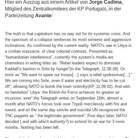
Hier ein Auszug aus einem Artikel von
Jorge Cadima
,
Mitglied des Zentralkomitees der KP Portugals, in der
Parteizeitung
Avante
:
The truth is that capitalism has no way out for its systemic crisis. And
the spectrum of a collapse reinforces its most extreme and aggressive
inclinations. As confirmed by the current reality. NATO’s war in Libya is
a civilian massacre, of clear colonial contours. Presented as
“humanitarian interference”, currently the system’s media are
shameless in writing titles as: “Rebel leaders expect to dominate
Kaddafi’s bastion in Sirte by hunger”(in the Telegraph, 11.08.28). Or
texts as “We want to spare our troops[…] says a rebel spokesman[…] “
We are coming into Sirte, even if water and electricity has to be cut
off”, allowing NATO to bomb the town violently(AP, 11.09.02). And with
no hesitation” Libya: the British Air Force achieves its greater air
incursion, ever” the Telegraph writes on September 16th, almost a
month after NATO’s forces took over Tripoli mercilessly with fire and
sword, and on the same day servile and suicidal UN recognized the
TNC puppets as “ the legitimate government”. Five days later, NATO
decided ( and with which authority?) to extend its air war for 3 more
months. Nothing has been left.