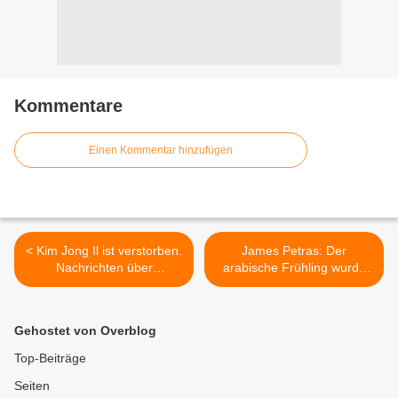
Kommentare
Einen Kommentar hinzufügen
< Kim Jong Il ist verstorben.
James Petras: Der
Nachrichten über
arabische Frühling wurde
Nordkorea aus dem Blog-
vom imperialistischen
Archiv
Herbst abgelöst >
Gehostet von Overblog
Top-Beiträge
Seiten