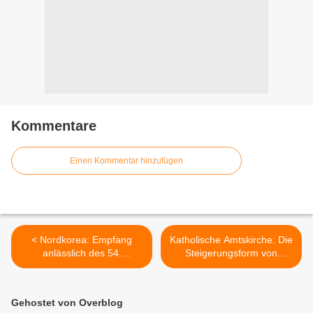
Kommentare
Einen Kommentar hinzufügen
< Nordkorea: Empfang
Katholische Amtskirche: Die
anlässlich des 54.
Steigerungsform von
Jahrestages der
Heiligkeit ist Scheinheiligkeit
kubanischen Revolution
>
Gehostet von Overblog