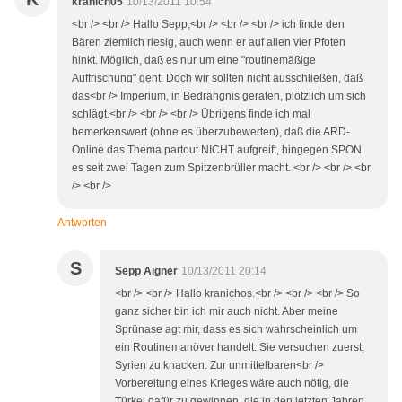
kranich05
10/13/2011 10:54
<br /> <br /> Hallo Sepp,<br /> <br /> <br /> ich finde den
Bären ziemlich riesig, auch wenn er auf allen vier Pfoten
hinkt. Möglich, daß es nur um eine "routinemäßige
Auffrischung" geht. Doch wir sollten nicht ausschließen, daß
das<br /> Imperium, in Bedrängnis geraten, plötzlich um sich
schlägt.<br /> <br /> <br /> Übrigens finde ich mal
bemerkenswert (ohne es überzubewerten), daß die ARD-
Online das Thema partout NICHT aufgreift, hingegen SPON
es seit zwei Tagen zum Spitzenbrüller macht. <br /> <br /> <br
/> <br />
Antworten
S
Sepp Aigner
10/13/2011 20:14
<br /> <br /> Hallo kranichos.<br /> <br /> <br /> So
ganz sicher bin ich mir auch nicht. Aber meine
Sprünase agt mir, dass es sich wahrscheinlich um
ein Routinemanöver handelt. Sie versuchen zuerst,
Syrien zu knacken. Zur unmittelbaren<br />
Vorbereitung eines Krieges wäre auch nötig, die
Türkei dafür zu gewinnen, die in den letzten Jahren