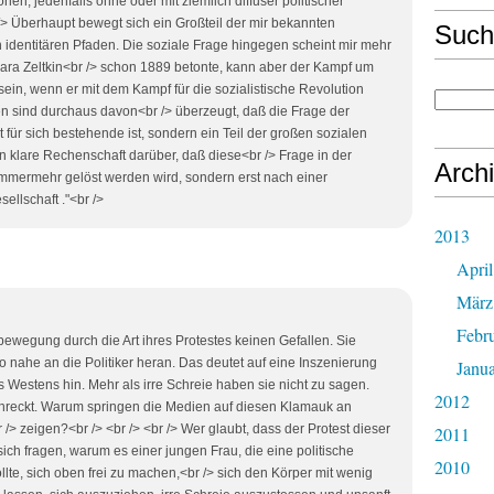
nen, jedenfalls ohne oder mit ziemlich diffuser politischer
 /> Überhaupt bewegt sich ein Großteil der mir bekannten
Such
 identitären Pfaden. Die soziale Frage hingegen scheint mir mehr
ara Zeltkin<br /> schon 1889 betonte, kann aber der Kampf um
sein, wenn er mit dem Kampf für die sozialistische Revolution
en sind durchaus davon<br /> überzeugt, daß die Frage der
 für sich bestehende ist, sondern ein Teil der großen sozialen
 klare Rechenschaft darüber, daß diese<br /> Frage in der
Arch
immermehr gelöst werden wird, sondern erst nach einer
ellschaft ."<br />
2013
April
März
Febr
ewegung durch die Art ihres Protestes keinen Gefallen. Sie
 nahe an die Politiker heran. Das deutet auf eine Inszenierung
Janu
 Westens hin. Mehr als irre Schreie haben sie nicht zu sagen.
2012
chreckt. Warum springen die Medien auf diesen Klamauk an
 /> zeigen?<br /> <br /> <br /> Wer glaubt, dass der Protest dieser
2011
 sich fragen, warum es einer jungen Frau, die eine politische
2010
te, sich oben frei zu machen,<br /> sich den Körper mit wenig