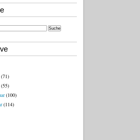
e
ive
(71)
(55)
uar
(100)
ar
(114)