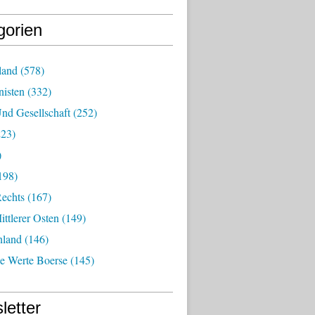
gorien
land
(578)
isten
(332)
nd Gesellschaft
(252)
23)
)
198)
echts
(167)
ttlerer Osten
(149)
nland
(146)
he Werte Boerse
(145)
letter