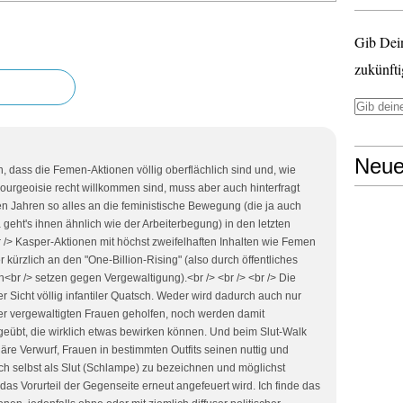
Gib Dei
zukünfti
Neue
 dass die Femen-Aktionen völlig oberflächlich sind und, wie
ourgeoisie recht willkommen sind, muss aber auch hinterfragt
en Jahren so alles an die feministische Bewegung (die ja auch
a geht's ihnen ähnlich wie der Arbeiterbegung) in den letzten
/> Kasper-Aktionen mit höchst zweifelhaften Inhalten wie Femen
r kürzlich an den "One-Billion-Rising" (also durch öffentliches
<br /> setzen gegen Vergewaltigung).<br /> <br /> <br /> Die
 Sicht völlig infantiler Quatsch. Weder wird dadurch auch nur
er vergewaltigten Frauen geholfen, noch werden damit
geübt, die wirklich etwas bewirken können. Und beim Slut-Walk
äre Verwurf, Frauen in bestimmten Outfits seinen nuttig und
 sich selbst als Slut (Schlampe) zu bezeichnen und möglichst
 das Vorurteil der Gegenseite erneut angefeuert wird. Ich finde das