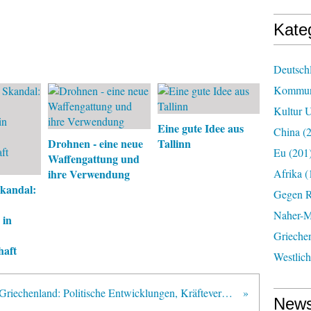
Kate
Deutsch
Kommun
Kultur U
Eine gute Idee aus
China
(2
Drohnen - eine neue
Tallinn
Eu
(201
Waffengattung und
ihre Verwendung
Afrika
(
kandal:
Gegen R
Naher-Mi
 in
Grieche
haft
Westlic
Griechenland: Politische Entwicklungen, Kräfteverhältnisse im politischen System, Umgestaltungsprozesse
News