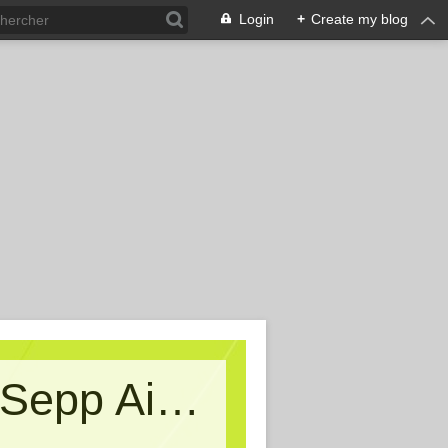
Login
+
Create my blog
Kritische Massen - Ein Blog von Sepp Aigner