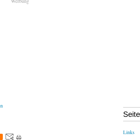
Werbung
en
Seit
Links
0