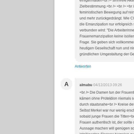
einigermaßen<br /> sinnfreie Aktio
Zielbestimmung.<br /> <br /> <br
feministischen Bewegung auf rein
und mehr zurückgedrängt. Wie Cl
die Emanzipation nur erfolgreich 
verbunden wird: "Die Arbeiterinn
Frauenemanzipation keine isoliert
Frage. Sie geben sich vollkommen
heutigen Gesellschaft nun und n
gründlichen Umgestaltung der Ges
Antworten
A
almabu
04/12/2013 09:26
<br /> Die Damen tun der Frauenb
kämen ohne Protektion niemals so
durch staatsnahe<br /> Kreise des
Selbst Merkel war nur wenig ers
sobald junge Frauen die Titten<br
Frauen authentisch ist, der sollte
Aussage machen will genügen soll