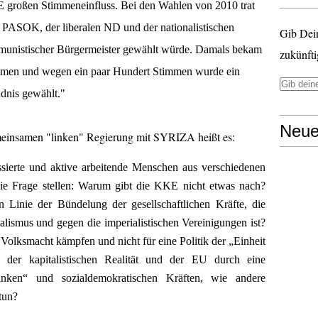
E großen Stimmeneinfluss. Bei den Wahlen von 2010
trat
PASOK, der liberalen ND und der nationalistischen
Gib Dei
mmunistischer Bürgermeister gewählt würde. Damals bekam
zukünfti
mmen und wegen ein paar Hundert Stimmen wurde ein
dnis gewählt."
Neue
einsamen "linken" Regierung mit SYRIZA heißt es:
ssierte und aktive a
rbeitende
Menschen aus
verschiedenen
ie Frage stellen: Warum
gibt
die KKE nicht etwas
nach
?
en Linie der Bündelung der
gesellschaftlichen
Kräfte,
die
lismus und gegen die imperialistischen Vereinigungen ist?
d Volksmacht kämpfen und nicht
für
eine Politik der „Einheit
 der kapitalistischen Realität und der EU durch eine
linken“ und sozialdemokratischen Kräften, wie and
ere
tun?