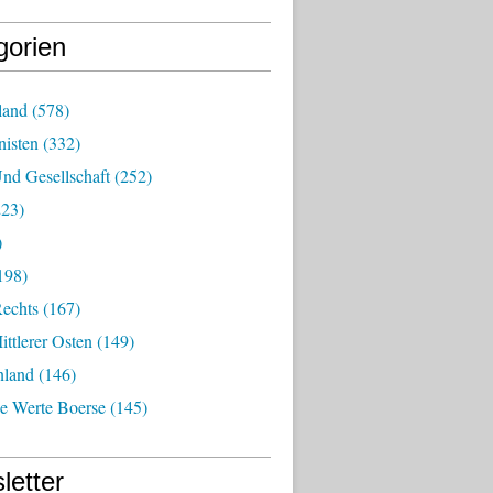
gorien
land
(578)
isten
(332)
nd Gesellschaft
(252)
23)
)
198)
echts
(167)
ttlerer Osten
(149)
nland
(146)
he Werte Boerse
(145)
letter