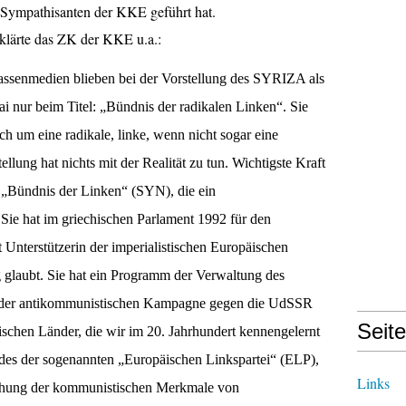
 Sympathisanten der KKE geführt hat.
klärte das ZK der KKE u.a.:
assenmedien blieben bei der Vorstellung
des
SYRIZA als
ai
nur beim
Titel: „Bündnis
der r
adikale
n
Linke
n
“. Sie
ich um eine radikale, linke,
wenn nicht sogar
eine
ellung hat nichts mit der Real
ität zu tun. Wichtigste Kraft
i „Bündnis der Linken“ (SYN),
die
ein
Sie hat im griechischen Parlament 1992 für den
t Unterstützerin der imperialistischen Europäischen
 glaubt.
Sie hat ein Programm der Verwaltung des
eil der antikommunistischen Kampagne
gegen die Ud
SSR
Seit
ischen
Länder, die wir im 20. Jahrhundert kennengelernt
des der sogenannten „Europäischen Linkspartei“ (ELP),
Links
iehung der kommunistischen Merkmale von