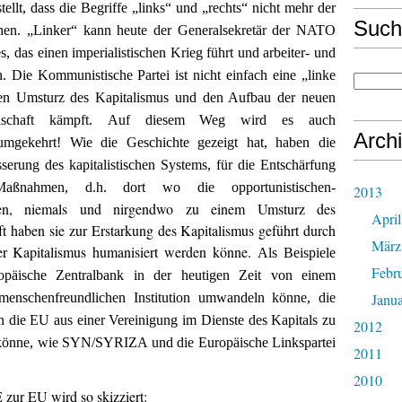
tellt
, dass die Begriffe „links“ und „rechts“ nicht mehr der
Such
echen. „Linker“ kann heute der Generalsekretär der NA
TO
s,
das
einen imperialistischen Krieg führt und arbeiter- und
n. Die
K
ommunistische Partei ist nicht einfach eine „linke
en Umsturz des Kapitalismus und den Aufbau der neuen
lschaft kämpft.
Auf diesem Weg wird es auch
Arch
umgekehrt! Wie die Geschichte gezeigt hat, haben die
erung des kapitalistischen Systems, für die Entschärfung
Maßnahmen, d.h. dort wo die opportunistischen-
2013
etzen, niemals und nirgendwo zu einem Umsturz des
April
ft haben sie zur Erstarkung des Kapitalismus geführt durch
März
der Kapitalismus humanisiert werden könne.
Als Beispiele
Febr
ropäische Zentralbank in der heutigen Zeit von einem
Janu
r menschenfreundlichen Institution umwandeln könne,
die
ch die EU aus einer
Vereinigung
im Dienste des Kapitals zu
2012
 könne, wie SYN/SYRIZA und die Europäische Linkspartei
2011
2010
zur EU wird so skizziert: