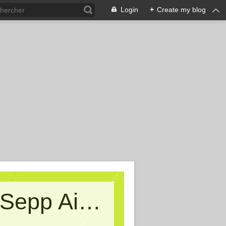
Login
+
Create my blog
Kritische Massen - Ein Blog von Sepp Aigner