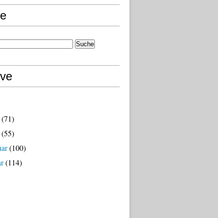
e
ive
(71)
(55)
uar
(100)
ar
(114)