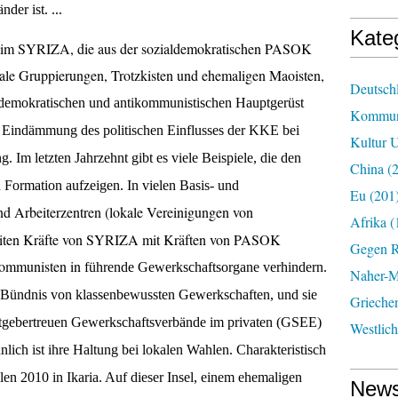
er ist. ...
Kate
 im SYRIZA, die aus der sozialdemokratischen PASOK
kale Gruppierungen, Trotzkisten und ehemaligen Maoisten,
Deutsch
ldemokratischen
und antikommunistischen
Hauptgerüst
Kommun
e Eindämmung
des politischen Einflusses der KKE bei
Kultur U
g.
Im letzten Jahrzehnt gibt es viele Beispiele,
die
den
China
(2
n Formation
aufzeigen. In vielen Basis- und
Eu
(201
d Arbeiterzentren (lokale Vereinigungen von
Afrika
(
eiten Kräfte von SYRIZA mit Kräften von PASOK
Gegen R
Kommunisten in
führende
Gewerkschafts
organe
verhindern.
Naher-Mi
 Bündnis von
klassenbewussten Gewerkschaften
, und sie
Grieche
itgebertreuen Gewerkschaftsverbände im privaten (GSEE)
Westlic
ch ist ihre Haltung bei lokalen Wahlen. Charakteristisch
n 2010 in Ikaria. Auf dieser Insel, ein
em
ehemalige
n
News