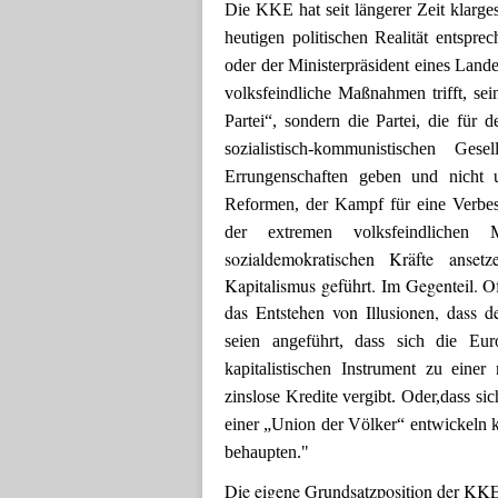
Die KKE hat seit längerer Zeit
klarges
heutigen politischen Realität entspr
oder der Ministerpräsident eines Lande
volksfeindliche Maßnahmen trifft, sei
Partei“, sondern die Partei,
die
für d
sozialistisch-kommunistischen Gesel
Errungenschaften geben und nicht 
Reformen, der Kampf für eine Verbess
der extremen volksfeindlichen 
sozialdemokratischen Kräfte ans
Kapitalismus geführt. Im Gegenteil. O
das Entstehen von Illusionen, dass 
seien angeführt, dass sich die Eu
kapitalistischen Instrument zu eine
zinslose Kredite vergibt. Oder
,
dass si
einer „Union der Völker“ entwickeln
behaupten."
Die eigene Grundsatzposition der KKE 