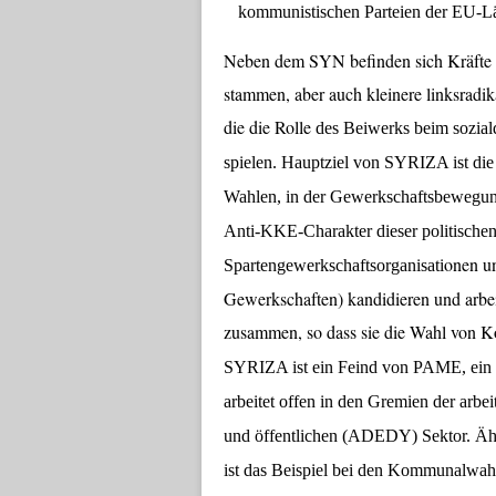
kommunistischen Parteien der EU-Länd
Neben dem SYN befinden sich Kräfte
stammen, aber auch kleinere linksradi
die die Rolle
des
Beiwerk
s
beim sozia
spielen.
Hauptziel
von SYRIZA ist di
Wahlen, in der Gewerkschaftsbewegun
Anti-KKE-Charakter dieser
politische
onen un
Spartengewerkschaftsorganisati
Gewerkschaften) kandidieren und arb
zusammen, so dass sie die Wahl von 
SYRIZA ist ein
Feind
von PAME, ein
arbeitet offen in den
Gremien der arbe
und öffentlichen
(ADEDY) Sektor. Ähnli
ist das Beispiel bei den Kommunalwahle