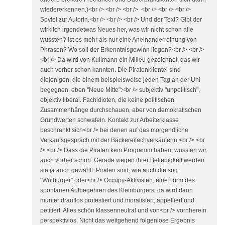
wiedererkennen.)<br /> <br /> <br /> <br /> <br /> <br />
Soviel zur Autorin.<br /> <br /> <br /> Und der Text? Gibt der
wirklich irgendetwas Neues her, was wir nicht schon alle
wussten? Ist es mehr als nur eine Aneinanderreihung von
Phrasen? Wo soll der Erkenntnisgewinn liegen?<br /> <br />
<br /> Da wird von Kullmann ein Milieu gezeichnet, das wir
auch vorher schon kannten. Die Piratenklientel sind
diejenigen, die einem beispielsweise jeden Tag an der Uni
begegnen, eben "Neue Mitte":<br /> subjektiv "unpolitisch",
objektiv liberal. Fachidioten, die keine politischen
Zusammenhänge durchschauen, aber von demokratischen
Grundwerten schwafeln. Kontakt zur Arbeiterklasse
beschränkt sich<br /> bei denen auf das morgendliche
Verkaufsgespräch mit der Bäckereifachverkäuferin.<br /> <br
/> <br /> Dass die Piraten kein Programm haben, wussten wir
auch vorher schon. Gerade wegen ihrer Beliebigkeit werden
sie ja auch gewählt. Piraten sind, wie auch die sog.
"Wutbürger" oder<br /> Occupy-Aktivisten, eine Form des
spontanen Aufbegehren des Kleinbürgers: da wird dann
munter drauflos protestiert und moralisiert, appelliert und
petitiert. Alles schön klassenneutral und von<br /> vornherein
perspektivlos. Nicht das weitgehend folgenlose Ergebnis