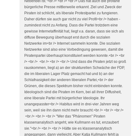
Nebenbei ist."<br /> <br /> <br /> Das hat auch die profane
bürgerliche Presse mittlerweile erkannt. Ziel und Zweck der
Piraten ist schlicht, als liberale Protestpartei zu fungieren.
Daher dürfen sie auch gar nicht zu viel Profil<br /> haben -
zumindest nicht zu Anfang. Dass die Partei trotzdem eine
gewisse Internetaffinität hat, liegt v.a. daran, dass sie sich als
diffuse Bewegung überhaupt erst durch die sozialen
Netzwerke im<br /> Internet sammeln konnte. Die sozialen
Netzwerke sind also eine Vorbedingung gewesen, damit die
Piratenpartei überhaupt konstituiert werden konnte.<br /> <br
/> <br /> <br /> <br /> <br /> Und dass die Piraten jetzt so groß
rauskommen, liegt a) an der strukturellen Schwäche der FDP,
die im liberalen Lager Platz gemacht hat und b) an der
Schlafnasigkeit der anderen liberalen Partei,<br /> der
Grünen, die dieses Spektrum bisher nicht einbinden konnte.
Ideologisch sind die Piraten im Kern, bei all ihrer Diffusheit,
eine liberale Partei mit bürgerlicher Ideologie. Ihr
unangepasster<br /> Habitus wird in drei-vier Jahren weg
sein, weil sie ihn dann nicht mehr braucht.<br /> <br /> <br />
<br /> <br /> <br /> "Wer das "Phänomen" Piraten
klassenanalytisch angeht, wie Kullmann es tut, enzaubert
sie."<br /> <br /> <br /> Hätte sie es klassenanalytisch
angegangen, dann vielleicht. Aber Katja Kullmann fehlt ja