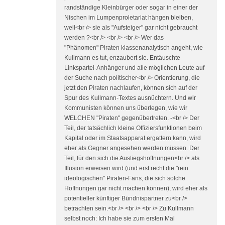
randständige Kleinbürger oder sogar in einer der
Nischen im Lumpenproletariat hängen bleiben,
weil<br /> sie als "Aufsteiger" gar nicht gebraucht
werden ?<br /> <br /> <br /> Wer das
"Phänomen" Piraten klassenanalytisch angeht, wie
Kullmann es tut, enzaubert sie. Entäuschte
Linkspartei-Anhänger und alle möglichen Leute auf
der Suche nach politischer<br /> Orientierung, die
jetzt den Piraten nachlaufen, können sich auf der
Spur des Kullmann-Textes ausnüchtern. Und wir
Kommunisten können uns überlegen, wie wir
WELCHEN "Piraten" gegenübertreten. -<br /> Der
Teil, der tatsächlich kleine Offiziersfunktionen beim
Kapital oder im Staatsapparat ergattern kann, wird
eher als Gegner angesehen werden müssen. Der
Teil, für den sich die Austiegshoffnungen<br /> als
Illusion erweisen wird (und erst recht die "rein
ideologischen" Piraten-Fans, die sich solche
Hoffnungen gar nicht machen können), wird eher als
potentieller künftiger Bündnispartner zu<br />
betrachten sein.<br /> <br /> <br /> Zu Kullmann
selbst noch: Ich habe sie zum ersten Mal