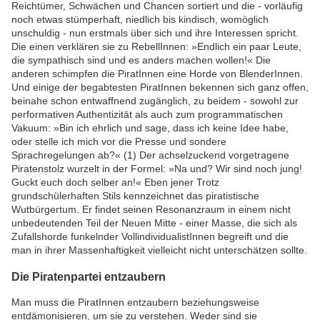
Reichtümer, Schwächen und Chancen sortiert und die - vorläufig
noch etwas stümperhaft, niedlich bis kindisch, womöglich
unschuldig - nun erstmals über sich und ihre Interessen spricht.
Die einen verklären sie zu RebellInnen: »Endlich ein paar Leute,
die sympathisch sind und es anders machen wollen!« Die
anderen schimpfen die PiratInnen eine Horde von BlenderInnen.
Und einige der begabtesten PiratInnen bekennen sich ganz offen,
beinahe schon entwaffnend zugänglich, zu beidem - sowohl zur
performativen Authentizität als auch zum programmatischen
Vakuum: »Bin ich ehrlich und sage, dass ich keine Idee habe,
oder stelle ich mich vor die Presse und sondere
Sprachregelungen ab?« (1) Der achselzuckend vorgetragene
Piratenstolz wurzelt in der Formel: »Na und? Wir sind noch jung!
Guckt euch doch selber an!« Eben jener Trotz
grundschülerhaften Stils kennzeichnet das piratistische
Wutbürgertum. Er findet seinen Resonanzraum in einem nicht
unbedeutenden Teil der Neuen Mitte - einer Masse, die sich als
Zufallshorde funkelnder VollindividualistInnen begreift und die
man in ihrer Massenhaftigkeit vielleicht nicht unterschätzen sollte.
Die Piratenpartei entzaubern
Man muss die PiratInnen entzaubern beziehungsweise
entdämonisieren, um sie zu verstehen. Weder sind sie