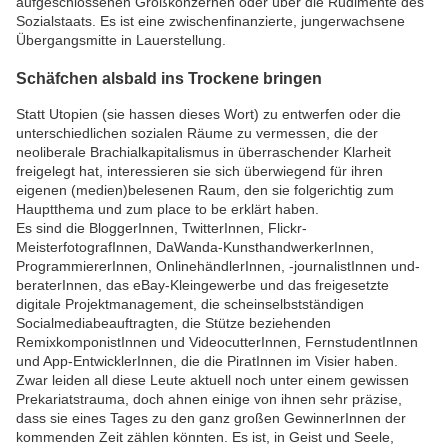
aufgeschlossenen Großkonzernen oder über die Rudimente des
Sozialstaats. Es ist eine zwischenfinanzierte, jungerwachsene
Übergangsmitte in Lauerstellung.
Schäfchen alsbald ins Trockene bringen
Statt Utopien (sie hassen dieses Wort) zu entwerfen oder die
unterschiedlichen sozialen Räume zu vermessen, die der
neoliberale Brachialkapitalismus in überraschender Klarheit
freigelegt hat, interessieren sie sich überwiegend für ihren
eigenen (medien)belesenen Raum, den sie folgerichtig zum
Hauptthema und zum place to be erklärt haben.
Es sind die BloggerInnen, TwitterInnen, Flickr-
MeisterfotografInnen, DaWanda-KunsthandwerkerInnen,
ProgrammiererInnen, OnlinehändlerInnen, -journalistInnen und-
beraterInnen, das eBay-Kleingewerbe und das freigesetzte
digitale Projektmanagement, die scheinselbstständigen
Socialmediabeauftragten, die Stütze beziehenden
RemixkomponistInnen und VideocutterInnen, FernstudentInnen
und App-EntwicklerInnen, die die PiratInnen im Visier haben.
Zwar leiden all diese Leute aktuell noch unter einem gewissen
Prekariatstrauma, doch ahnen einige von ihnen sehr präzise,
dass sie eines Tages zu den ganz großen GewinnerInnen der
kommenden Zeit zählen könnten. Es ist, in Geist und Seele,