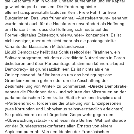
die Geschäfte nun in vollem Umfang aufnehmen und ihr Kapital
gewinnbringend einsetzen. Die Forderung hinter
allem»Transparenztüll« lautet im Kern: Freie Fahrt für freie
BürgerInnen. Das, was früher einmal »Aufsteigertraum« genannt
wurde, steht auch für die Nachfahren unverändert als Hoffnung
am Horizont - nur dass die Hoffnung sich heute auf die
Formel»digitales Existenzgründerwunder« konzentriert. Es ist
nicht weniger, aber auch nicht mehr als die postangestellte
Variante der klassischen Mittelstandsvision.
Liquid Democracy heißt das Schlüsseltool der PiratInnen, ein
Softwareprogramm, mit dem akkreditierte NutzerInnen in Foren
diskutieren und über Parteianträge abstimmen können. »Liquid
Democracy« ist grundsätzlich leer. Es ist nichts als eine
Onlinepinnwand. Auf ihr kann es um das bedingungslose
Grundeinkommen gehen oder um die Abschaffung der
Zeitumstellung von Winter- zu Sommerzeit. »Direkte Demokratie«
nennen die PiratInnen das - und schüren das Misstrauen an der
parlamentarischen Demokratie. Statt »Fraktionsdisziplin« und
»Parteiendruck« fordern sie die Stärkung von Einzelpersonen
(was Korruption und Lobbyismus selbstverständlich erleichtert).
Sie proklamieren eine bürgerliche Gegenwehr gegen den
»Überwachungsstaat« - und lesen ihre Berliner Wahlantrittsrede
vor der Bundespressekonferenz allen Ernstes von einem
Applecomputer ab. Von den Idealen der Französischen