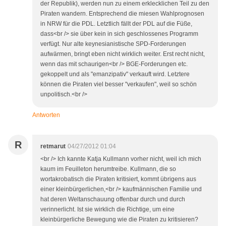
der Republik), werden nun zu einem erklecklichen Teil zu den
Piraten wandern. Entsprechend die miesen Wahlprognosen
in NRW für die PDL. Letztlich fällt der PDL auf die Füße,
dass<br /> sie über kein in sich geschlossenes Programm
verfügt. Nur alte keynesianistische SPD-Forderungen
aufwärmen, bringt eben nicht wirklich weiter. Erst recht nicht,
wenn das mit schaurigen<br /> BGE-Forderungen etc.
gekoppelt und als "emanzipativ" verkauft wird. Letztere
können die Piraten viel besser "verkaufen", weil so schön
unpolitisch.<br />
Antworten
R
retmarut
04/27/2012 01:04
<br /> Ich kannte Katja Kullmann vorher nicht, weil ich mich
kaum im Feuilleton herumtreibe. Kullmann, die so
wortakrobatisch die Piraten kritisiert, kommt übrigens aus
einer kleinbürgerlichen,<br /> kaufmännischen Familie und
hat deren Weltanschauung offenbar durch und durch
verinnerlicht. Ist sie wirklich die Richtige, um eine
kleinbürgerliche Bewegung wie die Piraten zu kritisieren?