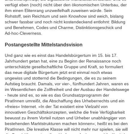
verfügt eben (noch) nicht über den ökonomischen Unterbau, der
ihm einen Elitenrang unzweifelhaft zuweisen würde. Sein
Rohstoff, sein Reichtum und sein Knowhow sind weich, bislang
schwer fassbar und noch nicht kostendeckend entlohnt: Bildung
und Benehmen, Codes und Charme, Distinktionsgeschick und
Ad-hoc-Cleverness.
Postangestellte Mittelstandsvision
Und ganz wie es einst das Handelsbürgertum im 15. bis 17.
Jahrhundert getan hat, eine zu Beginn der Renaissance noch
unterschätzte gesellschaftliche Gruppe und Kraft, so formuliert
das neue digitale Bürgertum jetzt erst einmal noch etwas
ungewiss und stotternd die Bedingungen, die es zu seinem
Aufstieg braucht. Damals, vor vier-, fünfhundert Jahren, waren es
im Wesentlichen die Zollfreiheit und der Ausbau der Handelswege
- heute sind es, so wie es das Grundsatzprogramm der
PiratInnen umreißt, die Abschaffung des Urheberrechts und ein
»freies« Internet. »In der Tat existiert eine Vielzahl von
innovativen Geschäftskonzepten, welche die freie Verfügbarkeit
bewusst zu ihrem Vorteil nutzen und Urheber unabhängiger von
bestehenden Marktstrukturen machen können«, heißt es bei den
PiratInnen. Die kreative Klasse will nicht mehr nur spielen, sie will