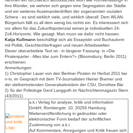
ihre Münder, sie wehren sich gegen eine Segregation der Städte
und ein weiteres Auseinanderdriften der sogenannten sozialen
Schere - es sind wirklich viele, und wirklich überall. Dem WLAN-
Bürgertum fällt zu all dem wenig bis nichts ein. Es interessiert sich
vor allem für das Zukunftspotenzial seines je individuellen 24-
Zoll-Horizonts. Wie gesagt: Man
muss
sie dafür nicht hassen.
Katja Kullmann
beschäftigt sich als Essayistin und Buchautorin
mit Politik, Geschlechterfragen und neuen Arbeitswelten.
Dieser überarbeitete Text ist - in längerer Fassung- in »Die
Piratenpartei - Alles klar zum Entern?« (Bloomsbury, Berlin 2011)
erschienen.
Anmerkungen:
1) Christopher Lauer von den Berliner Piraten im Herbst 2011 bei
n-tv, im Gespräch mit dem TV-Journalisten Heiner Bremer und
der stellvertretenden Generalsekretärin der CSU, Dorothee Bär.
2) So der Politologe Gerd Langguth im Nachrichtenmagazin Stern
(43/2011).
a.k.i Verlag für analyse, kritik und information
GmbH, Rombergstr. 10, 20255 Hamburg
Weiterveröffentlichung in gedruckter oder
elektronischer Form bedarf der schriftlichen
Zustimmung von a.k.i.
Auf Kommentare, Anregungen und Kritik freuen sich