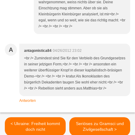
wahrgenommen, weiss nichts über sie. Deine
Einschtzung mag stimmen. Aber ob sie als
Kleinbürgerin Kleinbürger analysiert, ist mir<br />
egal, wenn und so weit, wie sie das richtig macht. <br
/> <br /> <br /> <br />
A
antagonistica84
04/26/2012 23:02
<br /> Zumindest sind Sie für den Verbleib des Grundgesetzes
in seiner jetzigen Form,<br /> <br /> <br /> ansonsten ein
weiterer überflüssiger Kropf in dieser kapitalistisch-bräsigen
Demo-<br /> <br /> <br /> kratur.Als Ikonoklasten des
bürgerlich Dekadenten taugen Sie wohl eher nicht.<br /> <br
/> <br /> Rebellion sieht anders aus.Matthias<br />
Antworten
< Ukraine: Freiheit kommt
Seriöses zu Gramsci und
doch nicht
Zivilgesellschaft >