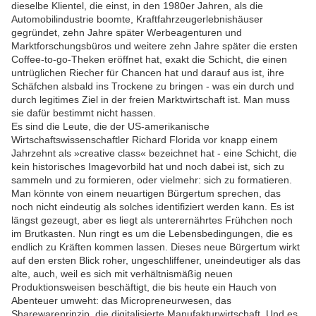
dieselbe Klientel, die einst, in den 1980er Jahren, als die
Automobilindustrie boomte, Kraftfahrzeugerlebnishäuser
gegründet, zehn Jahre später Werbeagenturen und
Marktforschungsbüros und weitere zehn Jahre später die ersten
Coffee-to-go-Theken eröffnet hat, exakt die Schicht, die einen
untrüglichen Riecher für Chancen hat und darauf aus ist, ihre
Schäfchen alsbald ins Trockene zu bringen - was ein durch und
durch legitimes Ziel in der freien Marktwirtschaft ist. Man muss
sie dafür bestimmt nicht hassen.
Es sind die Leute, die der US-amerikanische
Wirtschaftswissenschaftler Richard Florida vor knapp einem
Jahrzehnt als »creative class« bezeichnet hat - eine Schicht, die
kein historisches Imagevorbild hat und noch dabei ist, sich zu
sammeln und zu formieren, oder vielmehr: sich zu formatieren.
Man könnte von einem neuartigen Bürgertum sprechen, das
noch nicht eindeutig als solches identifiziert werden kann. Es ist
längst gezeugt, aber es liegt als unterernährtes Frühchen noch
im Brutkasten. Nun ringt es um die Lebensbedingungen, die es
endlich zu Kräften kommen lassen. Dieses neue Bürgertum wirkt
auf den ersten Blick roher, ungeschliffener, uneindeutiger als das
alte, auch, weil es sich mit verhältnismäßig neuen
Produktionsweisen beschäftigt, die bis heute ein Hauch von
Abenteuer umweht: das Micropreneurwesen, das
Sharewareprinzip, die digitalisierte Manufakturwirtschaft. Und es