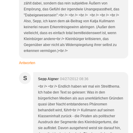
zählt dabei, sondern das rein subjektive Äußern von
Empörung, das Gefühl der irgendwie Unangepasstheit, das
"Dabeigewesensein".<br /> <br /> <br /> <br /> <br /> <br />
Also, Sepp, ich kann dem ak-Beitrag von Katja Kullmann
keinerlei neuen Erkenntnisgewinn abringen. (Außer dem
vielleicht, dass es einfach total bemitleidenswert ist, wenn
Kleinbürger andere<br /> Kleinbürger kritisieren, das
Gegenüber aber nicht als Widerspiegelung ihrer selbst zu
erkennen vermögen.)<br />
Antworten
S
Sepp Aigner
04/27/2012 08:36
<br /> <br /> Endlich haben wir mal ein Streitthema.
Ich habe den Text so gelesen: Was in den
bürgerlichen Medien als aus unerklärlichen Gründen
quasi über Nacht entstandenes Phänomen
behandelt wird, führt<br /> Kullmann auf seinen
Klasseninhalt zurück - die Piraten als politischer
Ausdruck der Segmente des Kleinbürgertums, die
sie auflistet. Davon ausgehend weist sie darauf hin,