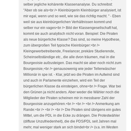
selber jegliche kohärente Klassenanalyse. Du schreibst:
"Aber ob sie als<br /> Kleinbürgerin Kleinbürger analysiert, ist
mir egal, wenn und so weit, wie sie das richtig macht. " - Eben
weil sie aus kleinbürgerlichen Verhältnissen kommt und
selber nur ein vages<br /> Bild der Klassengesellschaft hat,
kommt sie auch analytisch nicht voran. Beispiel: Die Piraten
als neue bürgerliche Klasse? Das sind, so meine Hypothese,
zum übergroßen Teil typische Kleinbürger:<br />
Kleingewerbetreibende, Freelancer, prekäre Studierende,
Scheinselbständige etc., die alle dvon träumen, mal in die
Bourgeoisie aufzusteigen. Das macht sie aber noch nicht zum
Bourgeoisie,<br /> genausowenig wie jeder Tellerwäscher
Millionär in spe ist. - Klar, jetzt wo die Piraten im Aufwind sind
und auch in Parlamente einziehen, wird ein Teil der
bürgerlichen Klasse da einsteigen, ohne<br /> Frage. War bei
den Grünen ja nicht anders. Aber weder die Wähler noch die
Mitglieder der Piraten scheinen mir in messbarer Zahl der
Bourgeoisie anzugehören.<br /> <br /> <br /> Anmerkung am
Rande:<br /> <br /> <br /> Die Piraten sind übrigens ein gutes
Mittel, um die PDL in die Ecke zu drängen. Die Protestwähler
(diffuse Unzufriedenheit), die die PDS/PDL seit Jahren mal
mehr, mal weniger stark an sich bindet<br /> (v.a. im Westen