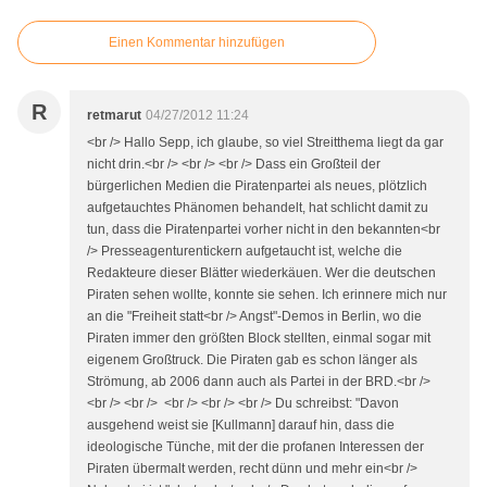
Einen Kommentar hinzufügen
R
retmarut
04/27/2012 11:24
<br /> Hallo Sepp, ich glaube, so viel Streitthema liegt da gar
nicht drin.<br /> <br /> <br /> Dass ein Großteil der
bürgerlichen Medien die Piratenpartei als neues, plötzlich
aufgetauchtes Phänomen behandelt, hat schlicht damit zu
tun, dass die Piratenpartei vorher nicht in den bekannten<br
/> Presseagenturentickern aufgetaucht ist, welche die
Redakteure dieser Blätter wiederkäuen. Wer die deutschen
Piraten sehen wollte, konnte sie sehen. Ich erinnere mich nur
an die "Freiheit statt<br /> Angst"-Demos in Berlin, wo die
Piraten immer den größten Block stellten, einmal sogar mit
eigenem Großtruck. Die Piraten gab es schon länger als
Strömung, ab 2006 dann auch als Partei in der BRD.<br />
<br /> <br /> <br /> <br /> <br /> Du schreibst: "Davon
ausgehend weist sie [Kullmann] darauf hin, dass die
ideologische Tünche, mit der die profanen Interessen der
Piraten übermalt werden, recht dünn und mehr ein<br />