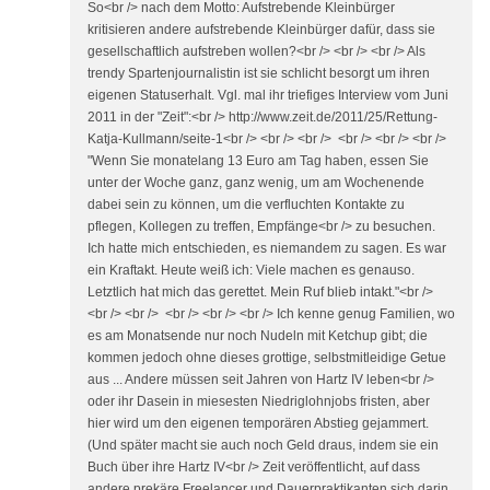
So<br /> nach dem Motto: Aufstrebende Kleinbürger
kritisieren andere aufstrebende Kleinbürger dafür, dass sie
gesellschaftlich aufstreben wollen?<br /> <br /> <br /> Als
trendy Spartenjournalistin ist sie schlicht besorgt um ihren
eigenen Statuserhalt. Vgl. mal ihr triefiges Interview vom Juni
2011 in der "Zeit":<br /> http://www.zeit.de/2011/25/Rettung-
Katja-Kullmann/seite-1<br /> <br /> <br /> <br /> <br /> <br />
"Wenn Sie monatelang 13 Euro am Tag haben, essen Sie
unter der Woche ganz, ganz wenig, um am Wochenende
dabei sein zu können, um die verfluchten Kontakte zu
pflegen, Kollegen zu treffen, Empfänge<br /> zu besuchen.
Ich hatte mich entschieden, es niemandem zu sagen. Es war
ein Kraftakt. Heute weiß ich: Viele machen es genauso.
Letztlich hat mich das gerettet. Mein Ruf blieb intakt."<br />
<br /> <br /> <br /> <br /> <br /> Ich kenne genug Familien, wo
es am Monatsende nur noch Nudeln mit Ketchup gibt; die
kommen jedoch ohne dieses grottige, selbstmitleidige Getue
aus ... Andere müssen seit Jahren von Hartz IV leben<br />
oder ihr Dasein in miesesten Niedriglohnjobs fristen, aber
hier wird um den eigenen temporären Abstieg gejammert.
(Und später macht sie auch noch Geld draus, indem sie ein
Buch über ihre Hartz IV<br /> Zeit veröffentlicht, auf dass
andere prekäre Freelancer und Dauerpraktikanten sich darin