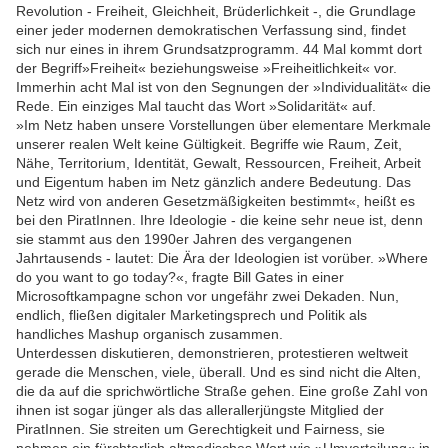
Revolution - Freiheit, Gleichheit, Brüderlichkeit -, die Grundlage
einer jeder modernen demokratischen Verfassung sind, findet
sich nur eines in ihrem Grundsatzprogramm. 44 Mal kommt dort
der Begriff»Freiheit« beziehungsweise »Freiheitlichkeit« vor.
Immerhin acht Mal ist von den Segnungen der »Individualität« die
Rede. Ein einziges Mal taucht das Wort »Solidarität« auf.
»Im Netz haben unsere Vorstellungen über elementare Merkmale
unserer realen Welt keine Gültigkeit. Begriffe wie Raum, Zeit,
Nähe, Territorium, Identität, Gewalt, Ressourcen, Freiheit, Arbeit
und Eigentum haben im Netz gänzlich andere Bedeutung. Das
Netz wird von anderen Gesetzmäßigkeiten bestimmt«, heißt es
bei den PiratInnen. Ihre Ideologie - die keine sehr neue ist, denn
sie stammt aus den 1990er Jahren des vergangenen
Jahrtausends - lautet: Die Ära der Ideologien ist vorüber. »Where
do you want to go today?«, fragte Bill Gates in einer
Microsoftkampagne schon vor ungefähr zwei Dekaden. Nun,
endlich, fließen digitaler Marketingsprech und Politik als
handliches Mashup organisch zusammen.
Unterdessen diskutieren, demonstrieren, protestieren weltweit
gerade die Menschen, viele, überall. Und es sind nicht die Alten,
die da auf die sprichwörtliche Straße gehen. Eine große Zahl von
ihnen ist sogar jünger als das allerallerjüngste Mitglied der
PiratInnen. Sie streiten um Gerechtigkeit und Fairness, sie
nehmen ein fürchterlich altmodisches Wort wie »Umverteilung« in