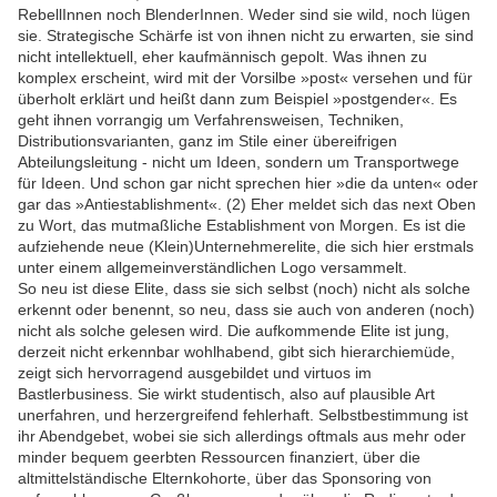
RebellInnen noch BlenderInnen. Weder sind sie wild, noch lügen
sie. Strategische Schärfe ist von ihnen nicht zu erwarten, sie sind
nicht intellektuell, eher kaufmännisch gepolt. Was ihnen zu
komplex erscheint, wird mit der Vorsilbe »post« versehen und für
überholt erklärt und heißt dann zum Beispiel »postgender«. Es
geht ihnen vorrangig um Verfahrensweisen, Techniken,
Distributionsvarianten, ganz im Stile einer übereifrigen
Abteilungsleitung - nicht um Ideen, sondern um Transportwege
für Ideen. Und schon gar nicht sprechen hier »die da unten« oder
gar das »Antiestablishment«. (2) Eher meldet sich das next Oben
zu Wort, das mutmaßliche Establishment von Morgen. Es ist die
aufziehende neue (Klein)Unternehmerelite, die sich hier erstmals
unter einem allgemeinverständlichen Logo versammelt.
So neu ist diese Elite, dass sie sich selbst (noch) nicht als solche
erkennt oder benennt, so neu, dass sie auch von anderen (noch)
nicht als solche gelesen wird. Die aufkommende Elite ist jung,
derzeit nicht erkennbar wohlhabend, gibt sich hierarchiemüde,
zeigt sich hervorragend ausgebildet und virtuos im
Bastlerbusiness. Sie wirkt studentisch, also auf plausible Art
unerfahren, und herzergreifend fehlerhaft. Selbstbestimmung ist
ihr Abendgebet, wobei sie sich allerdings oftmals aus mehr oder
minder bequem geerbten Ressourcen finanziert, über die
altmittelständische Elternkohorte, über das Sponsoring von