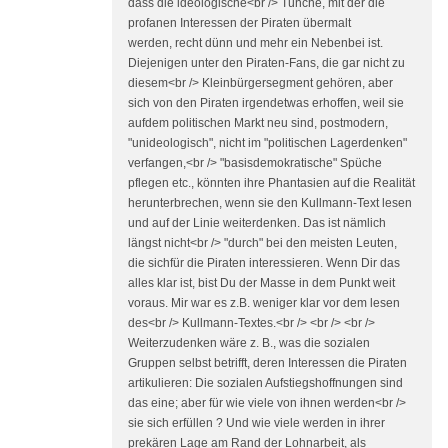
dass die ideologische<br /> Tünche, mit der die
profanen Interessen der Piraten übermalt
werden, recht dünn und mehr ein Nebenbei ist.
Diejenigen unter den Piraten-Fans, die gar nicht zu
diesem<br /> Kleinbürgersegment gehören, aber
sich von den Piraten irgendetwas erhoffen, weil sie
aufdem politischen Markt neu sind, postmodern,
"unideologisch", nicht im "politischen Lagerdenken"
verfangen,<br /> "basisdemokratische" Spüche
pflegen etc., könnten ihre Phantasien auf die Realität
herunterbrechen, wenn sie den Kullmann-Text lesen
und auf der Linie weiterdenken. Das ist nämlich
längst nicht<br /> "durch" bei den meisten Leuten,
die sichfür die Piraten interessieren. Wenn Dir das
alles klar ist, bist Du der Masse in dem Punkt weit
voraus. Mir war es z.B. weniger klar vor dem lesen
des<br /> Kullmann-Textes.<br /> <br /> <br />
Weiterzudenken wäre z. B., was die sozialen
Gruppen selbst betrifft, deren Interessen die Piraten
artikulieren: Die sozialen Aufstiegshoffnungen sind
das eine; aber für wie viele von ihnen werden<br />
sie sich erfüllen ? Und wie viele werden in ihrer
prekären Lage am Rand der Lohnarbeit, als