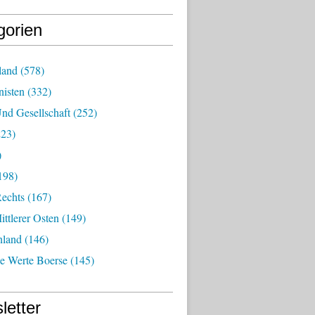
gorien
land
(578)
isten
(332)
nd Gesellschaft
(252)
23)
)
198)
echts
(167)
ttlerer Osten
(149)
nland
(146)
he Werte Boerse
(145)
letter