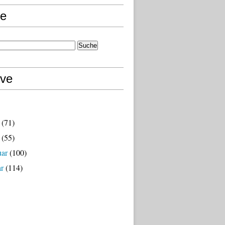
e
ive
(71)
(55)
uar
(100)
ar
(114)