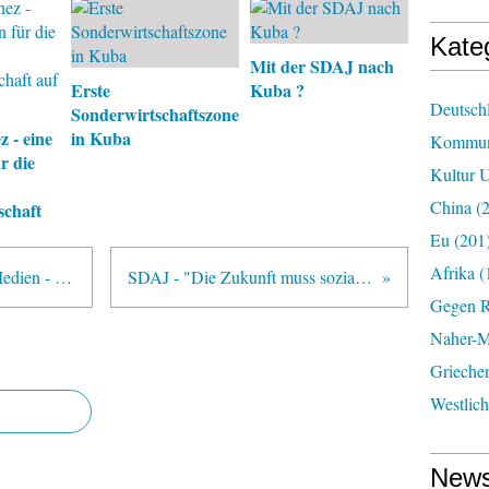
Kate
Mit der SDAJ nach
Erste
Kuba ?
Deutsch
Sonderwirtschaftszone
 - eine
in Kuba
Kommun
r die
Kultur U
China
(2
schaft
Eu
(201
Afrika
(
Überdruss über die Mainstream-Medien - und was weiter ?
SDAJ - "Die Zukunft muss sozialistisch sein !"
Gegen R
Naher-Mi
Grieche
Westlic
News