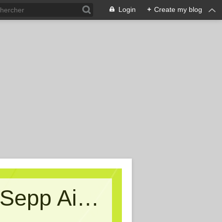
Login
+
Create my blog
Kritische Massen - Ein Blog von Sepp Aigner