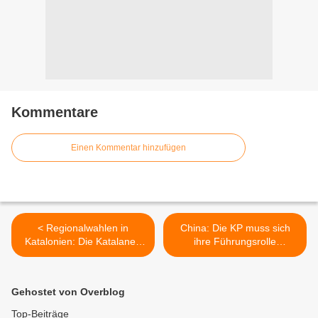
Kommentare
Einen Kommentar hinzufügen
< Regionalwahlen in
China: Die KP muss sich
Katalonien: Die Katalanen
ihre Führungsrolle
sind noch schlauer als Herr
beständig neu verdienen >
Artur Mas
Gehostet von Overblog
Top-Beiträge