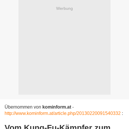
Werbung
Übernommen von
kominform.at
-
http://www.kominform.at/article.php/20130220091540332
:
Vom Kung-Fu-Kämpfer zum