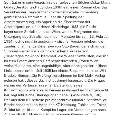
So trägt er in sein Verzeichnis der gelesenen Bücher Oskar Maria
Grafs „Der Abgrund“ (London 1936) ein, einen Roman über das
Versinken der (bayerischen) Sozialdemokratie im behäbig
gemütlichen Reformismus, über die Spaltung der
Arbeiterbewegung, ein Appell an die Einheitsfront der
Arbeiterparteien, über deren Niederlage 1933, die Flucht
bayerischer Sozialisten nach Wien, wo die Emigranten den
Untergang des Sozialismus in den Monaten bis zum 12. Februar
1934 noch einmal in austromarxistischer Version erleben: die
zaudernd lähmende Defensive von Otto Bauer, der sich an den
Strohhalm einer sozialdemokratischen Exegese von
„Quadragesimo Anno“ klammert, die Wiener Sozialisten, die sich
im zum Potemkinschen Dorf herabsinkenden „Roten Wien“
verbarrikadieren, eine ungeduldige, aber desorganisiert hilflose
Linksopposition! Im Juli 1935 berichtete Benjamin, dass er Willi
Bredels Roman „Die Prüfung“, erschienen im Exil-Malik-Verlag
gelesen hat: „Dieses Buch ist bestimmt lesenswert. Die Frage,
warum der Verfasser in seiner Darstellung eines
Konzentrationslagers es zu keinem restlosen Gelingen gebracht
hat, legt lehrreiche Überlegungen nahe.“ (WB-Briefe V, 130)
Der aus dem KZ befreite proletarischrevolutionäre Schriftsteller
Bredel beschreibt an Hand des KZ Hamburg-Fuhlsbüttel Folter,
Solidarität, politischen Kampf im Lager, die Verbindungen nach
Außen, die Rückkehr des freigelassenen Genossen zum