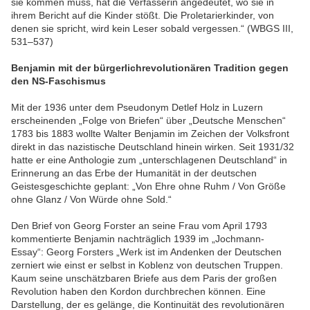
sie kommen muss, hat die Verfasserin angedeutet, wo sie in
ihrem Bericht auf die Kinder stößt. Die Proletarierkinder, von
denen sie spricht, wird kein Leser sobald vergessen.“ (WBGS III,
531–537)
Benjamin mit der bürgerlichrevolutionären Tradition gegen
den NS-Faschismus
Mit der 1936 unter dem Pseudonym Detlef Holz in Luzern
erscheinenden „Folge von Briefen“ über „Deutsche Menschen“
1783 bis 1883 wollte Walter Benjamin im Zeichen der Volksfront
direkt in das nazistische Deutschland hinein wirken. Seit 1931/32
hatte er eine Anthologie zum „unterschlagenen Deutschland“ in
Erinnerung an das Erbe der Humanität in der deutschen
Geistesgeschichte geplant: „Von Ehre ohne Ruhm / Von Größe
ohne Glanz / Von Würde ohne Sold.“
Den Brief von Georg Forster an seine Frau vom April 1793
kommentierte Benjamin nachträglich 1939 im „Jochmann-
Essay“: Georg Forsters „Werk ist im Andenken der Deutschen
zerniert wie einst er selbst in Koblenz von deutschen Truppen.
Kaum seine unschätzbaren Briefe aus dem Paris der großen
Revolution haben den Kordon durchbrechen können. Eine
Darstellung, der es gelänge, die Kontinuität des revolutionären