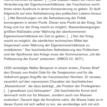
Veränderung der Eigentumsverhältnisse; der Faschismus sucht
ihnen einen Ausdruck in deren Konservierung zu geben. Er läuft
folgerecht auf eine Ästhetisierung des politischen Lebens hinaus.
[…] Alle Bemühungen um die Ästhetisierung der Politik
konvergieren in einem Punkt. Dieser eine Punkt ist der Krieg. Der
Krieg und nur der Krieg macht es möglich, Massenbewegungen
größten Maßstabs unter Wahrung der überkommenen
Eigentumsverhältnisse ein Ziel zu geben. […] Nur der Krieg
macht es möglich, die sämtlichen technischen Mittel der
Gegenwart unter Wahrung der Eigentumsverhältnisse zu
mobilisieren.“ Der faschistischen Ästhetisierung des Politischen
und der Apotheose des Kriegs muss der Kommunismus „mit der
Politisierung der Kunst“ antworten. (WBGS I/2, 467f.)
1936 verteidigte Walter Benjamin in einem ersten „Pariser Brief“
den Einsatz von André Gide für die Sowjetunion und für die
Volksfront gegen Angriffe der französischen Rechten. Er verwies
neuerlich auf den repressiven Charakter der faschistischen
„Massenkunst“, die dazu beiträgt, „die Position der Privilegierten
[…] gewaltsam (zu) behaupten“: „Die faschistische Kunst wird
demnach nicht nur für Massen, sondern auch von Massen
exekutiert. Danach läge die Annahme nahe, die Masse habe es in
dieser Kunst mit sich selbst zu tun, sie verständige sich mit sich