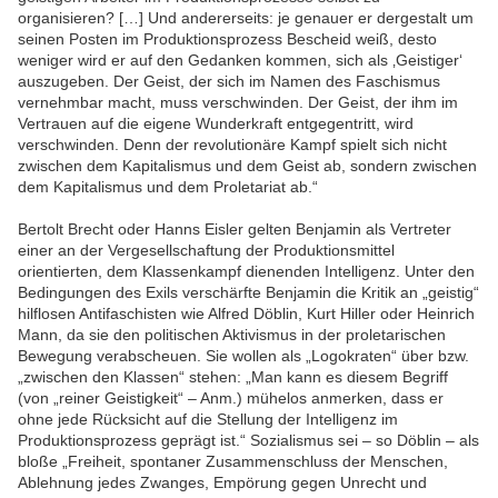
organisieren? […] Und andererseits: je genauer er dergestalt um
seinen Posten im Produktionsprozess Bescheid weiß, desto
weniger wird er auf den Gedanken kommen, sich als ‚Geistiger‘
auszugeben. Der Geist, der sich im Namen des Faschismus
vernehmbar macht, muss verschwinden. Der Geist, der ihm im
Vertrauen auf die eigene Wunderkraft entgegentritt, wird
verschwinden. Denn der revolutionäre Kampf spielt sich nicht
zwischen dem Kapitalismus und dem Geist ab, sondern zwischen
dem Kapitalismus und dem Proletariat ab.“
Bertolt Brecht oder Hanns Eisler gelten Benjamin als Vertreter
einer an der Vergesellschaftung der Produktionsmittel
orientierten, dem Klassenkampf dienenden Intelligenz. Unter den
Bedingungen des Exils verschärfte Benjamin die Kritik an „geistig“
hilflosen Antifaschisten wie Alfred Döblin, Kurt Hiller oder Heinrich
Mann, da sie den politischen Aktivismus in der proletarischen
Bewegung verabscheuen. Sie wollen als „Logokraten“ über bzw.
„zwischen den Klassen“ stehen: „Man kann es diesem Begriff
(von „reiner Geistigkeit“ – Anm.) mühelos anmerken, dass er
ohne jede Rücksicht auf die Stellung der Intelligenz im
Produktionsprozess geprägt ist.“ Sozialismus sei – so Döblin – als
bloße „Freiheit, spontaner Zusammenschluss der Menschen,
Ablehnung jedes Zwanges, Empörung gegen Unrecht und