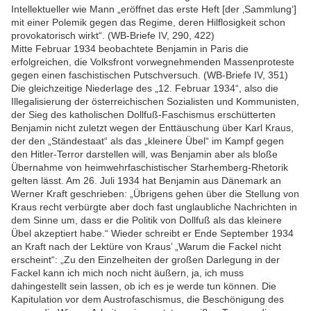
Intellektueller wie Mann „eröffnet das erste Heft [der ‚Sammlung‘]
mit einer Polemik gegen das Regime, deren Hilflosigkeit schon
provokatorisch wirkt“. (WB-Briefe IV, 290, 422)
Mitte Februar 1934 beobachtete Benjamin in Paris die
erfolgreichen, die Volksfront vorwegnehmenden Massenproteste
gegen einen faschistischen Putschversuch. (WB-Briefe IV, 351)
Die gleichzeitige Niederlage des „12. Februar 1934“, also die
Illegalisierung der österreichischen Sozialisten und Kommunisten,
der Sieg des katholischen Dollfuß-Faschismus erschütterten
Benjamin nicht zuletzt wegen der Enttäuschung über Karl Kraus,
der den „Ständestaat“ als das „kleinere Übel“ im Kampf gegen
den Hitler-Terror darstellen will, was Benjamin aber als bloße
Übernahme von heimwehrfaschistischer Starhemberg-Rhetorik
gelten lässt. Am 26. Juli 1934 hat Benjamin aus Dänemark an
Werner Kraft geschrieben: „Übrigens gehen über die Stellung von
Kraus recht verbürgte aber doch fast unglaubliche Nachrichten in
dem Sinne um, dass er die Politik von Dollfuß als das kleinere
Übel akzeptiert habe.“ Wieder schreibt er Ende September 1934
an Kraft nach der Lektüre von Kraus’ „Warum die Fackel nicht
erscheint“: „Zu den Einzelheiten der großen Darlegung in der
Fackel kann ich mich noch nicht äußern, ja, ich muss
dahingestellt sein lassen, ob ich es je werde tun können. Die
Kapitulation vor dem Austrofaschismus, die Beschönigung des