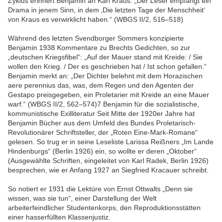
Zyklus erinnert Benjamin an Karl Kraus: „Der Leser empfängt ein
Drama in jenem Sinn, in dem ‚Die letzten Tage der Menschheit‘
von Kraus es verwirklicht haben.“ (WBGS II/2, 516–518)
Während des letzten Svendborger Sommers konzipierte
Benjamin 1938 Kommentare zu Brechts Gedichten, so zur
„deutschen Kriegsfibel“: „Auf der Mauer stand mit Kreide: / Sie
wollen den Krieg. / Der es geschrieben hat / Ist schon gefallen.“
Benjamin merkt an: „Der Dichter belehnt mit dem Horazischen
aere perennius das, was, dem Regen und den Agenten der
Gestapo preisgegeben, ein Proletarier mit Kreide an eine Mauer
warf.“ (WBGS II/2, 562–574)7 Benjamin für die sozialistische,
kommunistische Exilliteratur Seit Mitte der 1920er Jahre hat
Benjamin Bücher aus dem Umfeld des Bundes Proletarisch-
Revolutionärer Schriftsteller, der „Roten Eine-Mark-Romane“
gelesen. So trug er in seine Leseliste Larissa Reißners „Im Lande
Hindenburgs“ (Berlin 1926) ein, so wollte er deren „Oktober“
(Ausgewählte Schriften, eingeleitet von Karl Radek, Berlin 1926)
besprechen, wie er Anfang 1927 an Siegfried Kracauer schreibt.
So notiert er 1931 die Lektüre von Ernst Ottwalts „Denn sie
wissen, was sie tun“, einer Darstellung der Welt
arbeiterfeindlicher Studentenkorps, den Reproduktionsstätten
einer hasserfüllten Klassenjustiz.