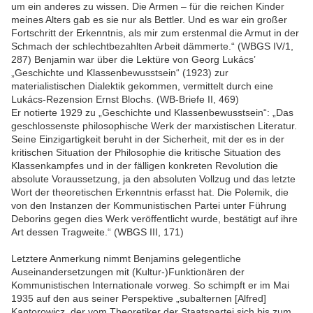
um ein anderes zu wissen. Die Armen – für die reichen Kinder
meines Alters gab es sie nur als Bettler. Und es war ein großer
Fortschritt der Erkenntnis, als mir zum erstenmal die Armut in der
Schmach der schlechtbezahlten Arbeit dämmerte.“ (WBGS IV/1,
287) Benjamin war über die Lektüre von Georg Lukács’
„Geschichte und Klassenbewusstsein“ (1923) zur
materialistischen Dialektik gekommen, vermittelt durch eine
Lukács-Rezension Ernst Blochs. (WB-Briefe II, 469)
Er notierte 1929 zu „Geschichte und Klassenbewusstsein“: „Das
geschlossenste philosophische Werk der marxistischen Literatur.
Seine Einzigartigkeit beruht in der Sicherheit, mit der es in der
kritischen Situation der Philosophie die kritische Situation des
Klassenkampfes und in der fälligen konkreten Revolution die
absolute Voraussetzung, ja den absoluten Vollzug und das letzte
Wort der theoretischen Erkenntnis erfasst hat. Die Polemik, die
von den Instanzen der Kommunistischen Partei unter Führung
Deborins gegen dies Werk veröffentlicht wurde, bestätigt auf ihre
Art dessen Tragweite.“ (WBGS III, 171)
Letztere Anmerkung nimmt Benjamins gelegentliche
Auseinandersetzungen mit (Kultur-)Funktionären der
Kommunistischen Internationale vorweg. So schimpft er im Mai
1935 auf den aus seiner Perspektive „subalternen [Alfred]
Kantorowicz, der vom Theoretiker der Staatspartei sich bis zum