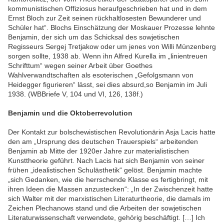
kommunistischen Offiziosus heraufgeschrieben hat und in dem
Ernst Bloch zur Zeit seinen rückhaltlosesten Bewunderer und
Schüler hat“. Blochs Einschätzung der Moskauer Prozesse lehnte
Benjamin, der sich um das Schicksal des sowjetischen
Regisseurs Sergej Tretjakow oder um jenes von Willi Münzenberg
sorgen sollte, 1938 ab. Wenn ihn Alfred Kurella im „linientreuen
Schrifttum“ wegen seiner Arbeit über Goethes
Wahlverwandtschaften als esoterischen „Gefolgsmann von
Heidegger figurieren“ lässt, sei dies absurd,so Benjamin im Juli
1938. (WBBriefe V, 104 und VI, 126, 138f.)
Benjamin und die Oktoberrevolution
Der Kontakt zur bolschewistischen Revolutionärin Asja Lacis hatte
den am „Ursprung des deutschen Trauerspiels“ arbeitenden
Benjamin ab Mitte der 1920er Jahre zur materialistischen
Kunsttheorie geführt. Nach Lacis hat sich Benjamin von seiner
frühen „idealistischen Schulästhetik“ gelöst. Benjamin machte
„sich Gedanken, wie die herrschende Klasse es fertigbringt, mit
ihren Ideen die Massen anzustecken“: „In der Zwischenzeit hatte
sich Walter mit der marxistischen Literaturtheorie, die damals im
Zeichen Plechanows stand und die Arbeiten der sowjetischen
Literaturwissenschaft verwendete, gehörig beschäftigt. […] Ich