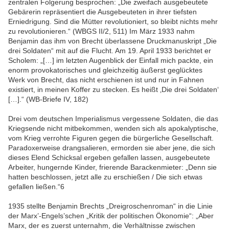
zentralen Folgerung besprochen: „Die zweifach ausgebeutete
Gebärerin repräsentiert die Ausgebeuteten in ihrer tiefsten
Erniedrigung. Sind die Mütter revolutioniert, so bleibt nichts mehr
zu revolutionieren.“ (WBGS II/2, 511) Im März 1933 nahm
Benjamin das ihm von Brecht überlassene Druckmanuskript „Die
drei Soldaten“ mit auf die Flucht. Am 19. April 1933 berichtet er
Scholem: „[…] im letzten Augenblick der Einfall mich packte, ein
enorm provokatorisches und gleichzeitig äußerst geglücktes
Werk von Brecht, das nicht erschienen ist und nur in Fahnen
existiert, in meinen Koffer zu stecken. Es heißt ‚Die drei Soldaten‘
[…].“ (WB-Briefe IV, 182)
Drei vom deutschen Imperialismus vergessene Soldaten, die das
Kriegsende nicht mitbekommen, wenden sich als apokalyptische,
vom Krieg verrohte Figuren gegen die bürgerliche Gesellschaft.
Paradoxerweise drangsalieren, ermorden sie aber jene, die sich
dieses Elend Schicksal ergeben gefallen lassen, ausgebeutete
Arbeiter, hungernde Kinder, frierende Barackenmieter: „Denn sie
hatten beschlossen, jetzt alle zu erschießen / Die sich etwas
gefallen ließen.“6
1935 stellte Benjamin Brechts „Dreigroschenroman“ in die Linie
der Marx’-Engels’schen „Kritik der politischen Ökonomie“: „Aber
Marx, der es zuerst unternahm, die Verhältnisse zwischen