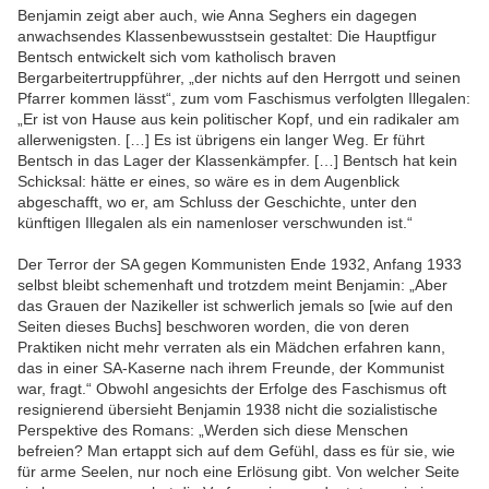
Benjamin zeigt aber auch, wie Anna Seghers ein dagegen
anwachsendes Klassenbewusstsein gestaltet: Die Hauptfigur
Bentsch entwickelt sich vom katholisch braven
Bergarbeitertruppführer, „der nichts auf den Herrgott und seinen
Pfarrer kommen lässt“, zum vom Faschismus verfolgten Illegalen:
„Er ist von Hause aus kein politischer Kopf, und ein radikaler am
allerwenigsten. […] Es ist übrigens ein langer Weg. Er führt
Bentsch in das Lager der Klassenkämpfer. […] Bentsch hat kein
Schicksal: hätte er eines, so wäre es in dem Augenblick
abgeschafft, wo er, am Schluss der Geschichte, unter den
künftigen Illegalen als ein namenloser verschwunden ist.“
Der Terror der SA gegen Kommunisten Ende 1932, Anfang 1933
selbst bleibt schemenhaft und trotzdem meint Benjamin: „Aber
das Grauen der Nazikeller ist schwerlich jemals so [wie auf den
Seiten dieses Buchs] beschworen worden, die von deren
Praktiken nicht mehr verraten als ein Mädchen erfahren kann,
das in einer SA-Kaserne nach ihrem Freunde, der Kommunist
war, fragt.“ Obwohl angesichts der Erfolge des Faschismus oft
resignierend übersieht Benjamin 1938 nicht die sozialistische
Perspektive des Romans: „Werden sich diese Menschen
befreien? Man ertappt sich auf dem Gefühl, dass es für sie, wie
für arme Seelen, nur noch eine Erlösung gibt. Von welcher Seite