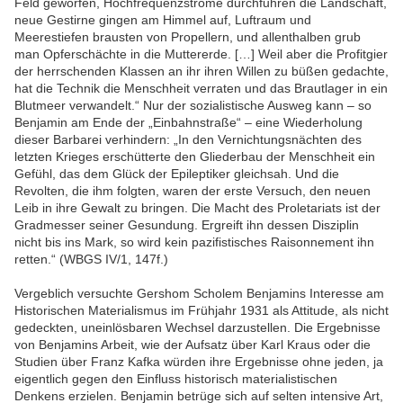
Feld geworfen, Hochfrequenzströme durchfuhren die Landschaft,
neue Gestirne gingen am Himmel auf, Luftraum und
Meerestiefen brausten von Propellern, und allenthalben grub
man Opferschächte in die Muttererde. […] Weil aber die Profitgier
der herrschenden Klassen an ihr ihren Willen zu büßen gedachte,
hat die Technik die Menschheit verraten und das Brautlager in ein
Blutmeer verwandelt.“ Nur der sozialistische Ausweg kann – so
Benjamin am Ende der „Einbahnstraße“ – eine Wiederholung
dieser Barbarei verhindern: „In den Vernichtungsnächten des
letzten Krieges erschütterte den Gliederbau der Menschheit ein
Gefühl, das dem Glück der Epileptiker gleichsah. Und die
Revolten, die ihm folgten, waren der erste Versuch, den neuen
Leib in ihre Gewalt zu bringen. Die Macht des Proletariats ist der
Gradmesser seiner Gesundung. Ergreift ihn dessen Disziplin
nicht bis ins Mark, so wird kein pazifistisches Raisonnement ihn
retten.“ (WBGS IV/1, 147f.)
Vergeblich versuchte Gershom Scholem Benjamins Interesse am
Historischen Materialismus im Frühjahr 1931 als Attitude, als nicht
gedeckten, uneinlösbaren Wechsel darzustellen. Die Ergebnisse
von Benjamins Arbeit, wie der Aufsatz über Karl Kraus oder die
Studien über Franz Kafka würden ihre Ergebnisse ohne jeden, ja
eigentlich gegen den Einfluss historisch materialistischen
Denkens erzielen. Benjamin betrüge sich auf selten intensive Art,