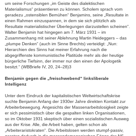
um seine Forschungen „im Geiste des dialektischen
Materialismus“ präsentieren zu können. Scholem sprach vom
geradezu „ostensiblen Bemühen“ Benjamins, seine „Resultate in
einen Rahmen einzuspannen, in dem sie sich plötzlich als
Resultate materialistischer Überlegungen darzustellen scheinen“.
Walter Benjamin hat hingegen am 7. März 1931 – im
Zusammenhang mit seiner Ablehnung Martin Heideggers – das
„plumpe Denken“ (auch im Sinne Brechts) verteidigt: „Nun:
Hierarchien des Sinns hat meiner Erfahrung nach die
abgegriffenste kommunistische Platitüde mehr als der heutige
bürgerliche Tiefsinn, der immer nur den einen der Apologetik
besitzt.“ (WBBriefe IV, 20, 24–28)3
Benjamin gegen die „freischwebend“ linksliberale
Intelligenz
Unter dem Eindruck der kapitalistischen Weltwirtschaftskrise
suchte Benjamin Anfang der 1930er Jahre direkten Kontakt zur
Arbeiterbewegung. Angesichts der Massenarbeitslosigkeit zeigte
er sich pessimistisch über die gespalten linken Organisationen,
so im Oktober 1931 skeptisch über einen sozialistischen Ausweg
aus der Krise. Alle, die Arbeit haben, gelten schon als
„Arbeiteraristokraten“. Die Arbeitslosen werden stumpf-passiv,
geraten dadurch in die massendemagogischen Fänge der NS-