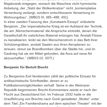
Majakowski entgegen, wonach die Maschine nicht hymnische
Anbetung, der „Stahl der Wolkenkratzer“ nicht „kontemplative
Versenkung verlangt, sondern entschlossene Verwertung im
Wohnungsbau“. (WBGS III, 485–488, 491)
In einer zweiten Fassung des „Kunstwerk-Essays“ erläuterte
Benjamin: „Der imperialistische Krieg ist ein Aufstand der Technik,
die am ‚Menschenmaterial‘ die Ansprüche eintreibt, denen die
Gesellschaft ihr natürliches Material entzogen hat. Anstatt Flüsse
zu kanalisieren, lenkt sie den Menschenstrom in das Bett ihrer
Schützengräben, anstatt Saaten aus ihren Aeroplanen zu
streuen, streut sie Brandbomben über die Städte hin, und im
Gaskrieg hat sie ein Mittel gefunden, die Aura auf neue Art
abzuschaffen.“ (WBGS I/2, 507f.)
Benjamin für Bertolt Brecht
Zu Benjamins Exil-Verdiensten zählt der politische Einsatz für
antifaschistische Schriftsteller, denen er zu
Publikationsmöglichkeiten verhalf. Seine in der Weimarer
Republik begonnenen Brecht-Kommentare setzte er nach der
Flucht aus Deutschland fort. Im Februar 1932 hatte er die
Uraufführung von Brechts nach Gorki gestalteter „Mutter“ unter
dem Titel „Ein Familiendrama auf dem epischen Theater“ mit der