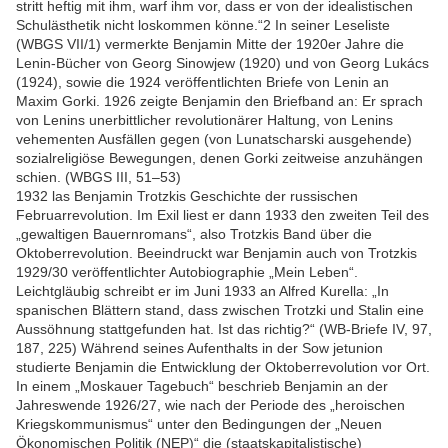
stritt heftig mit ihm, warf ihm vor, dass er von der idealistischen
Schulästhetik nicht loskommen könne.“2 In seiner Leseliste
(WBGS VII/1) vermerkte Benjamin Mitte der 1920er Jahre die
Lenin-Bücher von Georg Sinowjew (1920) und von Georg Lukács
(1924), sowie die 1924 veröffentlichten Briefe von Lenin an
Maxim Gorki. 1926 zeigte Benjamin den Briefband an: Er sprach
von Lenins unerbittlicher revolutionärer Haltung, von Lenins
vehementen Ausfällen gegen (von Lunatscharski ausgehende)
sozialreligiöse Bewegungen, denen Gorki zeitweise anzuhängen
schien. (WBGS III, 51–53)
1932 las Benjamin Trotzkis Geschichte der russischen
Februarrevolution. Im Exil liest er dann 1933 den zweiten Teil des
„gewaltigen Bauernromans“, also Trotzkis Band über die
Oktoberrevolution. Beeindruckt war Benjamin auch von Trotzkis
1929/30 veröffentlichter Autobiographie „Mein Leben“.
Leichtgläubig schreibt er im Juni 1933 an Alfred Kurella: „In
spanischen Blättern stand, dass zwischen Trotzki und Stalin eine
Aussöhnung stattgefunden hat. Ist das richtig?“ (WB-Briefe IV, 97,
187, 225) Während seines Aufenthalts in der Sow jetunion
studierte Benjamin die Entwicklung der Oktoberrevolution vor Ort.
In einem „Moskauer Tagebuch“ beschrieb Benjamin an der
Jahreswende 1926/27, wie nach der Periode des „heroischen
Kriegskommunismus“ unter den Bedingungen der „Neuen
Ökonomischen Politik (NEP)“ die (staatskapitalistische)