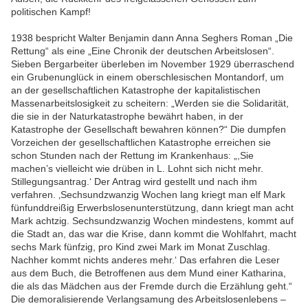
politischen Kampf!
1938 bespricht Walter Benjamin dann Anna Seghers Roman „Die
Rettung“ als eine „Eine Chronik der deutschen Arbeitslosen“.
Sieben Bergarbeiter überleben im November 1929 überraschend
ein Grubenunglück in einem oberschlesischen Montandorf, um
an der gesellschaftlichen Katastrophe der kapitalistischen
Massenarbeitslosigkeit zu scheitern: „Werden sie die Solidarität,
die sie in der Naturkatastrophe bewährt haben, in der
Katastrophe der Gesellschaft bewahren können?“ Die dumpfen
Vorzeichen der gesellschaftlichen Katastrophe erreichen sie
schon Stunden nach der Rettung im Krankenhaus: „,Sie
machen’s vielleicht wie drüben in L. Lohnt sich nicht mehr.
Stillegungsantrag.‘ Der Antrag wird gestellt und nach ihm
verfahren. ‚Sechsundzwanzig Wochen lang kriegt man elf Mark
fünfunddreißig Erwerbslosenunterstützung, dann kriegt man acht
Mark achtzig. Sechsundzwanzig Wochen mindestens, kommt auf
die Stadt an, das war die Krise, dann kommt die Wohlfahrt, macht
sechs Mark fünfzig, pro Kind zwei Mark im Monat Zuschlag.
Nachher kommt nichts anderes mehr.‘ Das erfahren die Leser
aus dem Buch, die Betroffenen aus dem Mund einer Katharina,
die als das Mädchen aus der Fremde durch die Erzählung geht.“
Die demoralisierende Verlangsamung des Arbeitslosenlebens –