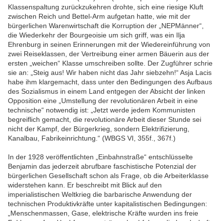
Klassenspaltung zurückzukehren drohte, sich eine riesige Kluft
zwischen Reich und Bettel-Arm aufgetan hatte, wie mit der
bürgerlichen Warenwirtschaft die Korruption der „NEPMänner“,
die Wiederkehr der Bourgeoisie um sich griff, was ein Ilja
Ehrenburg in seinen Erinnerungen mit der Wiedereinführung von
zwei Reiseklassen, der Vertreibung einer armen Bäuerin aus der
ersten „weichen“ Klasse umschreiben sollte. Der Zugführer schrie
sie an: „Steig aus! Wir haben nicht das Jahr siebzehn!“ Asja Lacis
habe ihm klargemacht, dass unter den Bedingungen des Aufbaus
des Sozialismus in einem Land entgegen der Absicht der linken
Opposition eine „Umstellung der revolutionären Arbeit in eine
technische“ notwendig ist: „Jetzt werde jedem Kommunisten
begreiflich gemacht, die revolutionäre Arbeit dieser Stunde sei
nicht der Kampf, der Bürgerkrieg, sondern Elektrifizierung,
Kanalbau, Fabrikeinrichtung.“ (WBGS VI, 355f., 367f.)
In der 1928 veröffentlichten „Einbahnstraße“ entschlüsselte
Benjamin das jederzeit abrufbare faschistische Potenzial der
bürgerlichen Gesellschaft schon als Frage, ob die Arbeiterklasse
widerstehen kann. Er beschreibt mit Blick auf den
imperialistischen Weltkrieg die barbarische Anwendung der
technischen Produktivkräfte unter kapitalistischen Bedingungen:
„Menschenmassen, Gase, elektrische Kräfte wurden ins freie