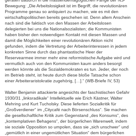
Bewegung: „Die Arbeitslosigkeit ist im Begriff, die revolutionären
Programme genau so antiquiert zu machen, wie es mit den
wirtschaftspolitischen bereits geschehen ist. Denn allem Anschein
nach sind die faktisch von den Massen der Arbeitslosen
delegierten bei uns die Nationalsozialisten; die Kommunisten
haben bisher den notwendigen Kontakt mit diesen Massen und
damit die Möglichkeiten einer revolutionären Aktion nicht
gefunden, indem die Vertretung der Arbeiterinteressen in jedem
konkreten Sinne durch das phantastische Heer der
Reservearmee immer mehr eine reformistische Aufgabe wird und
vermutlich auch von den Kommunisten kaum anders besorgt
werden könnte als die Sozialdemokraten es tun. Jeder, der noch
im Betrieb steht, ist heute durch diese bloße Tatsache schon
einer Arbeiteraristokratie zugehörig, […].“ (WB-Briefe IV, 53)
Walter Benjamin attackierte angesichts der faschistischen Gefahr
1930/31 „linksradikale“ Intellektuelle wie Erich Kästner, Walter
Mehring und Kurt Tucholsky. Diese lieferten Sozialkritik für
„Großverdiener“ im „Citycafé nach Börsenschluss“. Sie machen
die gesellschaftliche Kritik zum Gegenstand „des Konsums“, des
„kontemplativen Behagens“, der bürgerlichen Warenwelt, indem
sie soziale Opposition so umpolen, dass sie „sich unschwer“ und
„gemütlich in einer ungemütlichen Situation“ dem bürgerlichen