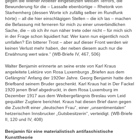
gegen die Wiener Arbeiter eingesetzten weißen Terrors, die
Bewunderung für die – Lassalle ebenbürtige – Rhetorik von
Starhemherg (dessen Worte ich zufällig selber im Rundfunk
hörte) – all die hier einschlägigen Stellen – die ich las – machen
die Befassung mit ferneren für mich zu einer unverbindlichen
Sache, die – ob ich ihr nun näher trete oder nicht – für mich sich
in der Frage schon liquidiert hat: Wer kann nun eigentlich noch
umfallen? Ein bitterer Trost – aber auf dieser Front werden wir
keinen Verlust mehr haben, der neben diesem auch nur die
Erwähnung wert wäre.“ (WB-Briefe IV, 467, 506)
Walter Benjamin erinnerte an seine erste von Karl Kraus
angeleitete Lektüre von Rosa Luxemburgs „Briefen aus dem
Gefängnis“ Anfang der 1920er Jahre. Georg Benjamin hatte den
Briefband seinem Bruder geschenkt. Karl Kraus hat in Der Fackel
1920 jenen Brief abgedruckt, in dem Rosa Luxemburg im
Dezember 1917 aus dem Weibergefängnis Breslau vom Leid
gequälter Zugtiere berichtet. Kraus hat diesen Brief dann gegen
die Zuschrift einer „deutschen Frau“, einer „unsentimentalen“
hetzerischen Innsbrucker „Gutsbesitzerin“, verteidigt. (WB-Briefe
II, 120 und IV, 408)
Benjamin für eine materialistisch antifaschistische
Kunsttheorie