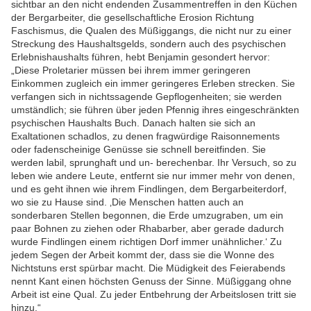
sichtbar an den nicht endenden Zusammentreffen in den Küchen
der Bergarbeiter, die gesellschaftliche Erosion Richtung
Faschismus, die Qualen des Müßiggangs, die nicht nur zu einer
Streckung des Haushaltsgelds, sondern auch des psychischen
Erlebnishaushalts führen, hebt Benjamin gesondert hervor:
„Diese Proletarier müssen bei ihrem immer geringeren
Einkommen zugleich ein immer geringeres Erleben strecken. Sie
verfangen sich in nichtssagende Gepflogenheiten; sie werden
umständlich; sie führen über jeden Pfennig ihres eingeschränkten
psychischen Haushalts Buch. Danach halten sie sich an
Exaltationen schadlos, zu denen fragwürdige Raisonnements
oder fadenscheinige Genüsse sie schnell bereitfinden. Sie
werden labil, sprunghaft und un- berechenbar. Ihr Versuch, so zu
leben wie andere Leute, entfernt sie nur immer mehr von denen,
und es geht ihnen wie ihrem Findlingen, dem Bergarbeiterdorf,
wo sie zu Hause sind. ‚Die Menschen hatten auch an
sonderbaren Stellen begonnen, die Erde umzugraben, um ein
paar Bohnen zu ziehen oder Rhabarber, aber gerade dadurch
wurde Findlingen einem richtigen Dorf immer unähnlicher.‘ Zu
jedem Segen der Arbeit kommt der, dass sie die Wonne des
Nichtstuns erst spürbar macht. Die Müdigkeit des Feierabends
nennt Kant einen höchsten Genuss der Sinne. Müßiggang ohne
Arbeit ist eine Qual. Zu jeder Entbehrung der Arbeitslosen tritt sie
hinzu.“