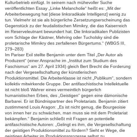
Kulturbetrieb einfügt. In seinem nach mühevoller Suche
veröffentlichten Essay „Linke Melancholie“ heißt es: „Mit der
Arbeiterbewegung hat [diese linksradikale Intelligenz] wenig zu
tun. Vielmehr ist sie als bürgerliche Zersetzungserscheinung das
Gegenstück zu der feudalistischen Mimikry, die das Kaiserreich
im Reserveleutnant bewundert hat. Die linksradikalen Publizisten
vom Schlage der Kästner, Mehring oder Tucholsky sind die
proletarische Mimikry des zerfallenen Bürgertums.“ (WBGS III,
279–283)
Im Pariser Exil stellte Benjamin unter dem Titel „Der Autor als
Produzent“ (einer Ansprache im „Institut zum Studium des
Faschismus“ am 27. April 1934) gleich Bert Brecht die Forderung
nach der Vergesellschaftung der künstlerischen
Produktionsmittel. Die Arbeiterklasse ist nicht „Publikum“, sondern
kollektiv mitwirkende Gruppe. Der antifaschistische Intellektuelle
ist nicht bloß Wahrer eines vermeintlich bürgerlich
humanistischen Erbes, des „Geistigen“ gegen eine dämonische
Barbarei. Er ist Bündnispartner des Proletariats. Benjamin zitiert
zustimmend Louis Aragon: „Es ist nicht genug, die Bourgeoisie
von innen her zu schwächen, man muss sie mit dem Proletariat
bekämpfen.“ Benjamin schließt mit Fragen an potentielle
antifaschistische Autoren: „Gelingt es ihm, die Vergesellschaftung
der geistigen Produktionsmittel zu fördern? Sieht er Wege, die
geistigen Arbeiter im Produktionsprozesse selbst zu