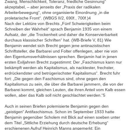
Zwang, Menschlichkeit, Toleranz, friedliche Gesinnung“
akzeptabel, – aber jenseits der „Praxis der radikalen
Arbeiterbewegung“, ohne organisierte Einordnung „in die
proletarische Front“. (WBGS II/2, 690f., 700f.)4
Nach der Lektüre von Brechts „Fünf Schwierigkeiten beim
Schreiben der Wahrheit“ sprach Benjamin 1935 von einem
Aufsatz, der „die Trockenheit und daher die Konservierbarkeit
durchaus klassischer Schriften“ hat. (WB-Briefe V, 81) Wie
Benjamin wendet sich Brecht gegen jene antinazistischen
Schriftsteller, die Barbarei und Folter offenlegen, aber nie von
den Eigentumsverhältnissen sprechen. Benjamin hat in jenen
ersten Exiljahren Brecht zugestimmt: Der „Faschismus kann nur
bekämpft werden als Kapitalismus, als nacktester, frechster,
erdrückendster und betrügerischster Kapitalismus“. Brecht fuhr
fort: „Die gegen den Faschismus sind, ohne gegen den
Kapitalismus zu sein, die über die Barbarei jammern, die von der
Barbarei kommt, gleichen Leuten, die ihren Anteil vom Kalb essen
wollen, aber das Kalb soll nicht geschlachtet werden.“5
Auch in seinen Briefen polemisierte Benjamin gegen den
„geistigen“ Antifaschismus. Schon im September 1933 hatte
Benjamin gegenüber Scholem mit Blick auf einen soeben unter
dem Titel „Sittliche Erziehung durch deutsche Erhebung“
erschienenen Aufruf Heinrich Manns angemerkt: Ein