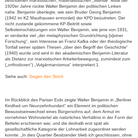
bestrittenen marxistischen, materialistischen „Wende“ Mitte der
1920er Jahre rückte Walter Benjamin der politischen Linken
nahe. Benjamin überlegte, wie sein Bruder Georg Benjamin
(1942 im KZ Mauthausen ermordet) der KPD beizutreten. Der
nicht zustande gekommene KP-Beitritt sowie
Selbsteinschätzungen von Walter Benjamin, wie jene von 1931,
er verdanke viel „der metaphysischen Grundrichtung [s]einer
Forschung“, sein Interesse an Franz Kafka oder der theologische
Tonfall seiner späten Thesen „über den Begriff der Geschichte“
(1940) wurde und wird in der akademischen Benjamin-Literatur
als Distanz zur marxistischen Arbeiterbewegung, zumindest zum
(„orthodoxen“) „Vulgärmarxismus“ interpretiert.1
Siehe auch:
Gegen den Strich
Im Rückblick des Pariser Exils zeigte Walter Benjamin in „Berliner
Kindheit um Neunzehnhundert“ ein Element im politischen
Bewusstseinwechsel eines Bürgersohns auf, dem Armut im
vornehmen Wohnviertel als natürliches Verhältnis in der Form der
Bettelei erschienen war, und die deshalb erst spät als
gesellschaftliche Kategorie der Lohnarbeit zugeordnet werden
konnte: „In dies Quartier Besitzender blieb ich geschlossen, ohne