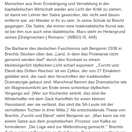
Menschen aus ihrer Erniedrigung und Verneblung in der
kapitalistischen Wirtschaft wieder ans Licht der Kritik zu ziehen,
ist damit ein Lehrer der Satire geworden, der nicht weit davon
entfernt war, ein Meister in ihr zu sein. In seine Schule ist Brecht
gegangen. Die Satire, die immer eine materialistische Kunst war,
ist bei ihm nun auch eine dialektische. Marx steht im Hintergrund
seines [Dreigroschen-] Romans.“ (WBGS III, 449)
Die Barbarei des deutschen Faschismus sah Benjamin 1938 in
Brechts Stücken über das „Land, in dem das Proletariat nicht
genannt werden darf“ durch den Kontrast zu einem
kleinbürgerlich idyllischen Licht scharf exponiert: „,Furcht und
Elend des Dritten Reiches‘ ist ein Zyklus, der von 27 Einaktern
gebildet wird, die nach den Vorschriften der traditionellen
Dramaturgie gebaut sind. Manchmal flammt das Dramatische wie
ein Magnesiumlicht am Ende eines scheinbar idyllischen
Vorgangs auf. (Wer zur Küchentür eintritt, das sind die
Winterhelfer mit dem Sack Kartoffeln für einen kleinen
Hausstand; wer sie verlässt, das sind die SA-Leute mit der
verhafteten Tochter in ihrer Mitte.)“ Als entscheidende These von
Brechts „Furcht und Elend“ sieht Benjamin an: „Man kann sie mit
einem Satze aus dem prophetischen ‚Prozess‘ von Kafka so
formulieren: ‚Die Lüge wird zur Weltordnung gemacht.‘“ Brechts