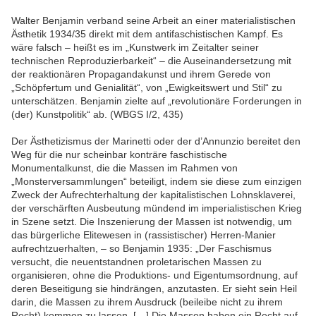
Walter Benjamin verband seine Arbeit an einer materialistischen
Ästhetik 1934/35 direkt mit dem antifaschistischen Kampf. Es
wäre falsch – heißt es im „Kunstwerk im Zeitalter seiner
technischen Reproduzierbarkeit“ – die Auseinandersetzung mit
der reaktionären Propagandakunst und ihrem Gerede von
„Schöpfertum und Genialität“, von „Ewigkeitswert und Stil“ zu
unterschätzen. Benjamin zielte auf „revolutionäre Forderungen in
(der) Kunstpolitik“ ab. (WBGS I/2, 435)
Der Ästhetizismus der Marinetti oder der d’Annunzio bereitet den
Weg für die nur scheinbar konträre faschistische
Monumentalkunst, die die Massen im Rahmen von
„Monsterversammlungen“ beteiligt, indem sie diese zum einzigen
Zweck der Aufrechterhaltung der kapitalistischen Lohnsklaverei,
der verschärften Ausbeutung mündend im imperialistischen Krieg
in Szene setzt. Die Inszenierung der Massen ist notwendig, um
das bürgerliche Elitewesen in (rassistischer) Herren-Manier
aufrechtzuerhalten, – so Benjamin 1935: „Der Faschismus
versucht, die neuentstandnen proletarischen Massen zu
organisieren, ohne die Produktions- und Eigentumsordnung, auf
deren Beseitigung sie hindrängen, anzutasten. Er sieht sein Heil
darin, die Massen zu ihrem Ausdruck (beileibe nicht zu ihrem
Recht) kommen zu lassen. […] Die Massen haben ein Recht auf