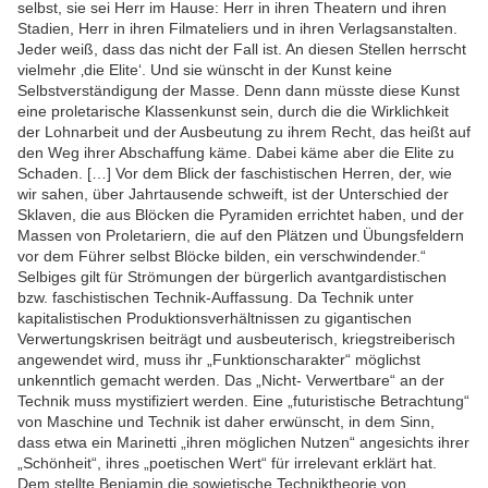
selbst, sie sei Herr im Hause: Herr in ihren Theatern und ihren
Stadien, Herr in ihren Filmateliers und in ihren Verlagsanstalten.
Jeder weiß, dass das nicht der Fall ist. An diesen Stellen herrscht
vielmehr ‚die Elite‘. Und sie wünscht in der Kunst keine
Selbstverständigung der Masse. Denn dann müsste diese Kunst
eine proletarische Klassenkunst sein, durch die die Wirklichkeit
der Lohnarbeit und der Ausbeutung zu ihrem Recht, das heißt auf
den Weg ihrer Abschaffung käme. Dabei käme aber die Elite zu
Schaden. […] Vor dem Blick der faschistischen Herren, der, wie
wir sahen, über Jahrtausende schweift, ist der Unterschied der
Sklaven, die aus Blöcken die Pyramiden errichtet haben, und der
Massen von Proletariern, die auf den Plätzen und Übungsfeldern
vor dem Führer selbst Blöcke bilden, ein verschwindender.“
Selbiges gilt für Strömungen der bürgerlich avantgardistischen
bzw. faschistischen Technik-Auffassung. Da Technik unter
kapitalistischen Produktionsverhältnissen zu gigantischen
Verwertungskrisen beiträgt und ausbeuterisch, kriegstreiberisch
angewendet wird, muss ihr „Funktionscharakter“ möglichst
unkenntlich gemacht werden. Das „Nicht- Verwertbare“ an der
Technik muss mystifiziert werden. Eine „futuristische Betrachtung“
von Maschine und Technik ist daher erwünscht, in dem Sinn,
dass etwa ein Marinetti „ihren möglichen Nutzen“ angesichts ihrer
„Schönheit“, ihres „poetischen Wert“ für irrelevant erklärt hat.
Dem stellte Benjamin die sowjetische Techniktheorie von