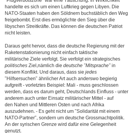
"Flugverbotszone" war eine Täuschung. In Wirklichkeit
handelte es sich um einen Luftkrieg gegen Libyen. Die
NATO-Staaten haben den Söldnern buchstäblich den Weg
freigebombt. Erst dies ermöglichte den Sieg über die
libyschen Streitkräfte. Das können die deutschen Patriot
nicht leisten.
Daraus geht hervor, dass die deutsche Regierung mit der
Raketenstationierung nicht einfach taktische
militärische Ziele verfolgt. Sie verfolgt ein strategisches
politisches
Ziel,nämlich die
deutsche "Mitsprache"
in
diesem Konflikt. Und daraus, dass sie
jedes
"Hilfsersuchen" ähnlicher Art auch anderswo begierig
aufgreift - vorletztes Beispiel: Mali - muss geschlossen
werden, dass es darum geht, Deutschlands Einfluss - unter
anderem auch unter Einsatz militärischer Mittel - auf
den Nahen und Mittleren Osten und nach Afrika
auszudehnen. - Es geht nicht um "Solidarität mit einem
NATO-Partner", sondern um deutsche Grossmachtpolitik.
An der syrischen Grenze wird dafür eine Gelegenheit
genutzt.