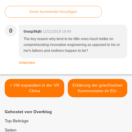
Einen Kommentar hinzufügen
0
0noqz9kj6i
12/21/2019 19:49
The key reason why tend to be little ones much better on
comprehending innovative engineering as opposed to his or
her's fathers and mothers happen to be?
Antworten
< VW expandiert in der VR
Erklärung der griechischen
China
Kommunisten im EU-
Parlament zu Palästina >
Gehostet von Overblog
Top-Beiträge
Seiten