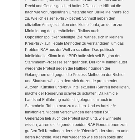
Recht und Gesetz geschert hatten? Dasselbe trifft auf die
nach wie vor ungeklärten Umstände von Ulrike Meinhof's Tod
zu. Wie ich es sehe,<br /> betrieb Schmidt neben den
offiziellen Amtsgeschäften eine kleine Junta, an der er zur
Minimierung des persönlichen Risikos auch
Oppositionspolitiker beteiligte. Ziel war es, sich in kleinem
Kreis<br /> auf illegale Methoden zu verständigen, um das
Problem RAF aus der Welt zu schaffen. Das politisch-
intellektuelle Klima in der BRD hatte sich seit Beginn der
Stammheim-Prozesse sehr geändert. Der<br /> immer lauter
werdende Protest gegen die Haftbedingungen der
Gefangenen und gegen die Prozess-Methoden der Richter
und Staatsanwälte, an dem sich dutzende prominenter
Autoren, Künstler und<br /> Intellektueller (Sartre!) beteiligten,
machte der Regierung schwer zu schaffen. Da kam die
Landshut-Entführung natürlich gelegen, um auch in
Stammheim Tabula rasa zu machen. Und es hat<br />
funktioniert. Mit dem Verschwinden der ersten RAF
Generation ließ auch der Protest nach und, wie wir heute
wissen, waren die folgenden beiden RAF Generationen zum
großen Teil Kreationen der<br /> "Dienste" oder standen unter
deren Kontrolle. Alles war wieder so wie es sein sollte und