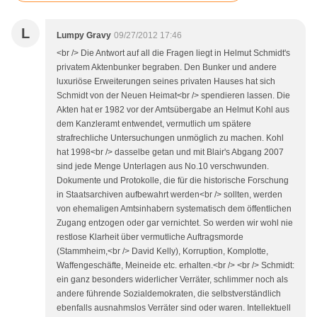
L
Lumpy Gravy
09/27/2012 17:46
<br /> Die Antwort auf all die Fragen liegt in Helmut Schmidt's
privatem Aktenbunker begraben. Den Bunker und andere
luxuriöse Erweiterungen seines privaten Hauses hat sich
Schmidt von der Neuen Heimat<br /> spendieren lassen. Die
Akten hat er 1982 vor der Amtsübergabe an Helmut Kohl aus
dem Kanzleramt entwendet, vermutlich um spätere
strafrechliche Untersuchungen unmöglich zu machen. Kohl
hat 1998<br /> dasselbe getan und mit Blair's Abgang 2007
sind jede Menge Unterlagen aus No.10 verschwunden.
Dokumente und Protokolle, die für die historische Forschung
in Staatsarchiven aufbewahrt werden<br /> sollten, werden
von ehemaligen Amtsinhabern systematisch dem öffentlichen
Zugang entzogen oder gar vernichtet. So werden wir wohl nie
restlose Klarheit über vermutliche Auftragsmorde
(Stammheim,<br /> David Kelly), Korruption, Komplotte,
Waffengeschäfte, Meineide etc. erhalten.<br /> <br /> Schmidt:
ein ganz besonders widerlicher Verräter, schlimmer noch als
andere führende Sozialdemokraten, die selbstverständlich
ebenfalls ausnahmslos Verräter sind oder waren. Intellektuell