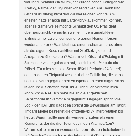
war<br /> Schmidt ein Wurm, der europäischen Kollegen wie
Kreisky, Palme, den Uyl oder konservativen wie Heath und
Giscard d'Estaing nicht das Wasser reichen konnte. Am
ehesten hätte er noch mit Carter<br /> auskommen können,
aber seltsamerweise mochte Schmidt den US Präsident
überhaupt nicht, vermutlich weil er in dem ungebildeten
Erdnußfarmer zu viel von seiner eigenen kleinen Person
wiederfand.<br /> Was bleibt so einem schon anderes übrig,
als die eigene Beschränktheit mit Großkotzigkeit und
Arroganz zu überspielen? Warum sich Giscard d'Estaing mit
Schmidt privat eingelassen hat, ist mir bis<br /> heute ein
Rätsel. Für mich stellt die Schmidt/Kohl Periode (24 Jahre!)
den absoluten Tiefpunkt westdeutscher Politik dar, die selbst
noch die vorangegangenen Amtsperioden ehemaliger Nazis
in den<br /> Schatten stellt.<br /> <br /> Ich verzettle mich ...
<br /> <br /> RAF: Ich habe nie an die angeblichen
Selbstmorde in Stammheim geglaubt. Dagegen spricht die
Logik der RAF und dagegen spricht die Beweislage am Tatort.
Irmgard Möller bestreitet die offizielle<br /> Interpretation bis
heute. Warum sollte man ihr weniger glauben als einer
Regierung, der die drei Toten gut in den Kram paßten?
Warum sollte man ihr weniger glauben, als den beteiligten<br
/> "Diensten", die sich seit Bestehen der BRD noch nie um