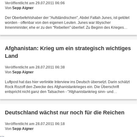
Veröffentlicht am 29.07.2011 06:06
Von
Sepp Aigner
Der Oberbefehlshaber der "Aufständischen", Abdel Fattah Junes, ist getötet
worden - offenbar von den eigenen Leuten. Junes war libyscher
Innenminister, ehe er zu den "Rebellen" überlief. Zu Beginn des Krieges
gegen Libyen ging eine Reihe libyscher Funktionäre,...
Afghanistan: Krieg um ein strategisch wichtiges
Land
Veröffentlicht am 28.07.2011 06:38
Von
Sepp Aigner
Luftpost hat das hier verlinkte Interview ins Deutsch übersetzt. Darin schätzt
Rock Rozoff den Zwecke des Afghanistankrieges ein. Die Überschrift
entspricht nicht ganz den Tatsachen - "Afghanistankrieg sinn- und
erbarmungslos". Erbarmungslos sicher, aber...
Deutschland wächst nur noch für die Reichen
Veröffentlicht am 28.07.2011 06:18
Von
Sepp Aigner