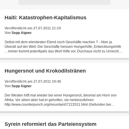
Haiti: Katastrophen-Kapitalismus
Veröffentlicht am 27.07.2011 21:10
Von
Sepp Aigner
Selbst mit dem elendesten Elend noch Geschäfte machen ? - Aber ja.
Überall auf der Welt. Die Geschäfte heissen Hungerhilfe, Entwicklungshilfe
... immer kommt jedenfqalls das Wort Hilfe vor. Durchaus nicht zu Unrecht.
Wer da (sich selber) hilft und wem...
Hungersnot und Krokodilstränen
Veröffentlicht am 27.07.2011 19:48
Von
Sepp Aigner
Der Westen hilft mal wieder bei einer Hungersnot, diesmal am Horn von
Afrika. Vor allem aber hat er geholfen, sie herbeizuführen:
http://www.counterpunch.org/mountain07222011.html (Gefunden bei
http://www.michelcollon.info/L-ONU-et-la-famine-en-Afrique-de-l.html...
Syrein reformiert das Parteiensystem