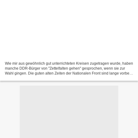
Wie mir aus gewöhnlich gut unterrichteten Kreisen zugetragen wurde, haben
manche DDR-Bürger von "Zettelfalten gehen" gesprochen, wenn sie zur
Wahl gingen. Die guten alten Zeiten der Nationalen Front sind lange vorbei.
In den jetzt endlich blühenden Landschaften...