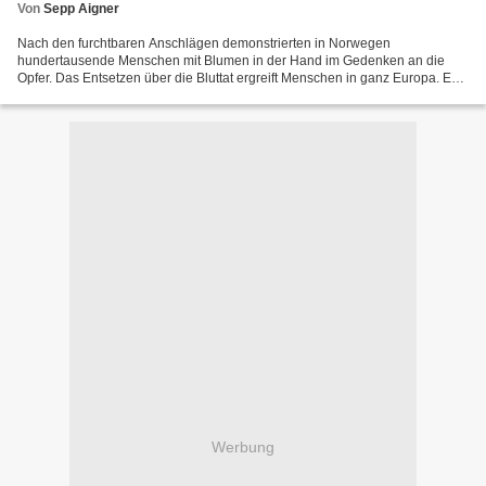
Von
Sepp Aigner
Nach den furchtbaren Anschlägen demonstrierten in Norwegen
hundertausende Menschen mit Blumen in der Hand im Gedenken an die
Opfer. Das Entsetzen über die Bluttat ergreift Menschen in ganz Europa. Es
ist spontan, jeder Mensch, der nicht gänzlich verroht...
Werbung