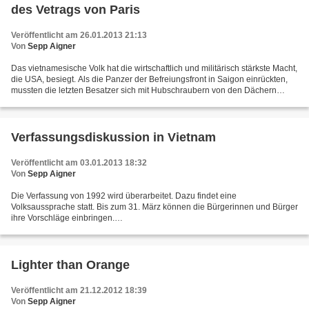
des Vetrags von Paris
Veröffentlicht am 26.01.2013 21:13
Von
Sepp Aigner
Das vietnamesische Volk hat die wirtschaftlich und militärisch stärkste Macht,
die USA, besiegt. Als die Panzer der Befreiungsfront in Saigon einrückten,
mussten die letzten Besatzer sich mit Hubschraubern von den Dächern
retten. Sie wurden mit Schimpf...
Verfassungsdiskussion in Vietnam
Veröffentlicht am 03.01.2013 18:32
Von
Sepp Aigner
Die Verfassung von 1992 wird überarbeitet. Dazu findet eine
Volksaussprache statt. Bis zum 31. März können die Bürgerinnen und Bürger
ihre Vorschläge einbringen.
http://cathrinka.blog.de/2013/01/03/verfassungsdiskussion-15390979/ und
(in Französisch)...
Lighter than Orange
Veröffentlicht am 21.12.2012 18:39
Von
Sepp Aigner