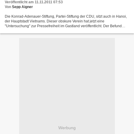
Veröffentlicht am 11.11.2011 07:53
Von
Sepp Aigner
Die Konrad-Adenauer-Stiftung, Partei-Stiftung der CDU, sitzt auch in Hanoi,
der Hauptstadt Vietnams. Dieser obskure Verein hat jetzt eine
"Untersuchung" zur Pressefreiheit im Gastland veröffentlicht. Der Befund
lautet natürlich, dass es keine Pressefreiheit...
Werbung