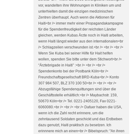
vor, wandelten ihre Wohnungen in Kliniken um und
unterhielten damit die einzigen medizinischen
Zentren überhaupt. Auch wenn die Aktionen für
Haiti<br /> immer mehr einer Propagandakampagne
für die Spendenfreudigkeit der reichsten Länder
gleichen, werden Kubas Ärzte noch in Haiti arbeiten,
wenn Haiti längst wieder aus den internationalen<br
/> Schlagzeilen verschwunden ist.<br /> <br /> <br />
Wenn Sie Kuba bei seiner Hilfe für Hait helfen
wollen, spenden Sie bitte unter dem Stichwort<br />
“Ärztebrigade in Haiti” :<br /> <br /> <br />
Spendenkonto bei der Postbank Köln<br />
Freundschaftsgesellschaft BRD-Kuba<br /> Konto
307 984 507, BLZ 370 100 50<br /> <br /> <br />
Abzugsfähige Spendenquittungen sind über die
Geschäftsstelle erhältlich:<br /> Maybachstr. 159,
50670 Köln<br /> Tel. 0221-2405120, Fax 0221-
6060080.<br /> <br /> <br /> Dafuer haben die USA,
wenn ich die Zahl recht erinnere, um die
zehntausend Soldaten geschickt und das Erdbeben
dazu genutzt, Haiti praktisch zu besetzen. Ich
erinnnere mich an einen<br /> Bibelspruch: "An ihren