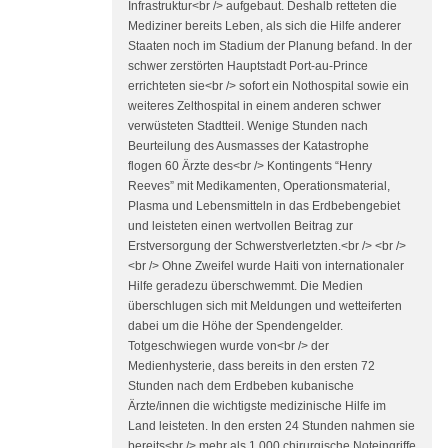
Infrastruktur<br /> aufgebaut. Deshalb retteten die
Mediziner bereits Leben, als sich die Hilfe anderer
Staaten noch im Stadium der Planung befand. In der
schwer zerstörten Hauptstadt Port-au-Prince
errichteten sie<br /> sofort ein Nothospital sowie ein
weiteres Zelthospital in einem anderen schwer
verwüsteten Stadtteil. Wenige Stunden nach
Beurteilung des Ausmasses der Katastrophe
flogen 60 Ärzte des<br /> Kontingents “Henry
Reeves” mit Medikamenten, Operationsmaterial,
Plasma und Lebensmitteln in das Erdbebengebiet
und leisteten einen wertvollen Beitrag zur
Erstversorgung der Schwerstverletzten.<br /> <br />
<br /> Ohne Zweifel wurde Haiti von internationaler
Hilfe geradezu überschwemmt. Die Medien
überschlugen sich mit Meldungen und wetteiferten
dabei um die Höhe der Spendengelder.
Totgeschwiegen wurde von<br /> der
Medienhysterie, dass bereits in den ersten 72
Stunden nach dem Erdbeben kubanische
Ärzte/innen die wichtigste medizinische Hilfe im
Land leisteten. In den ersten 24 Stunden nahmen sie
bereits<br /> mehr als 1.000 chirurgische Noteingriffe