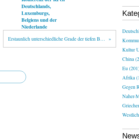
Deutschlands,
Kate
Luxemburgs,
Belgiens und der
Niederlande
Deutsch
Erstaunlich unterschiedliche Grade der tiefen Betroffenheit
Kommun
Kultur U
China
(2
Eu
(201
Afrika
(
Gegen R
Naher-Mi
Grieche
Westlic
News