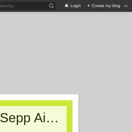
Login
+
Create my blog
Kritische Massen - Ein Blog von Sepp Aigner