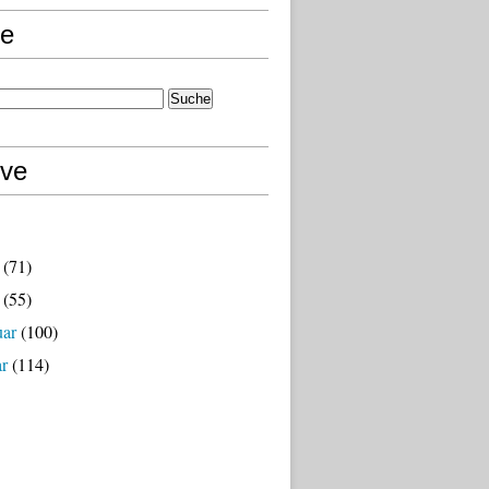
e
ive
(71)
(55)
uar
(100)
ar
(114)