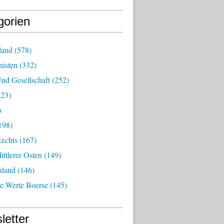
gorien
land
(578)
isten
(332)
nd Gesellschaft
(252)
23)
)
198)
echts
(167)
ttlerer Osten
(149)
nland
(146)
he Werte Boerse
(145)
letter