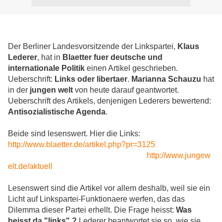
Der Berliner Landesvorsitzende der Linkspartei,
Klaus
Lederer
, hat in
Blaetter fuer deutsche und
internationale Politik
einen Artikel geschrieben.
Ueberschrift:
Links oder libertaer
.
Marianna Schauzu
hat
in der
jungen welt
von heute darauf geantwortet.
Ueberschrift des Artikels, denjenigen Lederers bewertend:
Antisozialistische Agenda
.
Beide sind lesenswert. Hier die Links:
http://www.blaetter.de/artikel.php?pr=3125
http://www.jungew
elt.de/aktuell
Lesenswert sind die Artikel vor allem deshalb, weil sie ein
Licht auf Linkspartei-Funktionaere werfen, das das
Dilemma dieser Partei erhellt. Die Frage heisst:
Was
heisst da "links" ?
Lederer beantwortet sie so, wie sie