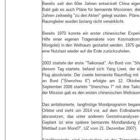
Bereits seit den 60er Jahren entwickelt China eige
Bald gab es auch Pläne für bemannte Missionen, die
Jahren zeitweilig "zu den Akten" gelegt wurden. Pläne
Raumgleiter wurden bislang nicht verwirklicht.
Bereits 1970 konnte ein erster chinesischer Experim
Hilfe einer eigenen Trägerrakete vom Kosmodrom
Mongolei) in den Weltraum gestartet werden. 1975 ge
eine Nutzlast wieder auf die Erde zurückzuholen.
2003 startete der erste "Taikonaut". An Bord von "Sh
diesem Tag startete, befand sich Yang Liwei, der e
Flug absolvierte. Der zweite bemannte Raumflug mit
an Bord ("Shenzhou 6") erfolgte am 12. Oktob
September 2008 startete "Shenzhou 7" mit drei Tai
der Mission gab es den ersten chinesischen Weltraum
Das ambitionierte, langfristige Mondprogramm bega
Orbiter und sieht um 2014 vor, auf dem Erdtrabant
abzusetzen, das unter anderem Gesteinsanalysen
Geplant ist eine spätere bemannte Mondlandung (
Wettlauf zum Mond?", UZ vom 21. Dezember 2007).