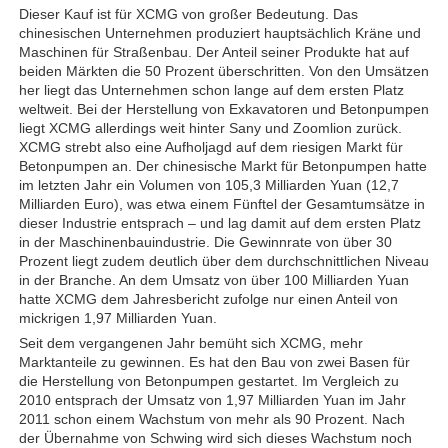
Dieser Kauf ist für XCMG von großer Bedeutung. Das
chinesischen Unternehmen produziert hauptsächlich Kräne und
Maschinen für Straßenbau. Der Anteil seiner Produkte hat auf
beiden Märkten die 50 Prozent überschritten. Von den Umsätzen
her liegt das Unternehmen schon lange auf dem ersten Platz
weltweit. Bei der Herstellung von Exkavatoren und Betonpumpen
liegt XCMG allerdings weit hinter Sany und Zoomlion zurück.
XCMG strebt also eine Aufholjagd auf dem riesigen Markt für
Betonpumpen an. Der chinesische Markt für Betonpumpen hatte
im letzten Jahr ein Volumen von 105,3 Milliarden Yuan (12,7
Milliarden Euro), was etwa einem Fünftel der Gesamtumsätze in
dieser Industrie entsprach – und lag damit auf dem ersten Platz
in der Maschinenbauindustrie. Die Gewinnrate von über 30
Prozent liegt zudem deutlich über dem durchschnittlichen Niveau
in der Branche. An dem Umsatz von über 100 Milliarden Yuan
hatte XCMG dem Jahresbericht zufolge nur einen Anteil von
mickrigen 1,97 Milliarden Yuan.
Seit dem vergangenen Jahr bemüht sich XCMG, mehr
Marktanteile zu gewinnen. Es hat den Bau von zwei Basen für
die Herstellung von Betonpumpen gestartet. Im Vergleich zu
2010 entsprach der Umsatz von 1,97 Milliarden Yuan im Jahr
2011 schon einem Wachstum von mehr als 90 Prozent. Nach
der Übernahme von Schwing wird sich dieses Wachstum noch