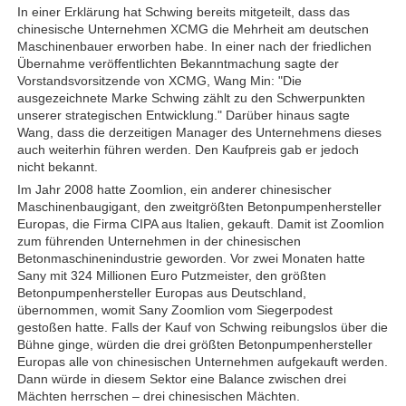
In einer Erklärung hat Schwing bereits mitgeteilt, dass das
chinesische Unternehmen XCMG die Mehrheit am deutschen
Maschinenbauer erworben habe. In einer nach der friedlichen
Übernahme veröffentlichten Bekanntmachung sagte der
Vorstandsvorsitzende von XCMG, Wang Min: "Die
ausgezeichnete Marke Schwing zählt zu den Schwerpunkten
unserer strategischen Entwicklung." Darüber hinaus sagte
Wang, dass die derzeitigen Manager des Unternehmens dieses
auch weiterhin führen werden. Den Kaufpreis gab er jedoch
nicht bekannt.
Im Jahr 2008 hatte Zoomlion, ein anderer chinesischer
Maschinenbaugigant, den zweitgrößten Betonpumpenhersteller
Europas, die Firma CIPA aus Italien, gekauft. Damit ist Zoomlion
zum führenden Unternehmen in der chinesischen
Betonmaschinenindustrie geworden. Vor zwei Monaten hatte
Sany mit 324 Millionen Euro Putzmeister, den größten
Betonpumpenhersteller Europas aus Deutschland,
übernommen, womit Sany Zoomlion vom Siegerpodest
gestoßen hatte. Falls der Kauf von Schwing reibungslos über die
Bühne ginge, würden die drei größten Betonpumpenhersteller
Europas alle von chinesischen Unternehmen aufgekauft werden.
Dann würde in diesem Sektor eine Balance zwischen drei
Mächten herrschen – drei chinesischen Mächten.