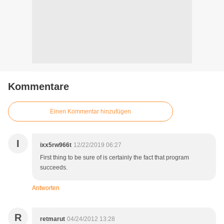
Kommentare
Einen Kommentar hinzufügen
I
ixx5rw966t
12/22/2019 06:27
First thing to be sure of is certainly the fact that program
succeeds.
Antworten
R
retmarut
04/24/2012 13:28