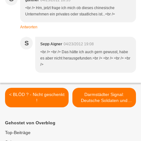
gunther
04/23/2012 18:35
<br /> Hm, jetzt frage ich mich ob dieses chinesische
Unternehmen ein privates oder staatliches ist...<br />
Antworten
S
Sepp Aigner
04/23/2012 19:08
<br /> <br /> Das hätte ich auch gern gewusst, habe
es aber nicht herausgefunden.<br /> <br /> <br /> <br
/>
< BLÖD ? - Nicht geschenkt
Darmstädter Signal:
!
Deutsche Soldaten und
Offiziere gegen Krieg und
Militäreinsätze im Innern >
Gehostet von Overblog
Top-Beiträge