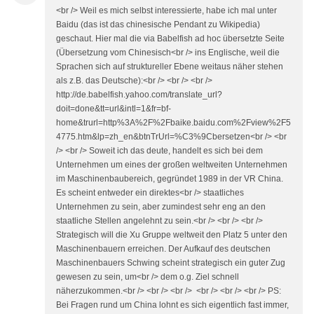
<br /> Weil es mich selbst interessierte, habe ich mal unter
Baidu (das ist das chinesische Pendant zu Wikipedia)
geschaut. Hier mal die via Babelfish ad hoc übersetzte Seite
(Übersetzung vom Chinesisch<br /> ins Englische, weil die
Sprachen sich auf struktureller Ebene weitaus näher stehen
als z.B. das Deutsche):<br /> <br /> <br />
http://de.babelfish.yahoo.com/translate_url?
doit=done&tt=url&intl=1&fr=bf-
home&trurl=http%3A%2F%2Fbaike.baidu.com%2Fview%2F5
4775.htm&lp=zh_en&btnTrUrl=%C3%9Cbersetzen<br /> <br
/> <br /> Soweit ich das deute, handelt es sich bei dem
Unternehmen um eines der großen weltweiten Unternehmen
im Maschinenbaubereich, gegründet 1989 in der VR China.
Es scheint entweder ein direktes<br /> staatliches
Unternehmen zu sein, aber zumindest sehr eng an den
staatliche Stellen angelehnt zu sein.<br /> <br /> <br />
Strategisch will die Xu Gruppe weltweit den Platz 5 unter den
Maschinenbauern erreichen. Der Aufkauf des deutschen
Maschinenbauers Schwing scheint strategisch ein guter Zug
gewesen zu sein, um<br /> dem o.g. Ziel schnell
näherzukommen.<br /> <br /> <br /> <br /> <br /> <br /> PS:
Bei Fragen rund um China lohnt es sich eigentlich fast immer,