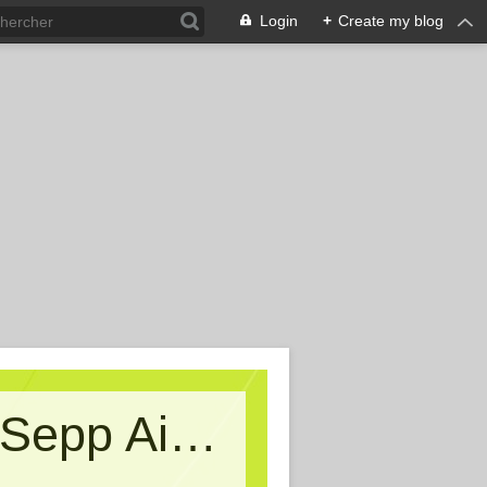
Login
+
Create my blog
Kritische Massen - Ein Blog von Sepp Aigner