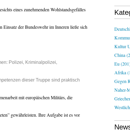
gesichts eines zunehmenden Wohlstandsgefälles
Kate
in Einsatz der Bundeswehr im Inneren ließe sich
Deutsch
Kommun
Kultur U
China
(2
 Polizei, Kriminalpolizei,
Eu
(201
Afrika
(
etenzen dieser Truppe sind praktisch
Gegen R
Naher-Mi
menarbeit mit europäischen Militärs, die
Grieche
Westlic
eten” gewährleisten. Ihre Aufgabe ist es vor
News