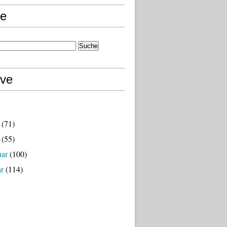
e
ive
(71)
(55)
uar
(100)
ar
(114)