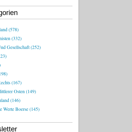
gorien
land
(578)
isten
(332)
nd Gesellschaft
(252)
23)
)
198)
echts
(167)
ttlerer Osten
(149)
nland
(146)
he Werte Boerse
(145)
letter