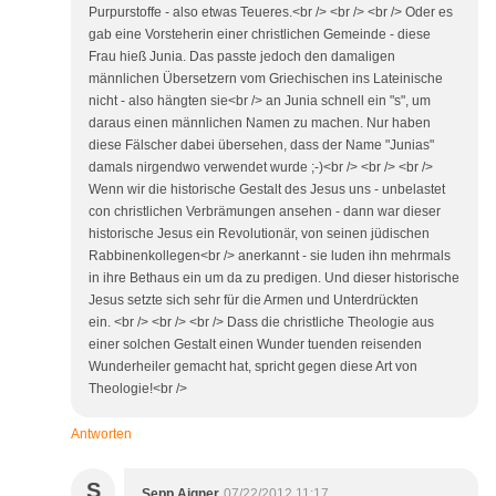
Purpurstoffe - also etwas Teueres.<br /> <br /> <br /> Oder es
gab eine Vorsteherin einer christlichen Gemeinde - diese
Frau hieß Junia. Das passte jedoch den damaligen
männlichen Übersetzern vom Griechischen ins Lateinische
nicht - also hängten sie<br /> an Junia schnell ein "s", um
daraus einen männlichen Namen zu machen. Nur haben
diese Fälscher dabei übersehen, dass der Name "Junias"
damals nirgendwo verwendet wurde ;-)<br /> <br /> <br />
Wenn wir die historische Gestalt des Jesus uns - unbelastet
con christlichen Verbrämungen ansehen - dann war dieser
historische Jesus ein Revolutionär, von seinen jüdischen
Rabbinenkollegen<br /> anerkannt - sie luden ihn mehrmals
in ihre Bethaus ein um da zu predigen. Und dieser historische
Jesus setzte sich sehr für die Armen und Unterdrückten
ein. <br /> <br /> <br /> Dass die christliche Theologie aus
einer solchen Gestalt einen Wunder tuenden reisenden
Wunderheiler gemacht hat, spricht gegen diese Art von
Theologie!<br />
Antworten
S
Sepp Aigner
07/22/2012 11:17