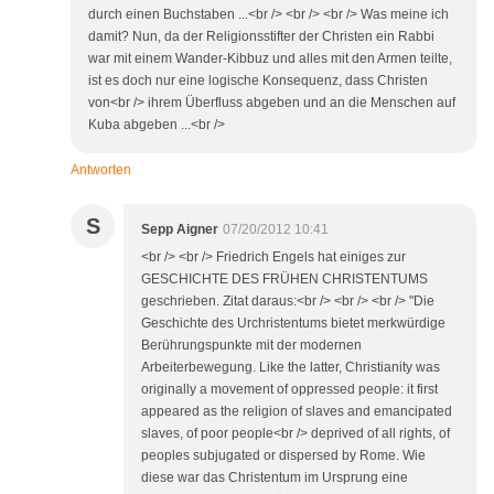
durch einen Buchstaben ...<br /> <br /> <br /> Was meine ich
damit? Nun, da der Religionsstifter der Christen ein Rabbi
war mit einem Wander-Kibbuz und alles mit den Armen teilte,
ist es doch nur eine logische Konsequenz, dass Christen
von<br /> ihrem Überfluss abgeben und an die Menschen auf
Kuba abgeben ...<br />
Antworten
S
Sepp Aigner
07/20/2012 10:41
<br /> <br /> Friedrich Engels hat einiges zur
GESCHICHTE DES FRÜHEN CHRISTENTUMS
geschrieben. Zitat daraus:<br /> <br /> <br /> "Die
Geschichte des Urchristentums bietet merkwürdige
Berührungspunkte mit der modernen
Arbeiterbewegung. Like the latter, Christianity was
originally a movement of oppressed people: it first
appeared as the religion of slaves and emancipated
slaves, of poor people<br /> deprived of all rights, of
peoples subjugated or dispersed by Rome. Wie
diese war das Christentum im Ursprung eine