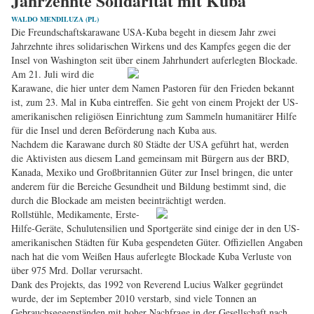
Jahrzehnte Solidarität mit Kuba
WALDO MENDILUZA (PL)
Die Freundschaftskarawane USA-Kuba begeht in diesem Jahr zwei
Jahrzehnte ihres solidarischen Wirkens und des Kampfes gegen die der
Insel von Washington seit über einem Jahrhundert auferlegten Blockade.
Am 21. Juli wird die
Karawane, die hier unter dem Namen Pastoren für den Frieden bekannt
ist, zum 23. Mal in Kuba eintreffen. Sie geht von einem Projekt der US-
amerikanischen religiösen Einrichtung zum Sammeln humanitärer Hilfe
für die Insel und deren Beförderung nach Kuba aus.
Nachdem die Karawane durch 80 Städte der USA geführt hat, werden
die Aktivisten aus diesem Land gemeinsam mit Bürgern aus der BRD,
Kanada, Mexiko und Großbritannien Güter zur Insel bringen, die unter
anderem für die Bereiche Gesundheit und Bildung bestimmt sind, die
durch die Blockade am meisten beeinträchtigt werden.
Rollstühle, Medikamente, Erste-
Hilfe-Geräte, Schulutensilien und Sportgeräte sind einige der in den US-
amerikanischen Städten für Kuba gespendeten Güter. Offiziellen Angaben
nach hat die vom Weißen Haus auferlegte Blockade Kuba Verluste von
über 975 Mrd. Dollar verursacht.
Dank des Projekts, das 1992 von Reverend Lucius Walker gegründet
wurde, der im September 2010 verstarb, sind viele Tonnen an
Gebrauchsgegenständen mit hoher Nachfrage in der Gesellschaft nach