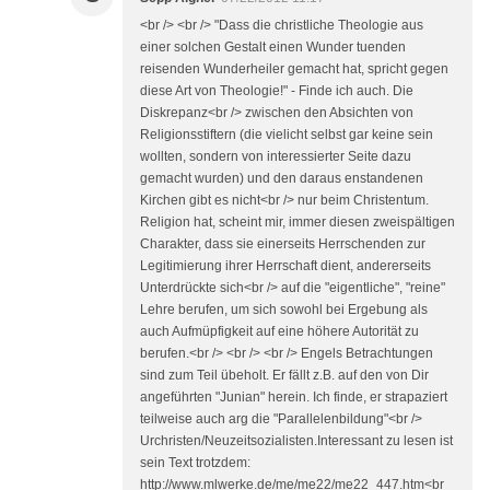
<br /> <br /> "Dass die christliche Theologie aus
einer solchen Gestalt einen Wunder tuenden
reisenden Wunderheiler gemacht hat, spricht gegen
diese Art von Theologie!" - Finde ich auch. Die
Diskrepanz<br /> zwischen den Absichten von
Religionsstiftern (die vielicht selbst gar keine sein
wollten, sondern von interessierter Seite dazu
gemacht wurden) und den daraus enstandenen
Kirchen gibt es nicht<br /> nur beim Christentum.
Religion hat, scheint mir, immer diesen zweispältigen
Charakter, dass sie einerseits Herrschenden zur
Legitimierung ihrer Herrschaft dient, andererseits
Unterdrückte sich<br /> auf die "eigentliche", "reine"
Lehre berufen, um sich sowohl bei Ergebung als
auch Aufmüpfigkeit auf eine höhere Autorität zu
berufen.<br /> <br /> <br /> Engels Betrachtungen
sind zum Teil übeholt. Er fällt z.B. auf den von Dir
angeführten "Junian" herein. Ich finde, er strapaziert
teilweise auch arg die "Parallelenbildung"<br />
Urchristen/Neuzeitsozialisten.Interessant zu lesen ist
sein Text trotzdem:
http://www.mlwerke.de/me/me22/me22_447.htm<br