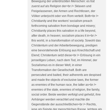
Bewegung der unterdrückten Menschen: es trat
zuerst auf als Religion der<br /> Sklaven und
Freigelassenen, der Armen und Rechtlosen, der
Völker unterjocht oder von Rom verteilt. Both<br />
Christianity and the workers' socialism preach
forthcoming salvation from bondage and misery;
Christianity places this salvation in a life beyond,
after death, in heaven; socialism places it in<br />
this world, in a transformation of society. Sowohl das
Christentum und der Arbeiterbewegung, predigen
eine bevorstehende Erlösung aus Knechtschaft und
Elend; Christentum setzt diese<br /> Erlösung in ein
jenseitiges Leben, nach dem Tod, im Himmel, der
Sozialismus es in dieser Welt, in einer
Transformation der Gesellschaft. Both are
persecuted and baited, their adherents are despised
and made the objects of exclusive laws, the former
as enemies of the human race, the latter as<br />
enemies of the state, enemies of religion, the family,
social order. Beide werden verfolgt und gehetzt, ihre
Anhänger werden verachtet und machte die
Gegenstände der ausschließlichen<br /> Rechts,
jene als Feinde der menschlichen Rasse, letztere als