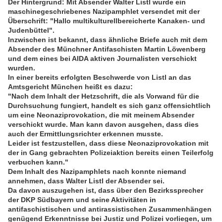
Der Hintergrund: Mit Absender Walter Listl wurde ein
maschinegeschriebenes Nazipamphlet versendet mit der
Überschrift: "Hallo multikulturellbereicherte Kanaken- und
Judenbüttel".
Inzwischen ist bekannt, dass ähnliche Briefe auch mit dem
Absender des Münchner Antifaschisten Martin Löwenberg
und dem eines bei AIDA aktiven Journalisten verschickt
wurden.
In einer bereits erfolgten Beschwerde von Listl an das
Amtsgericht München heißt es dazu:
"Nach dem Inhalt der Hetzschrift, die als Vorwand für die
Durchsuchung fungiert, handelt es sich ganz offensichtlich
um eine Neonaziprovokation, die mit meinem Absender
verschickt wurde. Man kann davon ausgehen, dass dies
auch der Ermittlungsrichter erkennen musste.
Leider ist festzustellen, dass diese Neonaziprovokation mit
der in Gang gebrachten Polizeiaktion bereits einen Teilerfolg
verbuchen kann."
Dem Inhalt des Nazipamphlets nach konnte niemand
annehmen, dass Walter Listl der Absender sei.
Da davon auszugehen ist, dass über den Bezirkssprecher
der DKP Südbayern und seine Aktivitäten in
antifaschistischen und antirassistischen Zusammenhängen
genügend Erkenntnisse bei Justiz und Polizei vorliegen, um