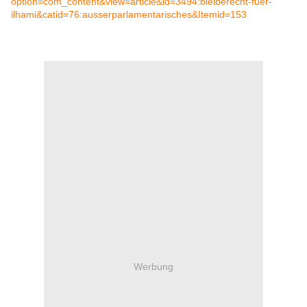
option=com_content&view=article&id=3494:bleiberecht-fuer-
ilhami&catid=76:ausserparlamentarisches&Itemid=153
Werbung