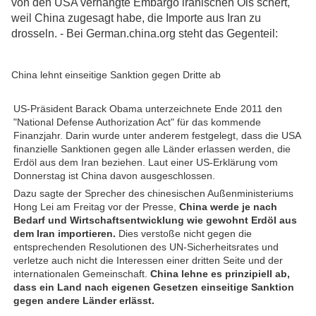
von den USA verhängte Embargo iranischen Öls schert,
weil China zugesagt habe, die Importe aus Iran zu
drosseln. - Bei German.china.org steht das Gegenteil:
China lehnt einseitige Sanktion gegen Dritte ab
US-Präsident Barack Obama unterzeichnete Ende 2011 den
"National Defense Authorization Act" für das kommende
Finanzjahr. Darin wurde unter anderem festgelegt, dass die USA
finanzielle Sanktionen gegen alle Länder erlassen werden, die
Erdöl aus dem Iran beziehen. Laut einer US-Erklärung vom
Donnerstag ist China davon ausgeschlossen.
Dazu sagte der Sprecher des chinesischen Außenministeriums
Hong Lei am Freitag vor der Presse,
China werde je nach
Bedarf und Wirtschaftsentwicklung wie gewohnt Erdöl aus
dem Iran importieren.
Dies verstoße nicht gegen die
entsprechenden Resolutionen des UN-Sicherheitsrates und
verletze auch nicht die Interessen einer dritten Seite und der
internationalen Gemeinschaft.
China lehne es prinzipiell ab,
dass ein Land nach eigenen Gesetzen einseitige Sanktion
gegen andere Länder erlässt.