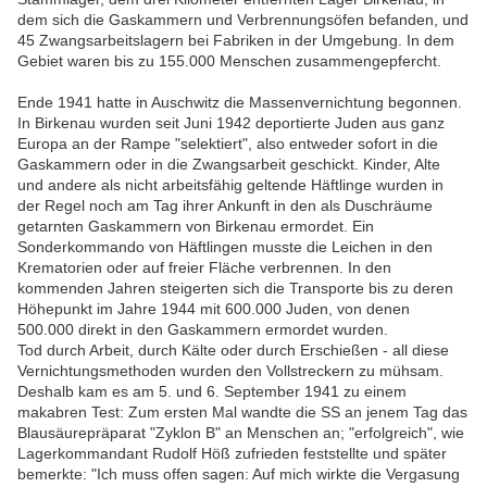
dem sich die Gaskammern und Verbrennungsöfen befanden, und
45 Zwangsarbeitslagern bei Fabriken in der Umgebung. In dem
Gebiet waren bis zu 155.000 Menschen zusammengepfercht.
Ende 1941 hatte in Auschwitz die Massenvernichtung begonnen.
In Birkenau wurden seit Juni 1942 deportierte Juden aus ganz
Europa an der Rampe "selektiert", also entweder sofort in die
Gaskammern oder in die Zwangsarbeit geschickt. Kinder, Alte
und andere als nicht arbeitsfähig geltende Häftlinge wurden in
der Regel noch am Tag ihrer Ankunft in den als Duschräume
getarnten Gaskammern von Birkenau ermordet. Ein
Sonderkommando von Häftlingen musste die Leichen in den
Krematorien oder auf freier Fläche verbrennen. In den
kommenden Jahren steigerten sich die Transporte bis zu deren
Höhepunkt im Jahre 1944 mit 600.000 Juden, von denen
500.000 direkt in den Gaskammern ermordet wurden.
Tod durch Arbeit, durch Kälte oder durch Erschießen - all diese
Vernichtungsmethoden wurden den Vollstreckern zu mühsam.
Deshalb kam es am 5. und 6. September 1941 zu einem
makabren Test: Zum ersten Mal wandte die SS an jenem Tag das
Blausäurepräparat "Zyklon B" an Menschen an; "erfolgreich", wie
Lagerkommandant Rudolf Höß zufrieden feststellte und später
bemerkte: "Ich muss offen sagen: Auf mich wirkte die Vergasung