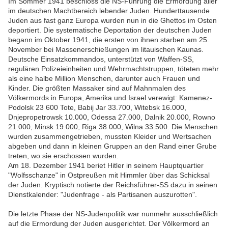
Im Sommer 1941 beschloss die NS-Führung die Ermordung aller
im deutschen Machtbereich lebender Juden. Hunderttausende
Juden aus fast ganz Europa wurden nun in die Ghettos im Osten
deportiert. Die systematische Deportation der deutschen Juden
begann im Oktober 1941, die ersten von ihnen starben am 25.
November bei Massenerschießungen im litauischen Kaunas.
Deutsche Einsatzkommandos, unterstützt von Waffen-SS,
regulären Polizeieinheiten und Wehrmachtstruppen, töteten mehr
als eine halbe Million Menschen, darunter auch Frauen und
Kinder. Die größten Massaker sind auf Mahnmalen des
Völkermords in Europa, Amerika und Israel verewigt: Kamenez-
Podolsk 23 600 Tote, Babij Jar 33.700, Witebsk 16.000,
Dnjepropetrowsk 10.000, Odessa 27.000, Dalnik 20.000, Rowno
21.000, Minsk 19.000, Riga 38.000, Wilna 33.500. Die Menschen
wurden zusammengetrieben, mussten Kleider und Wertsachen
abgeben und dann in kleinen Gruppen an den Rand einer Grube
treten, wo sie erschossen wurden.
Am 18. Dezember 1941 beriet Hitler in seinem Hauptquartier
"Wolfsschanze" in Ostpreußen mit Himmler über das Schicksal
der Juden. Kryptisch notierte der Reichsführer-SS dazu in seinen
Dienstkalender: "Judenfrage - als Partisanen auszurotten".
Die letzte Phase der NS-Judenpolitik war nunmehr ausschließlich
auf die Ermordung der Juden ausgerichtet. Der Völkermord an