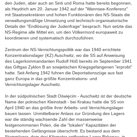
den Juden, aber auch an Sinti und Roma hatte bereits begonnen,
als Heydrich am 20. Januar 1942 auf der "Wannsee-Konferenz"
mit Staatssekretären und hohen Funktionären des NS-Staats die
verwaltungsmäßige Umsetzung und technisch-organisatorische
Details der "Endlösung der Judenfrage" besprach. Nun setzte das
NS-Regime alle Mittel ein, um den Völkermord europaweit zu
koordinieren und systematisch durchzuführen.
Zentrum der NS-Vernichtungspolitik war das 1940 errichtete
Konzentrationslager (KZ) Auschwitz, wo die SS auf Anweisung
des Lagerkommandanten Rudolf Höß bereits im September 1941
das Giftgas Zyklon B an sowjetischen Kriegsgefangenen "erprobt"
hatte. Seit Anfang 1942 fuhren die Deportationszüge aus fast
ganz Europa in das größte Konzentrations- und
Vernichtungslager Auschwitz.
In der südpolnischen Stadt Oświęcim - Auschwitz ist der deutsche
Name der polnischen Kleinstadt - bei Krakau hatte die SS von
April 1940 an das größte ihrer Arbeits- und Vernichtungslager
bauen lassen. Unmittelbarer Anlass zur Gründung des Lagers
war die ständig wachsende Zahl der massenweise
festgenommenen Polen, die die "lokalen" Kapazitäten der
bestehenden Gefängnisse überschritt. Es bestand aus dem
Stammlager, dem drei Kilometer entfernten Lager Birkenau, in