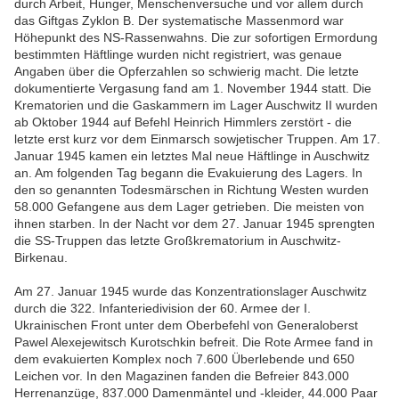
durch Arbeit, Hunger, Menschenversuche und vor allem durch
das Giftgas Zyklon B. Der systematische Massenmord war
Höhepunkt des NS-Rassenwahns. Die zur sofortigen Ermordung
bestimmten Häftlinge wurden nicht registriert, was genaue
Angaben über die Opferzahlen so schwierig macht. Die letzte
dokumentierte Vergasung fand am 1. November 1944 statt. Die
Krematorien und die Gaskammern im Lager Auschwitz II wurden
ab Oktober 1944 auf Befehl Heinrich Himmlers zerstört - die
letzte erst kurz vor dem Einmarsch sowjetischer Truppen. Am 17.
Januar 1945 kamen ein letztes Mal neue Häftlinge in Auschwitz
an. Am folgenden Tag begann die Evakuierung des Lagers. In
den so genannten Todesmärschen in Richtung Westen wurden
58.000 Gefangene aus dem Lager getrieben. Die meisten von
ihnen starben. In der Nacht vor dem 27. Januar 1945 sprengten
die SS-Truppen das letzte Großkrematorium in Auschwitz-
Birkenau.
Am 27. Januar 1945 wurde das Konzentrationslager Auschwitz
durch die 322. Infanteriedivision der 60. Armee der I.
Ukrainischen Front unter dem Oberbefehl von Generaloberst
Pawel Alexejewitsch Kurotschkin befreit. Die Rote Armee fand in
dem evakuierten Komplex noch 7.600 Überlebende und 650
Leichen vor. In den Magazinen fanden die Befreier 843.000
Herrenanzüge, 837.000 Damenmäntel und -kleider, 44.000 Paar