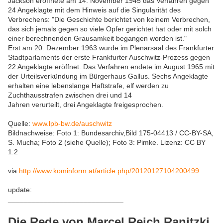
Jackson eröffnete am 14. November 1945 das Verfahren gegen
24 Angeklagte mit dem Hinweis auf die Singularität des
Verbrechens: "Die Geschichte berichtet von keinem Verbrechen,
das sich jemals gegen so viele Opfer gerichtet hat oder mit solch
einer berechnenden Grausamkeit begangen worden ist."
Erst am 20. Dezember 1963 wurde im Plenarsaal des Frankfurter
Stadtparlaments der erste Frankfurter Auschwitz-Prozess gegen
22 Angeklagte eröffnet. Das Verfahren endete im August 1965 mit
der Urteilsverkündung im Bürgerhaus Gallus. Sechs Angeklagte
erhalten eine lebenslange Haftstrafe, elf werden zu
Zuchthausstrafen zwischen drei und 14
Jahren verurteilt, drei Angeklagte freigesprochen.
Quelle:
www.lpb-bw.de/auschwitz
Bildnachweise: Foto 1: Bundesarchiv,Bild 175-04413 / CC-BY-SA,
S. Mucha; Foto 2 (siehe Quelle); Foto 3: Pimke. Lizenz: CC BY
1.2
via
http://www.kominform.at/article.php/20120127104200499
update:
_____________________________
Die Rede von Marcel Reich.Ranitzki