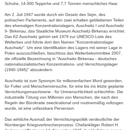
Schuhe, 14.000 Teppiche und 7,7 Tonnen menschliches Haar.
Am 2. Juli 1947 wurde durch ein Gesetz des Sejm, des
polnischen Parlaments, auf den zwei erhalten gebliebenen Teilen
des ehemaligen Konzentrationslagers, Auschwitz I und Auschwitz
II- Birkenau, das Staatliche Museum Auschwitz-Birkenau errichtet.
Das KZ Auschwitz gehört seit 1979 zur UNESCO-Liste des
Welterbes und führte dort den Namen "Konzentrationslager
Auschwitz". Um eine Identifikation des Lagers mit seiner Lage in
Polen auszuschließen, beschloss das Welterbekommittee 2007,
die offizielle Bezeichnung in "Auschwitz-Birkenau - deutsches
nationalsozialistisches Konzentrations- und Vernichtungslager
(1940-1945)" abzuändern.
Auschwitz ist zum Synonym für millionenfachen Mord geworden,
für Folter und Menschenversuche, für eine bis ins letzte geplante
Vernichtungsmaschinerie - für Unmenschlichkeit schlechthin. Die
industrielle Tötung von Millionen von Menschen, die nach den
Regeln der Bürokratie zweckrational und routinemäßig vollzogen
wurde, ist eine unfassbare Perversion.
Das wirkliche Ausmaß der Vernichtungspolitik verdeutlichte der
Nürnberger Kriegsverbrecherprozess. Chefankläger Robert H.