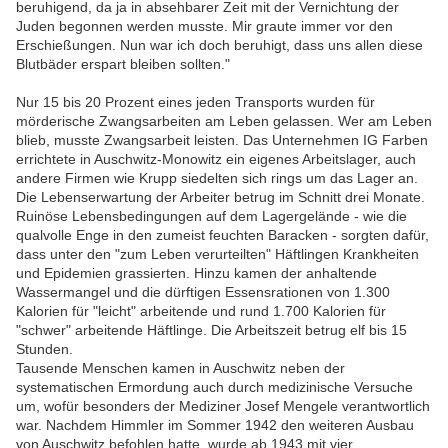
beruhigend, da ja in absehbarer Zeit mit der Vernichtung der
Juden begonnen werden musste. Mir graute immer vor den
Erschießungen. Nun war ich doch beruhigt, dass uns allen diese
Blutbäder erspart bleiben sollten."
Nur 15 bis 20 Prozent eines jeden Transports wurden für
mörderische Zwangsarbeiten am Leben gelassen. Wer am Leben
blieb, musste Zwangsarbeit leisten. Das Unternehmen IG Farben
errichtete in Auschwitz-Monowitz ein eigenes Arbeitslager, auch
andere Firmen wie Krupp siedelten sich rings um das Lager an.
Die Lebenserwartung der Arbeiter betrug im Schnitt drei Monate.
Ruinöse Lebensbedingungen auf dem Lagergelände - wie die
qualvolle Enge in den zumeist feuchten Baracken - sorgten dafür,
dass unter den "zum Leben verurteilten" Häftlingen Krankheiten
und Epidemien grassierten. Hinzu kamen der anhaltende
Wassermangel und die dürftigen Essensrationen von 1.300
Kalorien für "leicht" arbeitende und rund 1.700 Kalorien für
"schwer" arbeitende Häftlinge. Die Arbeitszeit betrug elf bis 15
Stunden.
Tausende Menschen kamen in Auschwitz neben der
systematischen Ermordung auch durch medizinische Versuche
um, wofür besonders der Mediziner Josef Mengele verantwortlich
war. Nachdem Himmler im Sommer 1942 den weiteren Ausbau
von Auschwitz befohlen hatte, wurde ab 1943 mit vier