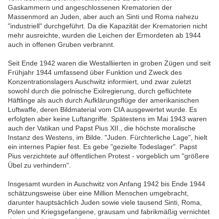
Gaskammern und angeschlossenen Krematorien der
Massenmord an Juden, aber auch an Sinti und Roma nahezu
"industriell" durchgeführt. Da die Kapazität der Krematorien nicht
mehr ausreichte, wurden die Leichen der Ermordeten ab 1944
auch in offenen Gruben verbrannt.
Seit Ende 1942 waren die Westalliierten in groben Zügen und seit
Frühjahr 1944 umfassend über Funktion und Zweck des
Konzentrationslagers Auschwitz informiert, und zwar zuletzt
sowohl durch die polnische Exilregierung, durch geflüchtete
Häftlinge als auch durch Aufklärungsflüge der amerikanischen
Luftwaffe, deren Bildmaterial vom CIA ausgewertet wurde. Es
erfolgten aber keine Luftangriffe. Spätestens im Mai 1943 waren
auch der Vatikan und Papst Pius XII., die höchste moralische
Instanz des Westens, im Bilde. "Juden. Fürchterliche Lage", hielt
ein internes Papier fest. Es gebe "gezielte Todeslager". Papst
Pius verzichtete auf öffentlichen Protest - vorgeblich um "größere
Übel zu verhindern".
Insgesamt wurden in Auschwitz von Anfang 1942 bis Ende 1944
schätzungsweise über eine Million Menschen umgebracht,
darunter hauptsächlich Juden sowie viele tausend Sinti, Roma,
Polen und Kriegsgefangene, grausam und fabrikmäßig vernichtet