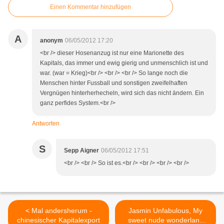
Einen Kommentar hinzufügen
A
anonym
06/05/2012 17:20
<br /> dieser Hosenanzug ist nur eine Marionette des
Kapitals, das immer und ewig gierig und unmenschlich ist und
war. (war = Krieg)<br /> <br /> <br /> So lange noch die
Menschen hinter Fussball und sonstigen zweifelhaften
Vergnügen hinterherhecheln, wird sich das nicht ändern. Ein
ganz perfides System.<br />
Antworten
S
Sepp Aigner
06/05/2012 17:51
<br /> <br /> So ist es.<br /> <br /> <br /> <br />
< Mal andersherum -
Jasmin Unfabulous, My
chinesischer Kapitalexport
sweet nude wonderland