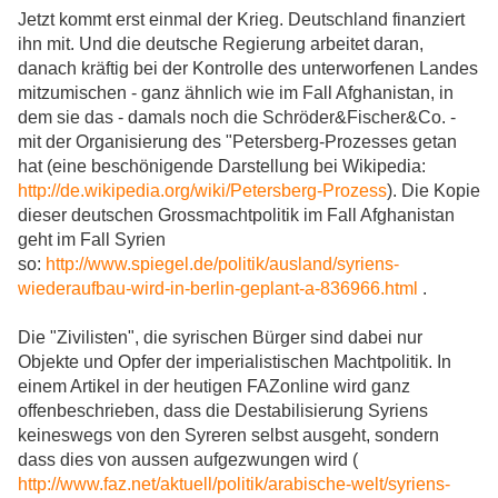
Jetzt kommt erst einmal der Krieg. Deutschland finanziert
ihn mit. Und die deutsche Regierung arbeitet daran,
danach kräftig bei der Kontrolle des unterworfenen Landes
mitzumischen - ganz ähnlich wie im Fall Afghanistan, in
dem sie das - damals noch die Schröder&Fischer&Co. -
mit der Organisierung des "Petersberg-Prozesses getan
hat (eine beschönigende Darstellung bei Wikipedia:
http://de.wikipedia.org/wiki/Petersberg-Prozess
). Die Kopie
dieser deutschen Grossmachtpolitik im Fall Afghanistan
geht im Fall Syrien
so:
http://www.spiegel.de/politik/ausland/syriens-
wiederaufbau-wird-in-berlin-geplant-a-836966.html
.
Die "Zivilisten", die syrischen Bürger sind dabei nur
Objekte und Opfer der imperialistischen Machtpolitik. In
einem Artikel in der heutigen FAZonline wird ganz
offenbeschrieben, dass die Destabilisierung Syriens
keineswegs von den Syreren selbst ausgeht, sondern
dass dies von aussen aufgezwungen wird (
http://www.faz.net/aktuell/politik/arabische-welt/syriens-