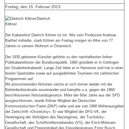
Freitag, den 15. Februar 2013
Dietrich
Kittner
Der Kabarettist Dietrich Kittner ist tot. Wie sein Produzent Andreas
Barthel mitteilte, starb Kittner am Freitag morgen im Alter von 77
Jahren in seinem Wohnort in Österreich.
Der 1935 geborene Künstler gehörte zu den namhaftesten linken
Politkabarettisten der Bundesrepublik. 1960 gründete er in Göttingen
ein Studentenkabarett. Lange Zeit lebte er in Hannover und trat in einer
festen Spielstätte sowie auf ausgedehnten Tourneen mit zahlreichen
Programmen auf.
Mit provozierenden Aktionen setzte er sich immer wieder mit der
Behördenbürokratie auseinander und kämpfte u.a. gegen die 1968
beschlossenen Notstandsgesetze. Mitte der 60er Jahre aus der SPD
ausgeschlossen, wurde Kittner Mitglied der Deutschen
Kommunistischen Partei (DKP) nahe und war seit 1998 Mitherausgeber
der Zeitschrift »Ossietzky«. Er war Mitglied der DFG-VK, der
Vereinigung der Verfolgten des Naziregimes, der Tucholsky-
Gesellschaft, des Schriftstellerverbandes (VS), der Erich-Mühsam-
Gesellschaft und Ehrenmitglied des Freundeskreises Ernst Busch.