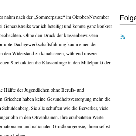
lkes nahm nach der „Sommerpause“ im Oktober/November
Folg
 Generalstreiks war ich beteiligt und konnte ganz konkret
 beobachten. Ohne den Druck der klassenbewussten
orrupte Dachgewerkschaftsführung kaum einen der
 um den Widerstand zu kanalisieren, während unsere
uen Streikaktion die Klassenfrage in den Mittelpunkt der
die Hälfte der Jugendlichen ohne Berufs- und
hn Griechen haben keine Gesundheitsversorgung mehr, die
 Schuldenberg. Sie alle schuften wie die Berserker, viele
ngerlohn in den Olivenhainen. Ihre erarbeiteten Werte
nternationalen und nationalen Großbourgeoisie, ihnen selbst
nig zum Leben.