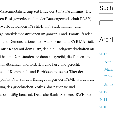
Such
 Massenmobilisierung seit Ende des Junta-Faschismus. Die
hen Basisgewerkschaften, der Bauerngewerkschaft PASY,
Gewerbetreibenden PASEBE, mit Studentinnen- und
ige Streikdemonstrationen im ganzen Land. Parallel fanden
Arch
en und Demonstrationen der Autonomen und SYRIZA statt.
 aller Regel auf dem Platz, den die Dachgewerkschaften als
2013
hatten. Dort standen sie dann aufgereiht, die Damen und
April
unalbeamten und forderten eine faire und gerechte
März
e, auf Kommunal- und Bezirksebene selbst Täter der
Febr
aupolitik. Nur auf den Kundgebungen der PAME wurden die
Janu
ung des griechischen Volkes, das nationale und
2012
klassenmäßig benannt. Deutsche Bank, Siemens, RWE oder
2011
2010