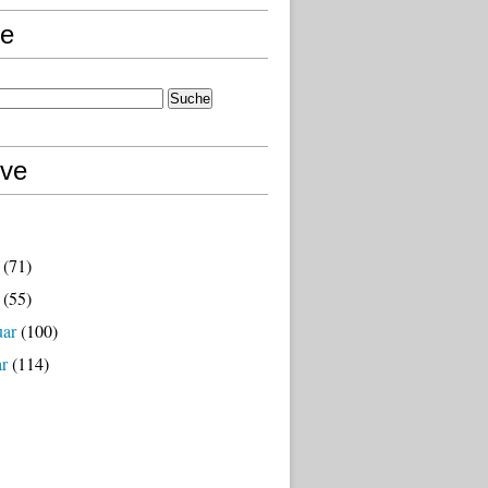
e
ive
(71)
(55)
uar
(100)
ar
(114)