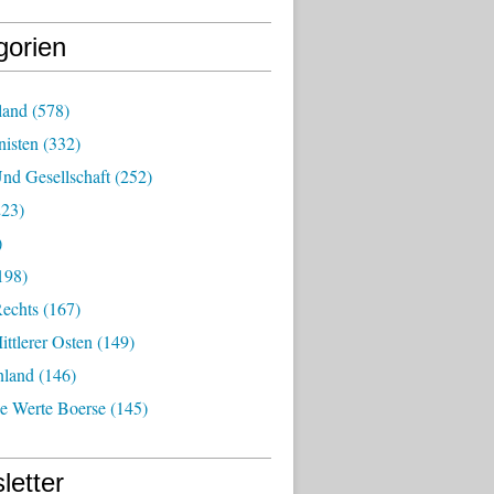
gorien
land
(578)
isten
(332)
nd Gesellschaft
(252)
23)
)
198)
echts
(167)
ttlerer Osten
(149)
nland
(146)
he Werte Boerse
(145)
letter