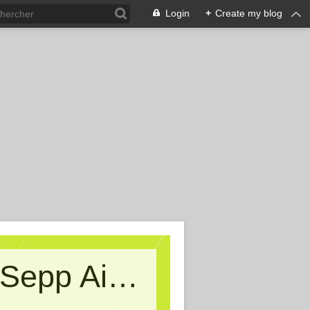
Login
+
Create my blog
Kritische Massen - Ein Blog von Sepp Aigner