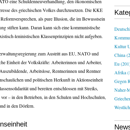
 NATO eine Schuldenneuverhandlung, den ökonomischen
eresse des griechischen Volkes durchzusetzen. Die KKE
Kate
 Reformversprechen, als pure Illusion, die im Bewusstsein
ng stiften kann. Daran kann sich eine kommunistische
Deutsch
arxistisch-leninistischen Klassenprinzipien nicht aufgeben.
Kommun
Kultur U
nverwaltungsregierung zum Austritt aus EU, NATO und
China
(2
che Einheit der Volkskräfte: Arbeiterinnen und Arbeiter,
Eu
(201
Auszubildende, Arbeitslose, Rentnerinnen und Rentner
Afrika
(
nschaulichen und politischen Herkunft in Aktionseinheit
Gegen R
sensolidarität und bereiten entschlossen mit Streiks,
Naher-Mi
vor – in den Betrieben, in den Schulen und Hochschulen,
Grieche
und in den Dörfern.
Westlic
onseinheit
News