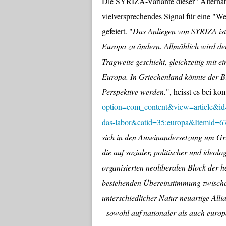
Die SYRIZA-Variante dieser "Alternati
vielversprechendes Signal für eine "We
gefeiert. "
Das Anliegen von SYRIZA ist 
Europa zu ändern. Allmählich wird de
Tragweite geschieht, gleichzeitig mit e
Europa. In Griechenland könnte der Br
Perspektive werden.
", heisst es bei k
option=com_content&view=article&id
das-labor&catid=35:europa&Itemid=6
sich in den Auseinandersetzung um Gr
die auf sozialer, politischer und ideo
organisierten neoliberalen Block der h
bestehenden Übereinstimmung zwischen 
unterschiedlicher Natur neuartige Alli
- sowohl auf nationaler als auch euro