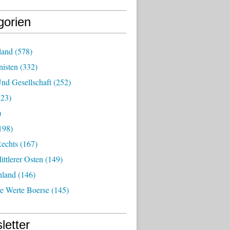
gorien
land
(578)
isten
(332)
nd Gesellschaft
(252)
23)
)
198)
echts
(167)
ttlerer Osten
(149)
nland
(146)
he Werte Boerse
(145)
letter