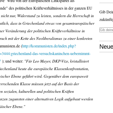
ve" wird von der Europäischen Linkspartei als
nde" des politischen Kräfteverhältnisses in der ganzen EU
Gib Dei
nicht nur, Widerstand zu leisten, sondern die Herrschaft in
zukünfti
utlich, dass in Griechenland etwas von gesamteuropäischer
iner Veränderung der politischen Kräfteverhältnisse in
uch mit der Kette des Neoliberalismus zu einer konkreten
ommunisten.de (
http://kommunisten.de/index.php?
Neue
=3444:griechenland-das-versuchskaninchen-uebernimmt-
7
); und weiter:
"Für Leo Mayer, DKP-Vize, kristallisiert
iechenland heute die europäische Klassenkonfrontation,
logischer Ebene geführt wird. Gegenüber dem europaweit
errschenden Klasse müssen jetzt auf der Basis der
sozialen, kulturellen und politischen Kräften
anzen zugunsten einer alternativen Logik aufgebaut werden
päischer Ebene."