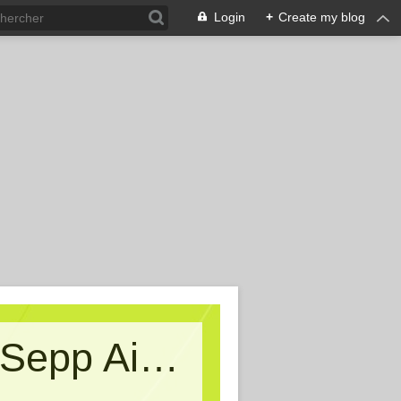
Login
+
Create my blog
Kritische Massen - Ein Blog von Sepp Aigner