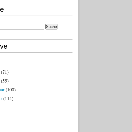
e
ive
(71)
(55)
uar
(100)
ar
(114)