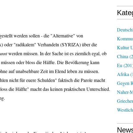
Kate
Deutsch
gestellt werden sollen - die "Alternative" von
Kommun
) oder "radikalem" Verhandeln (SYRIZA) über die
Kultur U
annt
werden müssen. In der Sache ist es ziemlich egal, ob
China
(2
 müssen oder bloss die Hälfte. Die Bevölkerung kann
Eu
(201
 ohne auf unabsehbare Zeit im Elend leben zu müssen.
Afrika
(
en nicht für euere Schulden" faktisch die Parole macht
Gegen R
loss die Hälfte" macht das keinen praktischen Unterschied.
Naher-Mi
ng.
Grieche
Westlic
News