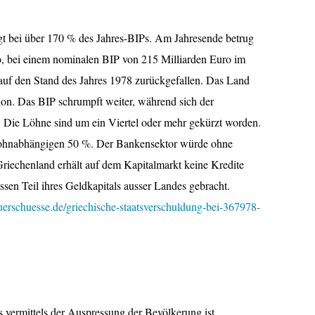
egt bei über 170 % des Jahres-BIPs. Am Jahresende betrug
o, bei einem nominalen BIP von 215 Milliarden Euro im
 auf den Stand des Jahres 1978 zurückgefallen. Das Land
ion. Das BIP schrumpft weiter, während sich der
. Die Löhne sind um ein Viertel oder mehr gekürzt worden.
 Lohnabhängigen 50 %. Der Bankensektor würde ohne
. Griechenland erhält auf dem Kapitalmarkt keine Kredite
ssen Teil ihres Geldkapitals ausser Landes gebracht.
erschuesse.de/griechische-staatsverschuldung-bei-367978-
.
vermittels der Auspressung der Bevölkerung ist