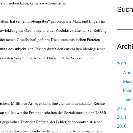
ystem geben kann, keine Zwischenmacht.
Such
haffen, hat seinen „Totengräber“ geboren, wie Marx und Engels im
twicklung der Ökonomie und der Produktivkräfte hat zur Reifung
der neuen Gesellschaft geführt. Die kommunistischen Parteien
Arch
ung des subjektiven Faktors durch den ernsthaften ideologischen
 sie den Weg für die Arbeiterklasse und die Volksschichten
2013
April
März
Febr
Janu
tslose, Millionen Arme, er kann ihre elementaren sozialen Rechte
2012
tion stellen wir die Errungenschaften des Sozialismus in der UdSSR,
2011
gegenüber. Trotz der Defizite, der Fehler, der opportunistischen
2010
au des Sozialismus sehr wichtig. Durch die Arbeitermacht, die