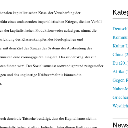
Kate
onalen kapitalistischen Krise, der Verschärfung der
fahr eines umfassenden imperialistischen Krieges, die den Verfall
Deutsch
n der kapitalistischen Produktionsweise aufzeigen, nimmt die
Kommun
twicklung des Klassenkampfes, des ideologischen und
Kultur U
, mit dem Ziel des Sturzes des Systems der Ausbeutung des
China
(2
sten eine vorrangige Stellung ein. Das ist der Weg, der zur
Eu
(201
hten führen wird. Der Sozialismus ist notwendiger und zeitgemäßer
Afrika
(
ngen und das ungünstige Kräfteverhältnis können die
Gegen R
n.
Naher-Mi
Grieche
Westlic
h durch die Tatsache bestätigt, dass der Kapitalismus sich in
News
imperialistischen Stadium befindet. Unter diesen Bedingungen