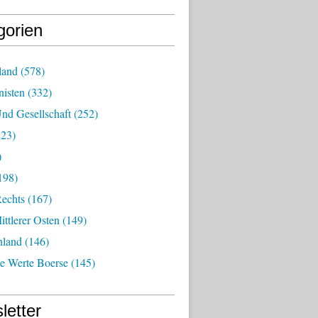
gorien
land
(578)
isten
(332)
nd Gesellschaft
(252)
23)
)
198)
echts
(167)
ttlerer Osten
(149)
nland
(146)
he Werte Boerse
(145)
letter