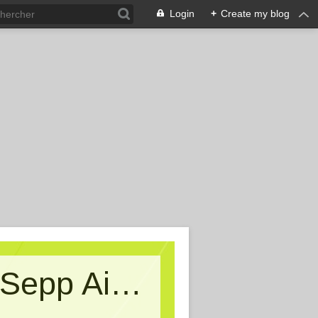
Login
+
Create my blog
Kritische Massen - Ein Blog von Sepp Aigner