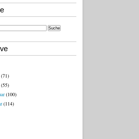
e
ive
(71)
(55)
uar
(100)
ar
(114)