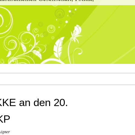
KKE an den 20.
DKP
Aigner