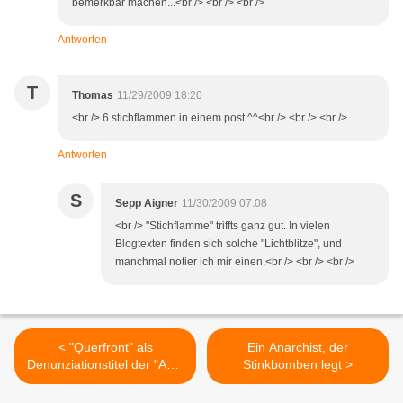
bemerkbar machen...<br /> <br /> <br />
Antworten
T
Thomas
11/29/2009 18:20
<br /> 6 stichflammen in einem post.^^<br /> <br /> <br />
Antworten
S
Sepp Aigner
11/30/2009 07:08
<br /> "Stichflamme" triffts ganz gut. In vielen
Blogtexten finden sich solche "Lichtblitze", und
manchmal notier ich mir einen.<br /> <br /> <br />
< "Querfront" als
Ein Anarchist, der
Denunziationstitel der "Anti-
Stinkbomben legt >
Deutschen" gegen die Linke