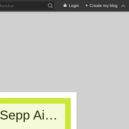
Login
+
Create my blog
Kritische Massen - Ein Blog von Sepp Aigner