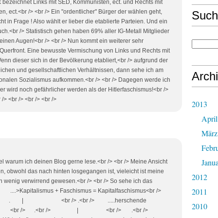
tik bezeichnet Links mit SED, Kommunisten, ect. und Rechts mit
, ect.<br /> <br /> Ein "ordentlicher" Bürger der wählen geht,
Such
 in Frage ! Also wählt er lieber die etablierte Parteien. Und ein
uch.<br /> Statistisch gehen haben 69% aller IG-Metall Mitglieder
meinen Augen!<br /> <br /> Nun kommt ein weiterer sehr
 Querfront. Eine bewusste Vermischung von Links und Rechts mit
n dieser sich in der Bevölkerung etabliert,<br /> aufgrund der
lichen und gesellschaftlichen Verhältnissen, dann sehe ich am
Arch
ionalen Sozialismus aufkommen.<br /> <br /> Dagegen werde ich
 wird noch gefährlicher werden als der Hitlerfaschismus!<br />
/> <br /> <br /> <br />
2013
April
März
Febr
Janu
ikel warum ich deinen Blog gerne lese.<br /> <br /> Meine Ansicht
en, obwohl das nach hinten losgegangen ist, vieleicht ist meine
2012
n wenig verwirrend gewesen.<br /> <br /> So sehe ich das
2011
r /> ....>Kapitalismus + Faschismus = Kapitalfaschismus<br />
. | <br /> .<br /> .....herschende
2010
/> / <br /> .<br /> | <br /> .<br />