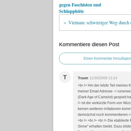
gegen Faschisten und
Schlapphüte
Vietnam: schwieriger Weg durch 
Kommentiere diesen Post
Einen Kommentar hinzufügen
T
Traum
11/30/2009 13:14
<br /> Hm der letzte Teil meines
meiner Email Adresse -> runenwiz
(Dark Age of Camelot) gespielt 
/> ist die verkürzte Form von Wi
keinen weiteren irritationen komm
demnächst noch kommentieren.<br 
<br /> <br /> <br /> Die etabliert
Sinne" erhalten bleibt. Dazu bild