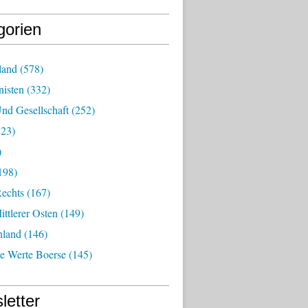
gorien
land
(578)
isten
(332)
nd Gesellschaft
(252)
23)
)
198)
echts
(167)
ttlerer Osten
(149)
nland
(146)
he Werte Boerse
(145)
letter