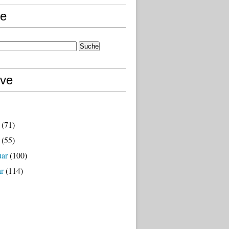
e
ive
(71)
(55)
uar
(100)
ar
(114)