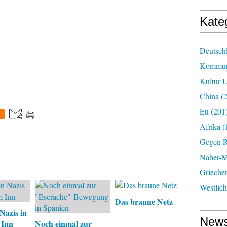
Kate
Deutsch
Kommun
Kultur U
China
(2
Eu
(201
0
Afrika
(
Gegen R
Naher-Mi
Grieche
Westlic
Das braune Netz
Nazis in
News
 Inn
Noch einmal zur