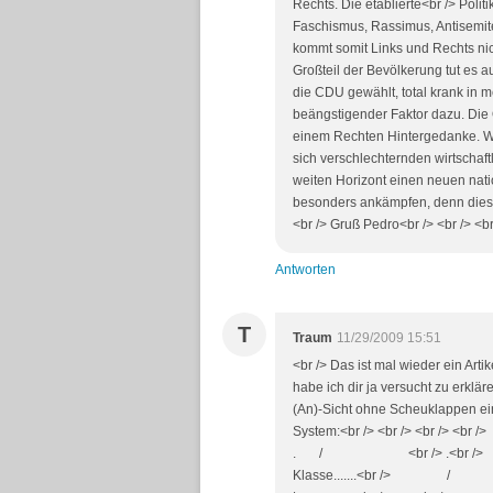
Rechts. Die etablierte<br /> Poli
Faschismus, Rassimus, Antisemiten
kommt somit Links und Rechts nicht
Großteil der Bevölkerung tut es a
die CDU gewählt, total krank in 
beängstigender Faktor dazu. Die
einem Rechten Hintergedanke. Wen
sich verschlechternden wirtschaft
weiten Horizont einen neuen nat
besonders ankämpfen, denn dieser
<br /> Gruß Pedro<br /> <br /> <br 
Antworten
T
Traum
11/29/2009 15:51
<br /> Das ist mal wieder ein Art
habe ich dir ja versucht zu erklär
(An)-Sicht ohne Scheuklappen ei
System:<br /> <br /> <br /> <b
. / <br /> .<br /> 
Klasse.......<br 