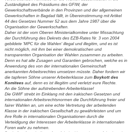
Zuständigkeit des Präsidiums des GFIW, der
Gewerkschaftsverbände in den Provinzen und der allgemeinen
Gewerkschaften in Bagdad fällt, in Übereinstimmung mit Artikel
44 des Gesetzes Nummer 52 aus dem Jahre 1987 über die
Organisation der Gewerkschaften.
Daher ist der vom Oberen Ministerialkomitee unter Missachtung
der Durchführung des Dekrets des EZB-Rates Nr. 3 von 2004
gebildete 'MPC für die Wahlen' illegal und illegitim, und es ist
nicht möglich, mit ihm bei einer demokratischen und
transparenten Organisation der Wahlen zusammen zu arbeiten.
Denn es hat alle Zusagen und Garantien gebrochen, welche es in
Anwendung des von der internationalen Gemeinschaft
anerkannten Arbeitsrechtes umsetzen müsste. Daher fordern wir
die tapferen Söhne unserer Arbeiterklasse zum
Boykott des
Komitees
auf, denn es ist illegitim und verletzt eure Rechte.
An die Söhne der aufstrebenden Arbeiterklasse!
Die GWIF strebt im Einklang mit den irakischen Gesetzen und
internationalen Arbeitsrechtsnormen die Durchführung freier und
fairer Wahlen an, um eine echte Vertretung der arbeitenden
Klasse in der irakischen Gesellschaft zu gewährleisten und um
ihre Rolle in internationalen Organisationen durch die
Verteidigung der Interessen der Arbeiterklasse in internationalen
Foren wahr zu nehmen.