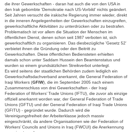
die ihrer Gewerkschaften - daran hat auch die von den USA in
den Irak gebombte 'Demokratie nach US-Vorbild' nichts geändert.
Seit Jahren versucht die irakische Regierung immer wieder, direkt
in die inneren Angelegenheiten der Gewerkschaften einzugreifen,
gewerkschaftliche Aktivitäten zu unterdrücken oder zu bestrafen.
Problematisch ist vor allem die Situation der Menschen im
öffentlichen Dienst, denen schon seit 1987 verboten ist, sich
gewerkschaftlich zu organisieren. Das diesbezügliche 'Gesetz 52'
verbietet ihnen die Gründung oder den Beitritt zu
Gewerkschaften. Diese öffentlichen Bediensteten erhielten
damals schon unter Saddam Hussein den Beamtenstatus und
wurden so einem grundsätzlichen Streikverbot unterlegt.
Es wird seitens der staatlichen Behörden zudem lediglich ein
Gewerkschaftsdachverband anerkannt, die General Federation of
Iraqi Workers (
GFIW
), die im September 2005 nach einem
Zusammenschluss von drei Gewerkschaften - der Iraqi
Federation of Workers’ Trade Unions (IFTU), die zuvor als einzige
offiziell anerkannt worden war, der General Federation of Trade
Unions (GFTU) und der General Federation of Iraqi Trade Unions
(GFITU) - gegründet wurde. Dadurch wird die
Vereinigungsfreiheit der Arbeiterklasse jedoch massiv
eingeschränkt, da andere Organisationen wie der Federation of
Workers’ Councils and Unions in Iraq (FWCUI) die Anerkennung