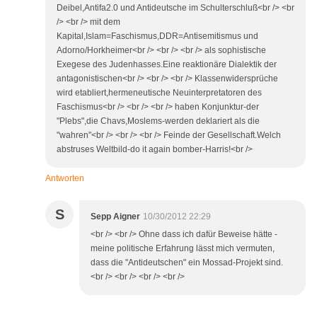
Deibel,Antifa2.0 und Antideutsche im Schulterschluß<br /> <br
/> <br /> mit dem
Kapital,Islam=Faschismus,DDR=Antisemitismus und
Adorno/Horkheimer<br /> <br /> <br /> als sophistische
Exegese des Judenhasses.Eine reaktionäre Dialektik der
antagonistischen<br /> <br /> <br /> Klassenwidersprüche
wird etabliert,hermeneutische Neuinterpretatoren des
Faschismus<br /> <br /> <br /> haben Konjunktur-der
"Plebs",die Chavs,Moslems-werden deklariert als die
"wahren"<br /> <br /> <br /> Feinde der Gesellschaft.Welch
abstruses Weltbild-do it again bomber-Harris!<br />
Antworten
S
Sepp Aigner
10/30/2012 22:29
<br /> <br /> Ohne dass ich dafür Beweise hätte -
meine politische Erfahrung lässt mich vermuten,
dass die "Antideutschen" ein Mossad-Projekt sind.
<br /> <br /> <br /> <br />