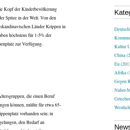
 je Kopf der Kinderbevölkerung
Kate
er Spitze in der Welt. Von den
e skandinavischen Länder Krippen in
Deutsch
haben höchstens für 1-5% der
Kommun
penplatz zur Verfügung.
Kultur U
China
(2
Eu
(201
Afrika
(
Gegen R
Naher-Mi
Altersgruppen, die einen Beruf
Grieche
ingen können, müßte für etwa 65-
Westlic
ippenplatz vorhanden sein; in
 gelungen, den Bedarf an
News