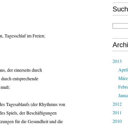
Such
en, Tagesschlaf im Freien;
Arch
2013
April
s, der einerseits durch
März
 durch entsprechende
Febr
 muß;
Janu
2012
 des Tagesablaufs (der Rhythmus von
2011
des Spiels, der Beschäftigungen
2010
etzungen für die Gesundheit und die