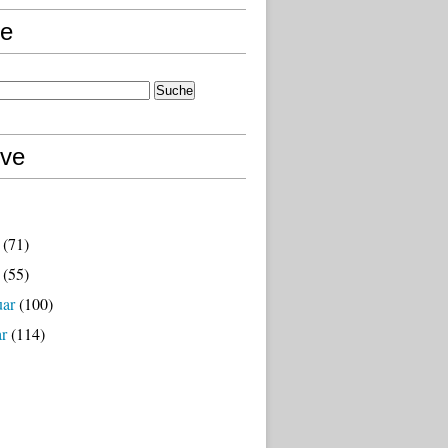
e
ive
(71)
(55)
uar
(100)
ar
(114)