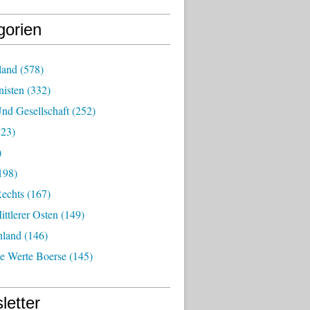
gorien
land
(578)
isten
(332)
nd Gesellschaft
(252)
23)
)
198)
echts
(167)
ttlerer Osten
(149)
nland
(146)
he Werte Boerse
(145)
letter