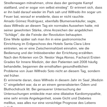
Streifenwagen mitnahmen, ohne dass der geringste Kampf
stattfand, und er sogar von selbst einstieg". Er erinnert sich, dass
er ihn bald darauf wieder im Park sah und Wilfredo ihn sogar um
Feuer bat, worauf er erwiderte, dass er nicht rauchte.
Amado Gómez Rodríguez, ebenfalls Blumenverkäufer, sagte,
dass Wilfredo an diesem Tag ein normales Aussehen hatte, mit
seiner gewohnten Stärke, ohne Anzeichen der angeblichen
"Schläge", die die Feinde der Revolution behaupten.
Eine Weile später sah man ihn in eine gastronomische
Einrichtung im Erdgeschoss des Hotels Santa Clara Libre
eintreten, wo er eine Zwischenmahlzeit einnahm, wie die
Bedienung und der Imbissbereiter der Errichtung erzählten.
Nach den Kriterien von Dr. Nestor Vega Alonso, Facharzt Ersten
Grades für Innere Medizin, der den Patienten seit 2008 häufig
behandelte, begannen die ernsthaften gesundheitlichen
Probleme von Juan Wilfredo Soto nicht an diesem Tag, sondern
viel früher.
Er erinnerte daran, dass Wilfredo in diesem Jahr im Saal „Medizin
C" eingeliefert war, da er an einem generalisierten Ödem und
Bluthochdruck litt. Bei genauerer Untersuchung der
Untersuchungen entdeckte man eine dilatative Kardiomyopathie,
eine sehr ernste Angelegenheit, sowie Gicht und Diabetes
mellitus, was alles nur eine vorsichtige Prognose des Lebens