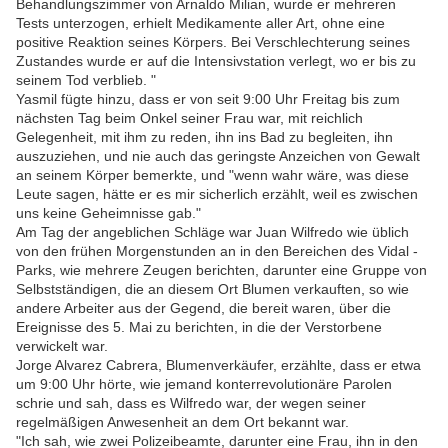
Behandlungszimmer von Arnaldo Milian, wurde er mehreren
Tests unterzogen, erhielt Medikamente aller Art, ohne eine
positive Reaktion seines Körpers. Bei Verschlechterung seines
Zustandes wurde er auf die Intensivstation verlegt, wo er bis zu
seinem Tod verblieb. "
Yasmil fügte hinzu, dass er von seit 9:00 Uhr Freitag bis zum
nächsten Tag beim Onkel seiner Frau war, mit reichlich
Gelegenheit, mit ihm zu reden, ihn ins Bad zu begleiten, ihn
auszuziehen, und nie auch das geringste Anzeichen von Gewalt
an seinem Körper bemerkte, und "wenn wahr wäre, was diese
Leute sagen, hätte er es mir sicherlich erzählt, weil es zwischen
uns keine Geheimnisse gab."
Am Tag der angeblichen Schläge war Juan Wilfredo wie üblich
von den frühen Morgenstunden an in den Bereichen des Vidal -
Parks, wie mehrere Zeugen berichten, darunter eine Gruppe von
Selbstständigen, die an diesem Ort Blumen verkauften, so wie
andere Arbeiter aus der Gegend, die bereit waren, über die
Ereignisse des 5. Mai zu berichten, in die der Verstorbene
verwickelt war.
Jorge Alvarez Cabrera, Blumenverkäufer, erzählte, dass er etwa
um 9:00 Uhr hörte, wie jemand konterrevolutionäre Parolen
schrie und sah, dass es Wilfredo war, der wegen seiner
regelmäßigen Anwesenheit an dem Ort bekannt war.
"Ich sah, wie zwei Polizeibeamte, darunter eine Frau, ihn in den