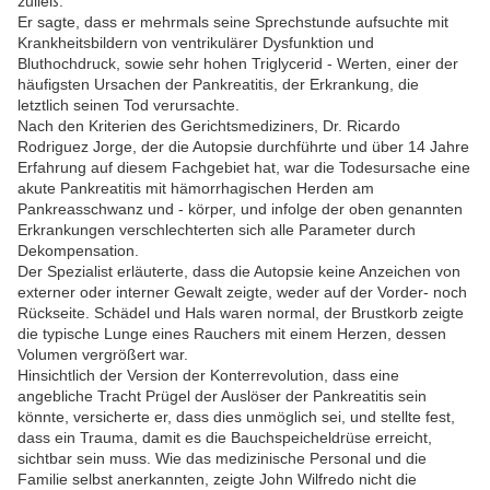
zuließ.
Er sagte, dass er mehrmals seine Sprechstunde aufsuchte mit
Krankheitsbildern von ventrikulärer Dysfunktion und
Bluthochdruck, sowie sehr hohen Triglycerid - Werten, einer der
häufigsten Ursachen der Pankreatitis, der Erkrankung, die
letztlich seinen Tod verursachte.
Nach den Kriterien des Gerichtsmediziners, Dr. Ricardo
Rodriguez Jorge, der die Autopsie durchführte und über 14 Jahre
Erfahrung auf diesem Fachgebiet hat, war die Todesursache eine
akute Pankreatitis mit hämorrhagischen Herden am
Pankreasschwanz und - körper, und infolge der oben genannten
Erkrankungen verschlechterten sich alle Parameter durch
Dekompensation.
Der Spezialist erläuterte, dass die Autopsie keine Anzeichen von
externer oder interner Gewalt zeigte, weder auf der Vorder- noch
Rückseite. Schädel und Hals waren normal, der Brustkorb zeigte
die typische Lunge eines Rauchers mit einem Herzen, dessen
Volumen vergrößert war.
Hinsichtlich der Version der Konterrevolution, dass eine
angebliche Tracht Prügel der Auslöser der Pankreatitis sein
könnte, versicherte er, dass dies unmöglich sei, und stellte fest,
dass ein Trauma, damit es die Bauchspeicheldrüse erreicht,
sichtbar sein muss. Wie das medizinische Personal und die
Familie selbst anerkannten, zeigte John Wilfredo nicht die