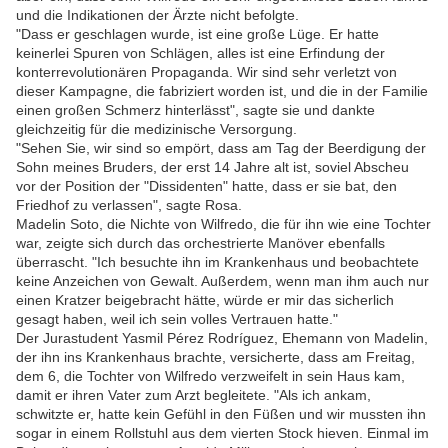
und die Indikationen der Ärzte nicht befolgte.
"Dass er geschlagen wurde, ist eine große Lüge. Er hatte
keinerlei Spuren von Schlägen, alles ist eine Erfindung der
konterrevolutionären Propaganda. Wir sind sehr verletzt von
dieser Kampagne, die fabriziert worden ist, und die in der Familie
einen großen Schmerz hinterlässt", sagte sie und dankte
gleichzeitig für die medizinische Versorgung.
"Sehen Sie, wir sind so empört, dass am Tag der Beerdigung der
Sohn meines Bruders, der erst 14 Jahre alt ist, soviel Abscheu
vor der Position der "Dissidenten" hatte, dass er sie bat, den
Friedhof zu verlassen", sagte Rosa.
Madelin Soto, die Nichte von Wilfredo, die für ihn wie eine Tochter
war, zeigte sich durch das orchestrierte Manöver ebenfalls
überrascht. "Ich besuchte ihn im Krankenhaus und beobachtete
keine Anzeichen von Gewalt. Außerdem, wenn man ihm auch nur
einen Kratzer beigebracht hätte, würde er mir das sicherlich
gesagt haben, weil ich sein volles Vertrauen hatte."
Der Jurastudent Yasmil Pérez Rodríguez, Ehemann von Madelin,
der ihn ins Krankenhaus brachte, versicherte, dass am Freitag,
dem 6, die Tochter von Wilfredo verzweifelt in sein Haus kam,
damit er ihren Vater zum Arzt begleitete. "Als ich ankam,
schwitzte er, hatte kein Gefühl in den Füßen und wir mussten ihn
sogar in einem Rollstuhl aus dem vierten Stock hieven. Einmal im